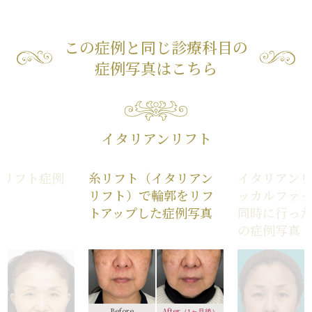
この症例と同じ診療科目の
症例写真はこちら
イタリアンリフト
ンリフト症例
糸リフト（イタリアン
イタリアン
リフト）で輪郭をリフ
ッカルファ
トアップした症例写真
同時に行った
の症例写真
After
Before
（1ヶ月後）