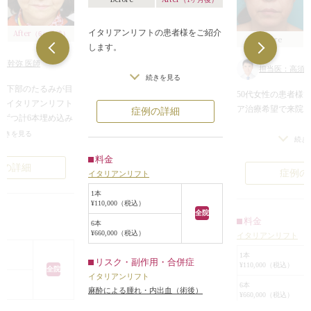
イタリアンリフトの患者様をご紹介
After
（6ヶ月後）
Before
します。
須幹弥 医師
担当医：高須幹
イタリアンリフトは、専用の特殊な
続きを見る
の下部のたるみが目
糸を皮下に埋め込むことによってリ
50代女性の患者様
。イタリアンリフト
フトアップ効果を図るものです。
ア治療希望で来院
症例の詳細
本ずつ計6本埋め込み
お顔のたるみはご相談をよく受けま
央から頬の下部にか
すが、特に輪郭、口元のたるみを気
続きを見る
診察させていただ
続き
少し持ち上がり、小
にされる方が多いです。
相応に顔全体がた
料金
きも少し目立たなく
輪郭のリフトアップに糸リフトは特
頬のたるみが目立
例の詳細
症例の
イタリアンリフト
。
におすすめです。
顔の中央から頬の下
糸にはリフトアップ効果だけでな
1本
まずはダウンタイ
¥110,000（税込）
るみが少し持ち上が
く、たるみ予防や美肌効果もあると
ない治療を受けた
全院
穴の開きも少し目立
料金
言われていますので、これからさら
6本
したので、イタリ
ト
¥660,000（税込）
ました。
イタリアンリフト
に進んでしまうたるみを少しでも食
カルファット除去
トは早い人で1ヶ月
い止めることにも役立ちます。
ました。
1本
リスク・副作用・合併症
アップ効果や肌の張
¥110,000（税込）
全院
イタリアンリフト
が実感できます。イ
糸の刺入部はいくつかありますが、
イタリアンリフトは
6本
麻酔による腫れ・内出血（術後）
糸は8~10ヶ月ほど
この方は輪郭にしっかり効かせるた
¥660,000（税込）
ずつ計6本入れ、頬
コラーゲン線維に置
め、耳の前から糸を挿入しました。