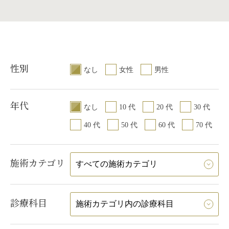
老化の予防をしてく
段階で施術した方が
ます。理想的なのは
8歳くらいでするのが
実際には早い人でも
ようになる25歳くら
性別
いです。統計を取る
なし
女性
男性
でされる方が一番多い
、80代でされる方も
す。
年代
なし
10 代
20 代
30 代
40 代
50 代
60 代
70 代
施術カテゴリ
診療科目