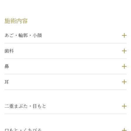
施術内容
あご・輪郭・小顔
歯科
鼻
耳
二重まぶた・目もと
口もと・くちびる