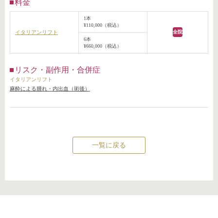
料金
1本
¥110,000（税込）
イタリアンリフト
全院
6本
¥660,000（税込）
リスク・副作用・合併症
イタリアンリフト
麻酔による腫れ・内出血（術後）
一覧に戻る