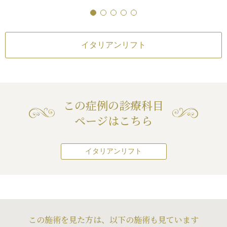
から持ち上げるよ
作用・合併症
バッカルファット除
ーゲン線維がハンモ
頬のたるみにより四角い輪郭になっ
ト
るみを支えるので、
てしまっていましたが、糸リフトに
バッカルファット
¥330,000（税込）
・内出血（術後）
された後でも効果が
より自然に持ち上がっています。
均等に余分に垂れ
手術は別人になるく
傷は耳の前の針穴程度の傷（左右1
ボリュームを除去
イタリアンリフト
リスク・副作用
幅に変える治療では
か所ずつ）、腫れは麻酔による浮腫
卵の黄身1個半くら
イタリアンリフト
容整形したことに気
み感のみで、ダウンタイムが少ない
ことができました
麻酔による腫れ・内
にエイジングケアで
のも特徴です。
バッカルファット除
輪郭のエイジングケアをご希望の方
術後は、余分な脂
手術後に処方する抗
れるとしたら、「最
にご検討いただきたい施術です。
なくなり、たるん
この症例の診療科目
よるアレルギー症状
続き
がいいみたいだけど
アップされました
?」とか「エステと
ページはこちら
てるんでしょ?」っ
イタリアンリフト+
いでしょう。
ト除去の組み合わ
んでしょう?」って
ュームを取り、尚
イタリアンリフト
ずありません。最近
る組織をリフトア
なく、腫れ、痛みが
ることができるた
けないエイジングケ
です。
く治療がしたい」と
いので、そんな方に
だと思います。
この施術を見た方は、以下の施術も見ています
リアンリフトの糸を