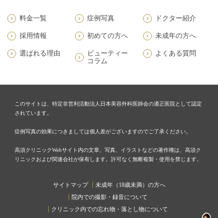
料金一覧
症例写真
ドクター紹介
採用情報
初めての方へ
未成年の方へ
選ばれる理由
ビューティー
よくある質問
コラム
このサイトは、特定非営利活動法人日本美容外科医師会の適正医院として認定
されています。
症例写真の効果につきましては個人差がございますのでご了承ください。
高須クリニックWebサイト内の文章、写真、イラストなどの著作権は、高須ク
リニックおよび関連会社が保有します。許可なく無断複製・使用を禁じます。
サイトマップ
未成年（18歳未満）の方へ
院内での撮影・録音について
クリニック内での忘れ物・落とし物について