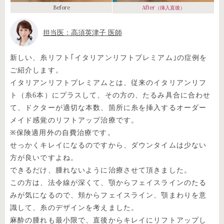
Before
After
（挿入直後）
担当医：高須英津子 医師
新しい、糸リフト｢イタリアンリフトプレミアム｣の症例を
ご紹介します。
イタリアンリフトプレミアムとは、従来のイタリアンリフ
ト（糸6本）にプラスして、その方の、たるみ具合に合わせ
て、ドクターが適切な本数、箇所に糸を挿入するオーダー
メイド感覚のリフトアップ治療です。
※保険適用外の自費治療です。
せっかくキレイになるのですから、ダウンタイムは少ない
方が良いですよね。
できるだけ、腫れないように治療させて頂きました。
この方は、法令線が深くて、顎からフェイスラインのたる
みが気になるので、頬からフェイスライン、顎まわりを意
識して、糸のデザインを考えました。
麻酔の腫れも最小限で、直後からキレイにリフトアップし