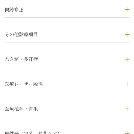
傷跡修正
その他診療項目
わきが・多汗症
医療レーザー脱毛
医療植毛・育毛
男性器（包茎、長茎など）