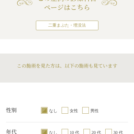
ないことがある
/
ア
ページはこちら
可能性
/
注入後の感
り揉んだりすると腫
二重まぶた・埋没法
この施術を見た方は、以下の施術も見ています
性別
なし
女性
男性
年代
なし
10 代
20 代
30 代