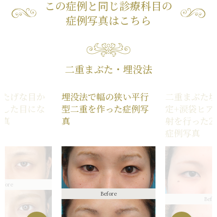
この症例と同じ診療科目の
症例写真はこちら
二重まぶた・埋没法
眠たげな目か
埋没法で幅の狭い平行
二重まぶた埋
りした目にな
型二重を作った症例写
定+涙袋ヒア
写真
真
射を行った2
症例写真
efore
Before
Befo