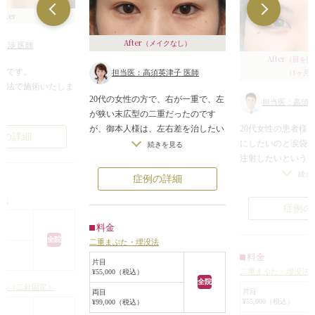
After
After
（メイクなし）
石渉 医師
After
（目を開
例です。
担当医：高須英津子 医師
（1ヶ月
定法で施術いたしま
20代の女性の方で、右が一重で、左
担当医：高須幹
が狭い末広型の二重だったのです
はっきりした目にな
20代女性の患者様
が、御本人様は、左右差を治したい
例の詳細
にしたいのと涙袋
ということと、狭い平行型の二重を
続きを見る
注射したいという
望んでいらっしゃいました。
診察させていただ
ややまぶたの厚みがあるということ
続き
症例の詳細
は末広型の二重で
と、そこそこ広い幅の二重を望んで
没法
重でした。
いたこともあり、ミニ切開法が最も
症例の
患者様はやや幅広
適していたのですが、ダウンタイム
料金
したいというご要
がとれないなどの理由で埋没法で行
全院
二重まぶた・埋没法
没法2針固定で幅を
うことになりました。
料金
重を作りました。
この方は、元々蒙古襞があまり発達
片目
二重まぶた・埋没法
¥55,000（税込）
涙袋は自然な範囲
していなかったので、目を閉じた状
全院
没法（二針固定）
ロン酸を注入し、
態で約8mmのところで二重を作った
片目
両目
¥55,000（税込）
¥99,000（税込）
膨らませて大きく
ら、必然的に平行型の二重になりま