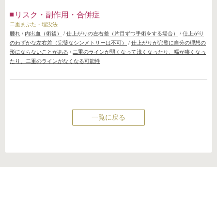
リスク・副作用・合併症
二重まぶた・埋没法
腫れ
/
内出血（術後）
/
仕上がりの左右差（片目ずつ手術をする場合）
/
仕上がり
のわずかな左右差（完璧なシンメトリーは不可）
/
仕上がりが完璧に自分の理想の
形にならないことがある
/
二重のラインが弱くなって浅くなったり、幅が狭くなっ
たり、二重のラインがなくなる可能性
一覧に戻る