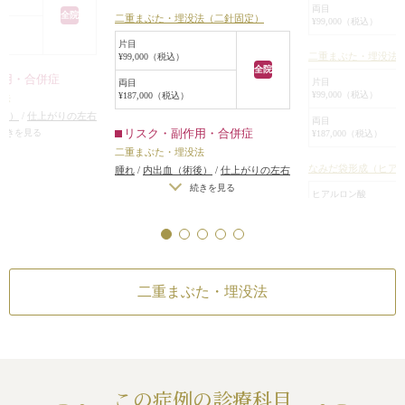
術後は目が大きく
した。
両目
全院
二重まぶた・埋没法（二針固定）
¥99,000（税込）
り、華やかな印象
ほぼ左右対称の二重になりました。
片目
二重まぶた・埋没法
¥99,000（税込）
全院
作用・合併症
片目
両目
¥99,000（税込）
¥187,000（税込）
没法
後）
/
仕上がりの左右
両目
リスク・副作用・合併症
術をする場合）
/
仕上
続きを見る
¥187,000（税込）
左右差（完璧なシンメ
二重まぶた・埋没法
仕上がりが完璧に自
なみだ袋形成（ヒア
腫れ
/
内出血（術後）
/
仕上がりの左右
ならないことがある
/
差（片目ずつ手術をする場合）
/
仕上
続きを見る
ヒアルロン酸
弱くなって浅くなった
がりのわずかな左右差（完璧なシンメ
¥110,000（税込）
ったり、二重のライン
トリーは不可）
/
仕上がりが完璧に自
性
分の理想の形にならないことがある
/
リスク・副作用
二重のラインが弱くなって浅くなった
二重まぶた・埋没法
り、幅が狭くなったり、二重のライン
腫れ
/
内出血（術後
二重まぶた・埋没法
がなくなる可能性
差（片目ずつ手術を
続き
がりのわずかな左右
なみだ袋形成（ヒア
トリーは不可）
/
仕
内出血（注射針が血
分の理想の形になら
った場合）
/
仕上が
続き
二重のラインが弱く
差（完璧なシンメト
り、幅が狭くなった
この症例の診療科目
上がりが完璧に自分
がなくなる可能性