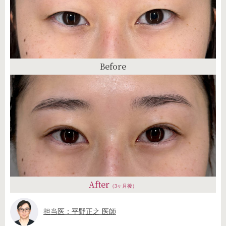
Before
After
（3ヶ月後）
担当医：平野正之 医師