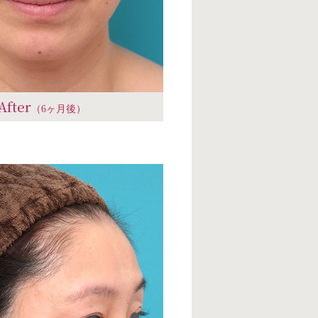
After
（6ヶ月後）