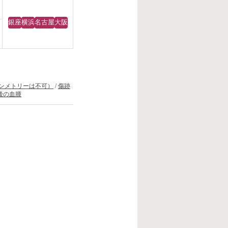
銀座
横浜
名古屋
大阪
ンメトリーは不可）
/
傷跡
後の血腫