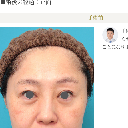
■術後の経過：正面
手術前
手
ミ
ことになり