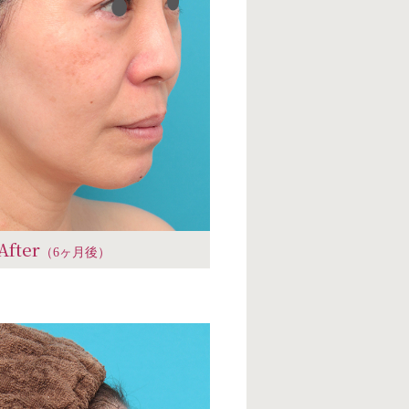
After
（6ヶ月後）