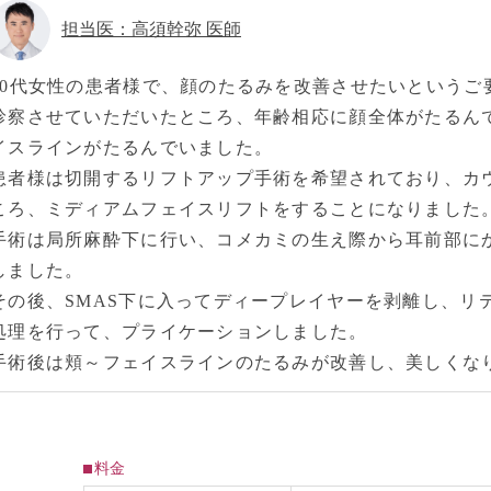
担当医：高須幹弥 医師
50代女性の患者様で、顔のたるみを改善させたいというご
診察させていただいたところ、年齢相応に顔全体がたるん
イスラインがたるんでいました。
患者様は切開するリフトアップ手術を希望されており、カ
ころ、ミディアムフェイスリフトをすることになりました
手術は局所麻酔下に行い、コメカミの生え際から耳前部に
しました。
その後、SMAS下に入ってディープレイヤーを剥離し、リ
処理を行って、プライケーションしました。
手術後は頬～フェイスラインのたるみが改善し、美しくな
料金