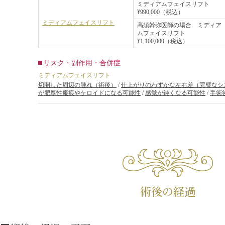
ミディアムフェイスリフト
¥990,000（税込）
ミディアムフェイスリフト
高須幹弥医師の場合 ミディア
ムフェイスリフト
¥1,100,000（税込）
リスク・副作用・合併症
ミディアムフェイスリフト
切開した周辺の腫れ（術後）
/
仕上がりのわずかな左右差（完璧なシ
が肥厚性瘢痕やケロイドになる可能性
/
感覚が鈍くなる可能性
/
手術
術後の経過