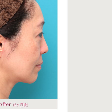
After
（6ヶ月後）