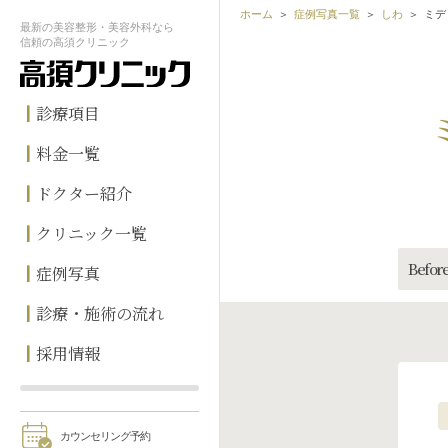
ホーム
症例写真一覧
しわ
ミデ
最新の
美容整形・美容外科なら
信頼の
高須クリニック
診療項目
料金一覧
ドクター紹介
クリニック一覧
Before
症例写真
診療・施術の流れ
採用情報
カウンセリング予約