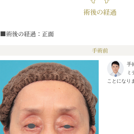
術後の経過
■術後の経過：正面
手術前
手
ミ
ことになり