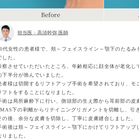
Before
担当医：高須幹弥 医師
60代女性の患者様で、頬～フェイスライン～顎下のたるみ
でした。
診察させていただいたところ、年齢相応に顔全体が老化し
の下半分が弛んでいました。
患者様は切開するリフトアップ手術を希望されており、モ
リフトをすることになりました。
手術は局所麻酔下に行い、側頭部の生え際から耳前部の皮
SMAS下の剥離からリテイニングリガメントを切離し、引
その後、余分な皮膚を切除し、丁寧に皮膚縫合しました。
手術後は頬～フェイスライン～顎下にかけてリフトアップ
なりました。