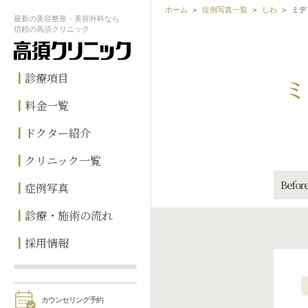
ホーム
症例写真一覧
しわ
ミデ
最新の
美容整形・美容外科なら
信頼の
高須クリニック
診療項目
ミ
料金一覧
ドクター紹介
クリニック一覧
Before
症例写真
診療・施術の流れ
採用情報
カウンセリング予約