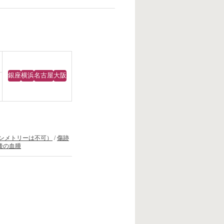
銀座
横浜
名古屋
大阪
ンメトリーは不可）
/
傷跡
後の血腫