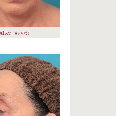
After
（6ヶ月後）