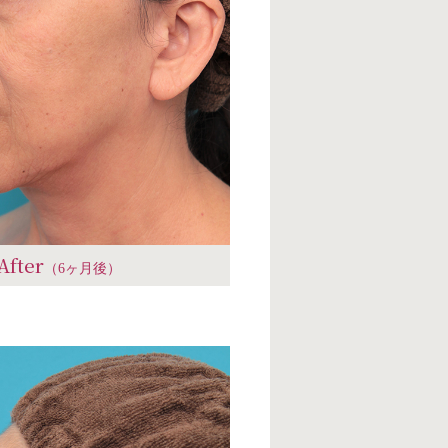
After
（6ヶ月後）