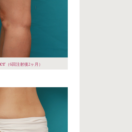
ter
（6回注射後2ヶ月）