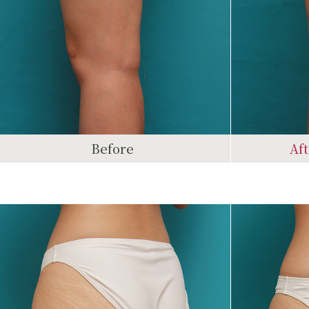
Before
Af