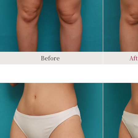
Before
Af