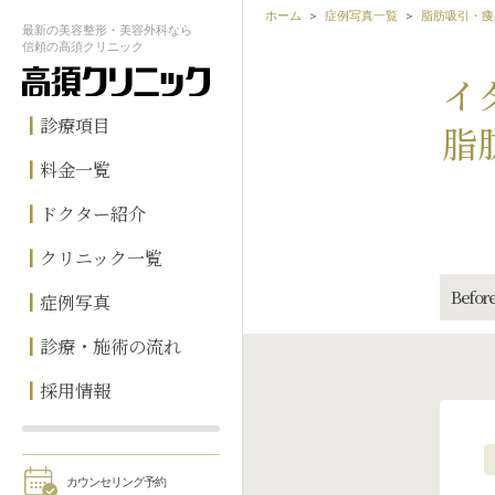
ホーム
症例写真一覧
脂肪吸引・痩
最新の
美容整形・美容外科なら
信頼の
高須クリニック
イ
診療項目
脂
料金一覧
ドクター紹介
クリニック一覧
Before
症例写真
診療・施術の流れ
採用情報
カウンセリング予約