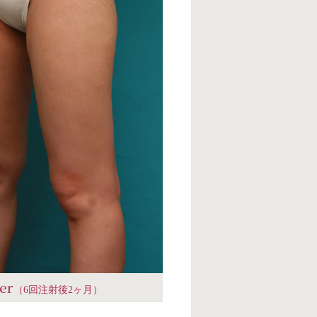
ter
（6回注射後2ヶ月）