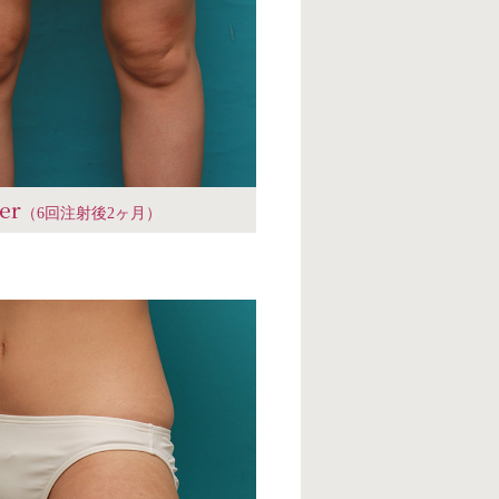
ter
（6回注射後2ヶ月）