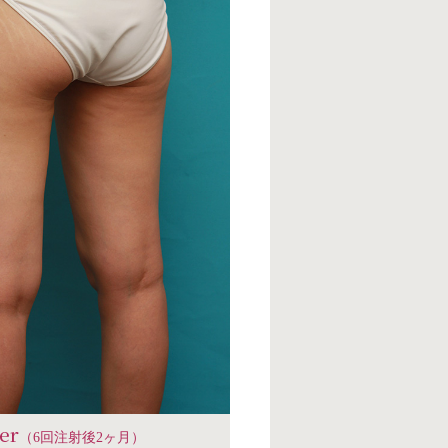
ter
（6回注射後2ヶ月）