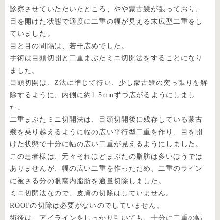
診察させていただいたところ、やや蒙古襞が張っており、
目を開けた状態で適度に二重の幅が見える末広型二重をし
ていました。
目と目の間隔は、若干広めでした。
手術は目頭切開と二重まぶたミニ切開法をすることになり
ました。
目頭切開は、Z法に準じて行い、少し蒙古襞の突っ張りを解
除するように、内側に約1.5mmずつ広がるようにしまし
た。
二重まぶたミニ切開法は、目頭切開後に残存している蒙古
襞を乗り越えるように幅の広い平行型二重を作り、目を開
けた状態で十分に幅の広い二重が見えるようにしました。
この患者様は、元々それほどまぶたの脂肪は多いほうでは
ありませんが、幅の広い二重を作ったため、二重のライン
に被さる分の眼窩内脂肪を適量切除しました。
ミニ切開法なので、皮膚の切除はしていません。
ROOFの切除は必要がないのでしていません。
術後は、アイラインをしっかり引いても、十分に二重の幅