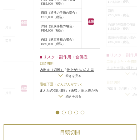
¥148,500（税込）
¥385,000（税込）
広げました。
両目
両目（通常の手術の場合）
¥275,000（税込）
¥770,000（税込）
眼瞼下垂手術は、黒目が見えすぎた
全院
全院
高須幹弥医師の場合 
り、上三白眼になって、キツい目や
片目（筋膜移植の場合）
合 片目
¥192,500（税込）
¥605,000（税込）
ビックリ目にならない範囲内でまぶ
高須幹弥医師の場合 
たの開きを良くし、合わせて、自然
両目（筋膜移植の場合）
合 両目
¥385,000（税込）
¥990,000（税込）
な範囲内の二重幅で末広型二重を作
りました。
リスク・副作用
リスク・副作用・合併症
二重まぶた・全切開
目頭切開
手術後は目が一回り大きくなり、だ
まぶたの強い腫れ（
内出血（術後）
/
仕上がりの左右差
いぶ印象が変わりました。
ります）
/
内出血（
続き
（片目ずつ手術をする場合）
/
仕上が
続きを見る
左右差（片目ずつ手
りのわずかな左右差（完璧なシンメト
目頭切開
眼瞼下垂（がんけんかすい）
術後でもまだ目が小さい印象があり
不自然な二重（無理
リーは不可）
/
仕上がりが完璧に自分
内出血（術後）
/
仕
全院
まぶたの強い腫れ（術後／個人差があ
ますが、これ以上目頭切開で目を内
た場合）
/
仕上がり
合 片目
の理想の形にならないことがある
（片目ずつ手術をす
続き
ります）
/
内出血（術後）
/
仕上がりの
続きを見る
側に広げたり、眼瞼下垂手術でまぶ
（完璧なシンメトリ
りのわずかな左右差
左右差（片目ずつ手術をする場合）
/
がりが完璧に自分の
たの開きを良くしてしまうと、キツ
リーは不可）
/
仕上
合 両目
不自然な二重（無理に二重の幅を広げ
いことがある
/
二重
い目になったり、不自然な目になっ
の理想の形にならな
た場合）
/
仕上がりのわずかな左右差
とれる可能性
/
手術
てしまいます。
（完璧なシンメトリーは不可）
/
仕上
作用・合併症
がりが完璧に自分の理想の形にならな
これ以上目を大きくする場合は、目
切開法
目頭切開
いことがある
/
二重のラインの癒着が
れ（術後／個人差があ
尻切開で目を外側に広げ、タレ目形
とれる可能性
/
手術後の血腫