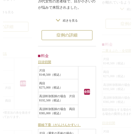
20代女性の患者様で、目が小さいの
が離れているよう
が悩みで来院されました。
た。全切開法によ
続き
行うことにより、白
続きを見る
にすると同時に、
る幅が広くなり、切
診察させていただいたところ、眼球
続きを見る
切れ長の大きな目
症例の
を作り出すことがで
自体が小さく、目の縦幅も横幅も小
例の詳細
ンスも整い、黒目
さい目をしてらっしゃいました。
いらしい目もとに
症例の詳細
象の目元になりまし
料金
眼球そのものが小さいため、黒目も
二重まぶた・全切開
小さい状態でした。
切開法
ついて気になる方は
料金
片目
お越しください。
目頭切開
¥148,500（税込）
また、まぶたの開きも悪いため、余
計に目が小さいのが強調されていま
片目
両目
¥148,500（税込）
¥275,000（税込）
した。
全院
両目
高須幹弥医師の場合 
¥275,000（税込）
合 片目
手術は、目頭切開で目を内側に広
¥192,500（税込）
全院
げ、眼瞼下垂手術でまぶたの開きを
高須幹弥医師の場合 片目
高須幹弥医師の場合 
¥192,500（税込）
合 両目
良くし、自然な範囲内で可能な限り
¥385,000（税込）
目を大きくすることになりました。
高須幹弥医師の場合 両目
脂肪切除をする場合や
合や埋没法の糸を抜去す
¥385,000（税込）
る場合の費用も含まれ
まれております。
目頭切開はZ法に準じて行い、目頭
目頭切開
眼瞼下垂（がんけんかすい）
の形が自然に尖るように、丸く張っ
片目
ている蒙古襞を内側に約3.0mmずつ
片目（通常の手術の場合）