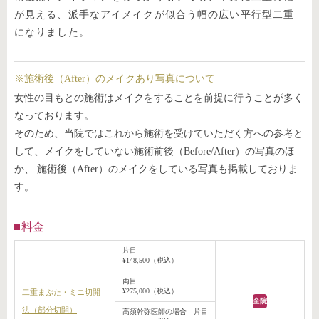
が見える、派手なアイメイクが似合う幅の広い平行型二重
になりました。
※施術後（After）のメイクあり写真について
女性の目もとの施術はメイクをすることを前提に行うことが多く
なっております。
そのため、当院ではこれから施術を受けていただく方への参考と
して、メイクをしていない施術前後（Before/After）の写真のほ
か、 施術後（After）のメイクをしている写真も掲載しておりま
す。
料金
片目
¥148,500（税込）
両目
¥275,000（税込）
二重まぶた・ミニ切開
全院
法（部分切開）
高須幹弥医師の場合 片目