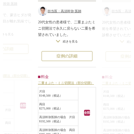
須幹弥 医師
担当医：高須幹弥 医師
担当医：高須幹
者様で、蒙古ヒダが発
と目が離れ気味でし
20代女性の患者様で、二重まぶたミ
20代女性の患者様
ニ切開法で永久に戻らない二重を希
術を希望されてい
共一重まぶたなので
続きを見る
望されていました。
診察させていただ
でまぶたの皮膚が被
また、目を開けた状態で、奥二重の
アイプチやアイテ
続きを見る
続き
にはアイプチの癖で
ようになるのは嫌で、ちゃんと二重
めか、弱い二重の
例の詳細
のシワのようなもの
の幅がでるようにして欲しいという
ができていました
症例の詳細
症例の
対称でした。
御要望でした。
しかし、そのライ
をご希望されていま
重瞼棒で色々シミュレーションして
みの浅いラインで
の目で狭い二重を作
鏡で確認していただいたところ、少
称の幅になってい
ニ切開法（部分切開）
料金
料金
いる蒙古ヒダの中に
し幅が見えているくらいの二重まぶ
患者様は、「ageh
二重まぶた・ミニ切開法（部分切開）
二重まぶた・ミニ切
ラインが入り込んで
たを希望されたので、その位置でミ
◯◯◯◯ちゃんの
二重になってしまい
ニ切開法をしました。
型になりたい」と
片目
片目
¥148,500（税込）
¥148,500（税込）
ミニ切開法なので、皮膚の切除はし
り、「埋没法だと
の手術と合わせて目
てません。
で、切開法でやり
両目
両目
全院
¥275,000（税込）
も行い、突っ張って
¥275,000（税込）
眼窩内脂肪やROOFなどは切除して
合 片目
でした。
全院
解除することにしま
おりません。
二重まぶたミニ切
高須幹弥医師の場合 片目
高須幹弥医師の場合 
¥192,500（税込）
¥192,500（税込）
この方は、蒙古襞がそれほど発達し
法、小切開法）に
合 両目
やや広めの幅にする
ていなかったので、この幅で二重を
る二重のラインに沿
高須幹弥医師の場合 両目
高須幹弥医師の場合 