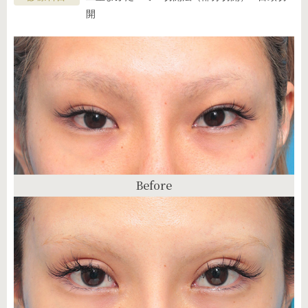
開
Before