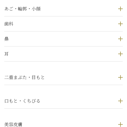
あご・輪郭・小顔
歯科
鼻
耳
二重まぶた・目もと
口もと・くちびる
美容皮膚