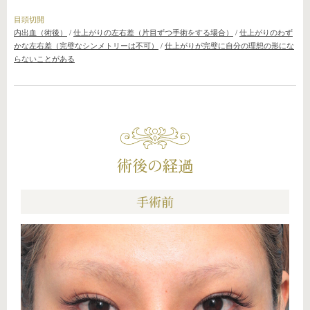
目頭切開
内出血（術後）
/
仕上がりの左右差（片目ずつ手術をする場合）
/
仕上がりのわず
かな左右差（完璧なシンメトリーは不可）
/
仕上がりが完璧に自分の理想の形にな
らないことがある
術後の経過
手術前