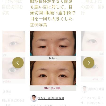
た・全切開法
眼球自体が小さく開き
二重まぶた
術後の血腫
+目尻切開を
も悪い目に対して、目
の症例 目
例写真
頭切開+眼瞼下垂手術で
行
目を一回り大きくした
症例写真
Befo
efore
Before
After
（メイ
（6ヶ月後）
After
（6ヶ月後）
担当医：高須幹
石渉 医師
アイプチで二重にし
担当医：高須幹弥 医師
切開と目尻切開をさ
性。まぶたもかぶ
介します。