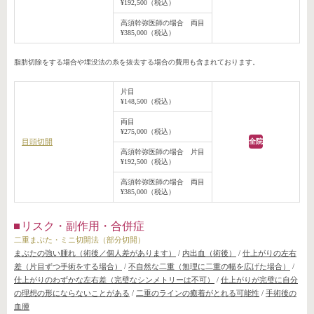
¥192,500（税込）
高須幹弥医師の場合 両目
¥385,000（税込）
脂肪切除をする場合や埋没法の糸を抜去する場合の費用も含まれております。
片目
¥148,500（税込）
両目
¥275,000（税込）
目頭切開
全院
高須幹弥医師の場合 片目
¥192,500（税込）
高須幹弥医師の場合 両目
¥385,000（税込）
リスク・副作用・合併症
二重まぶた・ミニ切開法（部分切開）
まぶたの強い腫れ（術後／個人差があります）
/
内出血（術後）
/
仕上がりの左右
差（片目ずつ手術をする場合）
/
不自然な二重（無理に二重の幅を広げた場合）
/
仕上がりのわずかな左右差（完璧なシンメトリーは不可）
/
仕上がりが完璧に自分
の理想の形にならないことがある
/
二重のラインの癒着がとれる可能性
/
手術後の
血腫