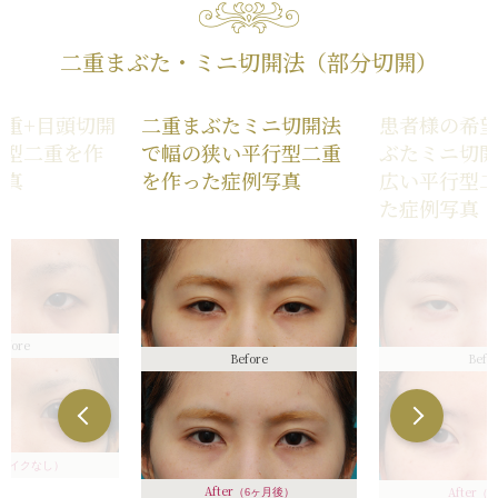
二重まぶた・ミニ切開法（部分切開）
重+目頭切開
二重まぶたミニ切開法
患者様の希
行型二重を作
で幅の狭い平行型二重
ぶたミニ切
写真
を作った症例写真
広い平行型
た症例写真
efore
Before
Befo
メイクなし）
After
After
（6ヶ月後）
（2