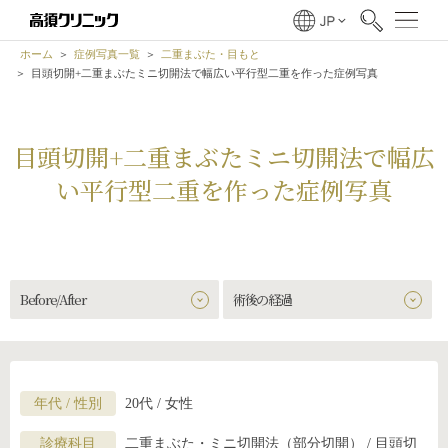
ホーム
症例写真一覧
二重まぶた・目もと
目頭切開+二重まぶたミニ切開法で幅広い平行型二重を作った症例写真
目頭切開+二重まぶたミニ切開法で幅広
い平行型二重を作った症例写真
Before/After
術後の経過
年代 / 性別
20代 / 女性
診療科目
二重まぶた・ミニ切開法（部分切開） / 目頭切