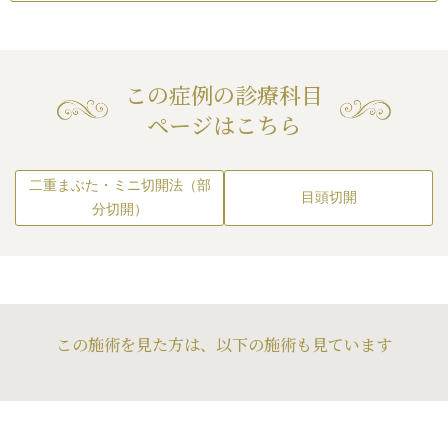
（術後）
/
仕上がりの
続きを見る
成（グラマラスライン）で黒目の外
つ手術をする場合）
/
側の下まぶたを下げるのがよいで
無理に二重の幅を広げ
す。
仕上がりの左右差
りのわずかな左右差
をする場合）
/
仕上が
続きを見る
トリーは不可）
/
仕上
この症例の診療科目
右差（完璧なシンメト
今回は、諸事情により、目尻切開や
分の理想の形にならな
上がりが完璧に自分
ページはこちら
タレ目形成よりも大きな効果が見込
仕上がりの左右差
重のラインの癒着が
らないことがある
める（この患者様の場合です）目頭
をする場合）
/
仕上が
続きを見る
術後の血腫
切開と眼瞼下垂手術をしました。
右差（完璧なシンメト
上がりが完璧に自分
二重まぶた・ミニ切開法（部
目頭切開
らないことがある
/
ア
分切開）
れる可能性
この施術を見た方は、以下の施術も見ています