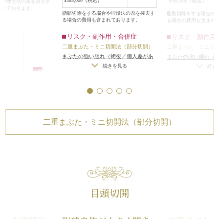
開ける力がそれほど
¥385,000（税込）
¥385,000（税込）
合や埋没法の糸を抜去す
作ると、まぶたのシワの流れの関係
切開し、幅広い平
まれております。
理由で、埋没法では
で、作った二重のラインが蒙古襞を
した。
脂肪切除をする場合や埋没法の糸を抜去す
脂肪切除をする場合や
る場合の費用も含まれております。
め、ミニ切開法で行
る場合の費用も含まれ
乗り越える形になり、必然的に平行
眼窩内脂肪は適量
型二重になりました。
ROOFはそれほど
リスク・副作用・合併症
リスク・副作用
り、ほぼ左右対称な
患者様は目頭切開をすることなく、
たため、術後に目
二重まぶた・ミニ切開法（部分切開）
二重まぶた・ミニ切
になりました。
程よく幅の狭い平行型二重になりま
し、切除しません
まぶたの強い腫れ（術後／個人差があ
まぶたの強い腫れ（
と目が離れているの
した。
せよミニ切開法なの
ります）
/
内出血（術後）
/
仕上がりの
ります）
/
内出血（
続きを見る
続き
り、全体的に目が大
全院
んど切除すること
左右差（片目ずつ手術をする場合）
/
左右差（片目ずつ手
合 片目
かになったのがお分
手術後は患者様の
不自然な二重（無理に二重の幅を広げ
不自然な二重（無理
と思います。
た場合）
/
仕上がりのわずかな左右差
た場合）
/
仕上がり
平行型二重になり
合 両目
（完璧なシンメトリーは不可）
/
仕上
（完璧なシンメトリ
そこそこまぶたの
がりが完璧に自分の理想の形にならな
がりが完璧に自分の
拘わらず、多少無
二重まぶた・ミニ切開法（部分切開）
いことがある
/
二重のラインの癒着が
いことがある
/
二重
を作ったため、目
作用・合併症
とれる可能性
/
手術後の血腫
とれる可能性
/
手術
重のラインのした
ニ切開法（部分切開）
くり膨らんでハム
れ（術後／個人差があ
まつ毛の生え際に
（術後）
/
仕上がりの
続きを見る
つ手術をする場合）
/
まつ毛の生え際が
無理に二重の幅を広げ
ここで治療終了と
仕上がりの左右差
りのわずかな左右差
目頭切開
をする場合）
/
仕上が
続きを見る
トリーは不可）
/
仕上
右差（完璧なシンメト
分の理想の形にならな
上がりが完璧に自分
重のラインの癒着が
らないことがある