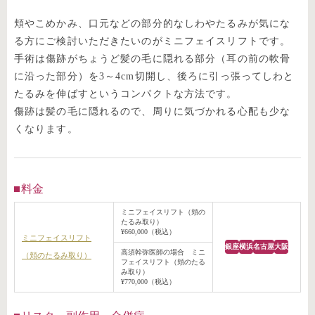
頬やこめかみ、口元などの部分的なしわやたるみが気にな
る方にご検討いただきたいのがミニフェイスリフトです。
手術は傷跡がちょうど髪の毛に隠れる部分（耳の前の軟骨
に沿った部分）を3～4cm切開し、後ろに引っ張ってしわと
たるみを伸ばすというコンパクトな方法です。
傷跡は髪の毛に隠れるので、周りに気づかれる心配も少な
くなります。
料金
ミニフェイスリフト（頬の
たるみ取り）
¥660,000（税込）
ミニフェイスリフト
銀座
横浜
名古屋
大阪
高須幹弥医師の場合 ミニ
（頬のたるみ取り）
フェイスリフト（頬のたる
み取り）
¥770,000（税込）