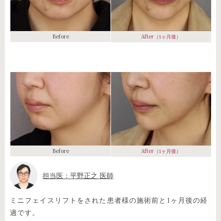
Before
After
（1ヶ月後）
Before
After
（1ヶ月後）
担当医：平野正之 医師
ミニフェイスリフトをされた患者様の施術前と1ヶ月後の経
過です。