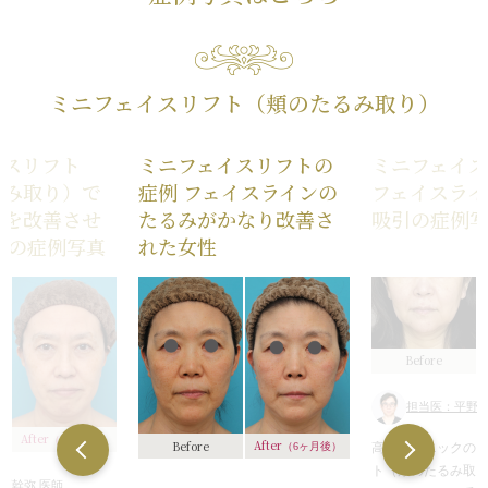
ミニフェイスリフト（頬のたるみ取り）
イスリフト
ミニフェイスリフトの
ミニフェイ
るみ取り）で
症例 フェイスラインの
フェイスライ
みを改善させ
たるみがかなり改善さ
吸引の症例
性の症例写真
れた女性
Before
担当医：平野正
After
（6ヶ月後）
After
Before
高須クリニックの
（6ヶ月後）
ト（頬のたるみ取り）
須幹弥 医師