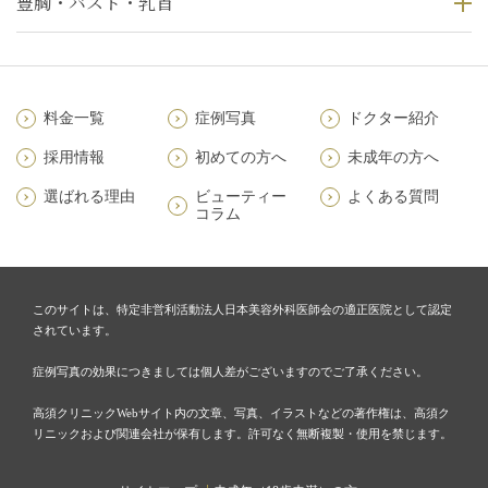
豊胸・バスト・乳首
料金一覧
症例写真
ドクター紹介
採用情報
初めての方へ
未成年の方へ
選ばれる理由
ビューティー
よくある質問
コラム
このサイトは、特定非営利活動法人日本美容外科医師会の適正医院として認定
されています。
症例写真の効果につきましては個人差がございますのでご了承ください。
高須クリニックWebサイト内の文章、写真、イラストなどの著作権は、高須ク
リニックおよび関連会社が保有します。許可なく無断複製・使用を禁じます。