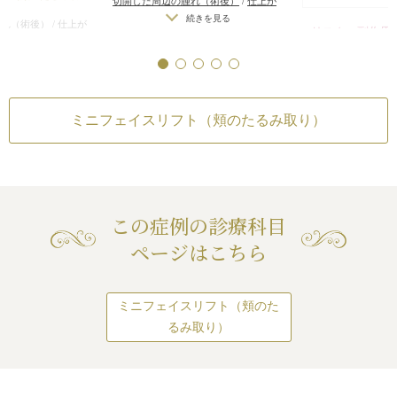
切開した周辺の腫れ（術後）
/
仕上が
脂肪、ジョウルフ
りのわずかな左右差（完璧なシンメト
続きを見る
郭に沿って耳前部切
腫れ（術後）
/
仕上が
リスク・副作用
立ちます。
リーは不可）
/
傷跡が肥厚性瘢痕やケ
右差（完璧なシンメト
続きを見る
分なSMASを切除し
ミニフェイスリフト
ロイドになる可能性
/
感覚が鈍くなる
顎下の脂肪吸引で
跡が肥厚性瘢痕やケ
り）
イヤーを剥離しなが
可能性
/
手術後の血腫
せて、ミニリフト
能性
/
感覚が鈍くなる
切開した周辺の腫れ
リガメントを切離、
インとほうれい線
血腫
りのわずかな左右差
続き
MASをプライケーシ
した。
リーは不可）
/
傷跡
、固定しました。
ミニフェイスリフト（頬のたるみ取り）
脂肪吸引（頬、あご
Afterの写真では
ロイドになる可能性
く頬、フェイスライ
皮膚のたるみ・不自
可能性
/
手術後の血
体的に顔が小さく
（脂肪を吸引しすぎ
続き
みが改善しました。
ます。
（術後）
/
仕上がり
うに、頬、フェイス
ミニフェイスリフ
（完璧なシンメトリ
のたるみが多い場
いですが、ここま
がりが完璧に自分の
ルフェイスリフトが
この症例の診療科目
いことがある
も効果があります。
ページはこちら
がフルフェイスリフ
う少しマイルドな治
た場合は、ご要望通
ていただき、その治
ミニフェイスリフト（頬のた
きる限り改善するよ
るみ取り）
いただきます。