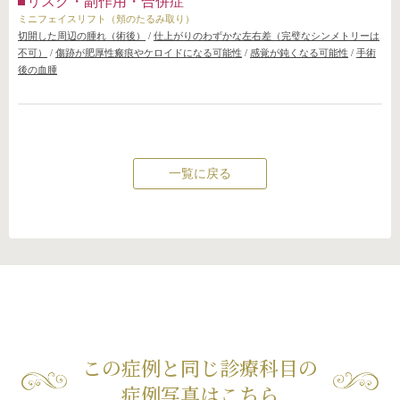
リスク・副作用・合併症
ミニフェイスリフト（頬のたるみ取り）
切開した周辺の腫れ（術後）
/
仕上がりのわずかな左右差（完璧なシンメトリーは
不可）
/
傷跡が肥厚性瘢痕やケロイドになる可能性
/
感覚が鈍くなる可能性
/
手術
後の血腫
一覧に戻る
この症例と同じ診療科目の
症例写真はこちら