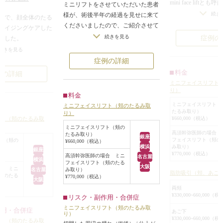
mini face lift
ミニリフトをさせていただいた患者
半分のリフトアッ
続き
様が、術後半年の経過を見せに来て
者様で、顔全体のたる
のたるみを改善さ
くださいましたので、ご紹介させて
エイジングケアした
こめかみの有髪部
いただきます。
続きを見る
症例の
でした。
いる部分）から耳
術後は、ほうれい線、マリオネット
だいたところ、年齢
続きを見る
を切開し、頬のSM
ラインが薄くなっているのがわかる
たるんでおり、特
症例の詳細
いう筋膜組織を引
かと思います。
スライン、顎下、首
料金
例の詳細
分な皮膚を切除す
耳の前のキズもほとんどわからない
っていました。
ミニフェイスリフト
ダウンタイムが短
かと思います。
り）
っかりした効果がで
料金
ろんですが、耳の
また、正面ではあまりわからないで
がしたい」というご
ミニフェイスリフト（
ミニフェイスリフト（頬のたるみ取
を作らないで済む
すが、
たるみ取り）
り）
あります。
¥660,000（税込）
フト（頬のたるみ取
フェイスラインのたるみがかなり改
で、頬、フェイスラ
フェイスリフトの
ミニフェイスリフト（頬の
善されているのがわかるかと思いま
のたるみを最もリフ
高須幹弥医師の場合 
たるみ取り）
銀座
というのはとても
フェイスリフト（頬の
す。
ト（頬の
¥660,000（税込）
ルフェイスリフトを
み取り）
横浜
すが、耳の後ろの
銀座
術後6ヶ月ですが、ほとんど後戻り
ろ、「そこまで本格
¥770,000（税込）
高須幹弥医師の場合 ミニ
名古屋
すい傾向がありま
横浜
もしていないですね。
フェイスリフト（頬のたる
もよいので、まずは
大阪
合 ミニ
そのため、ミニリ
名古屋
み取り）
脂肪吸引（頬、あご
フト（頬のたるみ取
頬のたる
¥770,000（税込）
きるようなたるみ
大阪
えめな切開するリフ
両頬
トのほうが良いと
したい」ということ
¥330,000~660,000（
リスク・副作用・合併症
症例を供覧します
ニフェイスリフト
ミニフェイスリフト（頬のたるみ取
作用・合併症
を気にされていた
あご下
り）
り）をすることにな
¥330,000~660,000（
フト（頬のたるみ取
診察したところ首