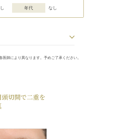
年代
し
なし
・各医師により異なります。予めご了承ください。
目頭切開で二重を
真