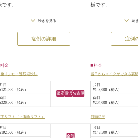
様です。
様です。
続きを見る
続
重い一重まぶたの改善が希望だった、20代
裏留め埋没法で自然
の患者様です。
し、目頭切開を併用
症例の詳細
症例
眉下切開で分厚い皮膚を除去し、連続埋没
きを改善しました。
法で奥二重を作りました。
できるだけやりすぎ
け、もともとのお顔
りを目指しています
料金
料金
術後は、やわらかく
二重まぶた・連続埋没法
当日からメイクができる裏
り、自然な変化を実
片目
片目
¥121,000（税込）
¥143,000（税込）
です。
銀座
横浜
名古屋
両目
両目
¥220,000（税込）
¥264,000（税込）
眉下リフト（上眼瞼リフト）
目頭切開
片目
片目
¥192,500（税込）
¥148,500（税込）
全院