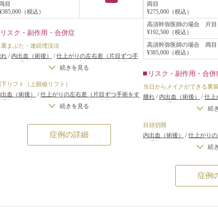
両目
両目
¥385,000（税込）
¥275,000（税込）
高須幹弥医師の場合 片目
¥192,500（税込）
リスク・副作用・合併症
高須幹弥医師の場合 両目
二重まぶた・連続埋没法
¥385,000（税込）
腫れ
/
内出血（術後）
/
仕上がりの左右差（片目ずつ手
術をする場合）
/
仕上がりのわずかな左右差（完璧なシ
続きを見る
ンメトリーは不可）
/
仕上がりが完璧に自分の理想の形
リスク・副作用・合併
にならないことがある
/
二重のラインが弱くなって浅く
眉下リフト（上眼瞼リフト）
当日からメイクができる裏
なったり、幅が狭くなったり、二重のラインがなくなる
内出血（術後）
/
仕上がりの左右差（片目ずつ手術をす
可能性
腫れ
/
内出血（術後）
/
仕上
る場合）
/
仕上がりのわずかな左右差（完璧なシンメト
術をする場合）
/
仕上がりの
続きを見る
続
リーは不可）
/
仕上がりが完璧に自分の理想の形になら
ンメトリーは不可）
/
仕上が
ないことがある
にならないことがある
/
二重
目頭切開
なったり、幅が狭くなった
症例の詳細
内出血（術後）
/
仕上がりの
可能性
る場合）
/
仕上がりのわずか
続
リーは不可）
/
仕上がりが完
ないことがある
症例