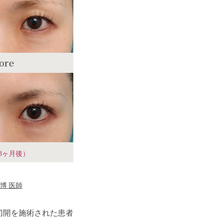
ore
3ヶ月後）
博 医師
切開を施術された患者