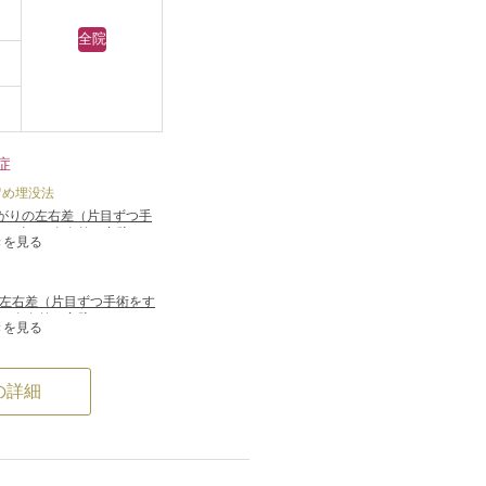
全院
症
留め埋没法
がりの左右差（片目ずつ手
わずかな左右差（完璧なシ
きを見る
りが完璧に自分の理想の形
のラインが弱くなって浅く
り、二重のラインがなくなる
左右差（片目ずつ手術をす
な左右差（完璧なシンメト
きを見る
璧に自分の理想の形になら
の詳細