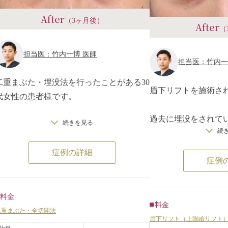
After
（3ヶ月後）
After
（
担当医：竹内一博 医師
担当医：竹内一
二重まぶた・埋没法を行ったことがある30
眉下リフトを施術さ
代女性の患者様です。
過去に埋没をされてい
続きを見る
こちらの患者様に対して、二重まぶた・全
続
徐々に二重幅がせま
切開法を行いました。
悩みでした。
症例の詳細
二重の左右差が改善され、経過も良好で
症例
上まぶたの皮膚のた
す。
め、眉下切開で皮膚
善させました。
二重など目元についてお悩みの方は、ぜひ
料金
傷口は術後1ヶ月だ
料金
一度ご相談ください。
二重まぶた・全切開法
すが、3ヶ月でほと
眉下リフト（上眼瞼リフト