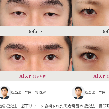
Before
Bef
After
After
（1ヶ月後）
（
担当医：竹内一博 医師
担当医：竹内一
連続埋没法＋眉下リフトを施術された患者
裏留め埋没法＋目頭