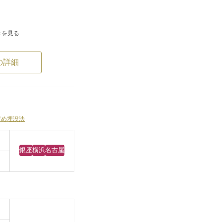
きを見る
な二重ラインを形成
することで、目元の開
の詳細
ないデザインを心が
立ちに調和する仕上が
。
優しい印象の目元とな
留め埋没法
感していただける症例
銀座
横浜
名古屋