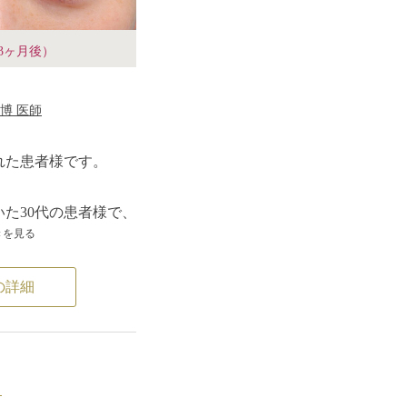
3ヶ月後）
博 医師
れた患者様です。
た30代の患者様で、
きを見る
くなっているというお
の詳細
るみが原因だったた
を切除し、たるみを改
と多少の赤みがありま
んど目立たなくなって
）