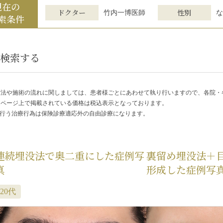
現在の
ドクター
性別
竹内一博医師
な
索条件
検索する
方法や施術の流れに関しましては、患者様ごとにあわせて執り行いますので、各院
ムページ上で掲載されている価格は税込表示となっております。
で行う治療行為は保険診療適応外の自由診療になります。
連続埋没法で奥二重にした症例写
裏留め埋没法＋
真
形成した症例写
20代