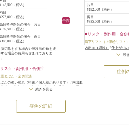
片目
いきます。
片目
¥148,500（税込）
¥192,500（税込）
両目
両目
¥275,000（税込）
全院
¥385,000（税込）
高須幹弥医師の場合 片目
¥192,500（税込）
リスク・副作用・合併
高須幹弥医師の場合 両目
¥385,000（税込）
眉下リフト（上眼瞼リフト
内出血（術後）
/
仕上がりの
脂肪切除をする場合や埋没法の糸を抜
る場合）
/
仕上がりのわずか
去する場合の費用も含まれておりま
続
リーは不可）
/
仕上がりが完
す。
ないことがある
リスク・副作用・合併症
症例
二重まぶた・全切開法
まぶたの強い腫れ（術後／個人差があります）
/
内出血
（術後）
/
仕上がりの左右差（片目ずつ手術をする場
続きを見る
合）
/
不自然な二重（無理に二重の幅を広げた場合）
/
仕上がりのわずかな左右差（完璧なシンメトリーは不
可）
/
仕上がりが完璧に自分の理想の形にならないこと
がある
/
二重のラインの癒着がとれる可能性
/
手術後の
症例の詳細
血腫