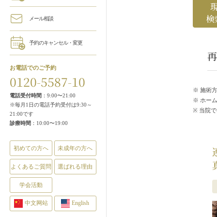
検
メール相談
予約のキャンセル・変更
再
お電話でのご予約
0120-5587-10
※ 施術
電話受付時間
：9:00〜21:00
※ ホー
※毎月1日の電話予約受付は9:30～
※ 当院
21:00です
診療時間
：10:00〜19:00
初めての方へ
未成年の方へ
よくあるご質問
選ばれる理由
学会活動
中文网站
English