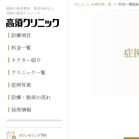
ホーム
症例写真一覧
竹内一博医師
最新の
美容整形・美容外科なら
信頼の
高須クリニック
診療項目
料金一覧
症
ドクター紹介
クリニック一覧
症例写真
診療・施術の流れ
採用情報
カウンセリング予約