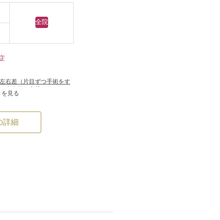
全院
症
）
左右差（片目ずつ手術をす
な左右差（完璧なシンメト
きを見る
璧に自分の理想の形になら
の詳細