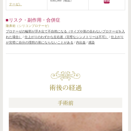
¥385,000（税込）
全院
テーゼ）
リスク・副作用・合併症
隆鼻術（シリコンプロテーゼ）
プロテーゼの輪郭が浮き出て不自然になる（サイズや形の合わないプロテーゼを入
れた場合）
/
仕上がりのわずかな左右差（完璧なシンメトリーは不可）
/
仕上がり
が完璧に自分の理想の形にならないことがある
/
内出血
/
感染
術後の経過
手術前