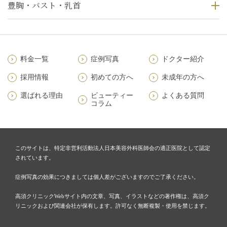
豊胸・バスト・乳首
料金一覧
症例写真
ドクター紹介
採用情報
初めての方へ
未成年の方へ
選ばれる理由
ビューティー
よくある質問
コラム
このサイトは、特定非営利活動法人日本美容外科医師会の適正医院として認定
されています。
症例写真の効果につきましては個人差がございますのでご了承ください。
高須クリニックWebサイト内の文章、写真、イラストなどの著作権は、高須ク
リニックおよび関連会社が保有します。許可なく無断複製・使用を禁じます。