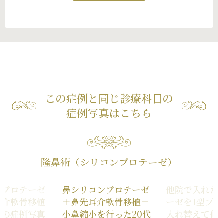
この症例と同じ診療科目の
症例写真はこちら
隆鼻術（シリコンプロテーゼ）
ンプロテーゼ
鼻シリコンプロテーゼ
他院で入れた
耳介軟骨移植
＋鼻先耳介軟骨移植＋
ーゼをI型プ
小の症例写真
小鼻縮小を行った20代
入れ替えて