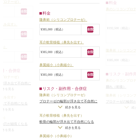
ンプロテーゼ）
り、小鼻が横に広がって鼻の穴も横
料金
ていました。
自然に見えていま
に広がっていました。
鼻のシリコンプロテ
鼻にするために、シ
手術は、プロテー
全院
料金
コンピューターシミュレーションを
ゼ隆鼻術、鼻先の耳
にI型プロテーゼを
隆鼻術（シリコンプロテーゼ）
しながらカウンセリングさせていた
鼻（鼻翼）縮小を同
ぐ入れました。
鼻先を出す）
だいたところ、鼻シリコンプロテー
¥192,500（税込）
なりました。
¥385,000（税込）
全院
使用したI型プロテ
全院
ゼ＋鼻先の耳介軟骨移植＋小鼻縮小
ーゼは、鼻が高すぎ
たL型プロテーゼと
手術をすることになりました。
耳介軟骨移植（鼻先を出す）
ないように、一番低
もの（約4mm）で
縮小）
手術は局所麻酔下に、眉間の下から
が約3mm高くなるよ
ように、入ってい
隆鼻術（シリコンプ
¥385,000（税込）
全院
鼻根～鼻背にかけて約4mmのI型プ
部から鼻背にかけて
めのものを用いま
全院
¥385,000（税込）
ロテーゼを入れ、鼻先を斜め下方向
術後は真っ直ぐな
鼻翼縮小（小鼻縮小）
に出るように耳介軟骨移植をしまし
、鼻先が3mm程度斜
然さがなくなりま
作用・合併症
リスク・副作用
た。
¥385,000（税込）
全院
ようにデザインして
曲がって入ってい
ンプロテーゼ）
小鼻縮小は約5mmの幅で鼻の穴の中
鼻のシリコンプロテ
くのと同時に真っ
郭が浮き出て不自然に
腫れ（術後）
から外側の途中まで余分な皮膚と皮
の穴の中から鼻翼の
リスク・副作用・合併症
形の合わないプロテー
術は難易度が高い
続きを見る
下組織を切除して縫合しました。
けて余分な皮膚と皮
）
/
仕上がりのわずか
隆鼻術（シリコンプロテーゼ）
隆鼻術（シリコンプ
ては、患者様が望
鼻先を出す）
手術後は鼻の欠点が改善され、全体
なシンメトリーは不
約5mm切除して縫合
プロテーゼの輪郭が浮き出て不自然に
プロテーゼの輪郭が
とがあります。
き出て不自然になる
的にバランスの良い鼻になりまし
完璧に自分の理想の
なる（サイズや形の合わないプロテー
続きを見る
なる（サイズや形の
続き
量に軟骨を移植した場
続きを見る
とがある
/
内出血
/
感染
た。
ゼを入れた場合）
/
仕上がりのわずか
ゼを入れた場合）
/
囲内で全体的に鼻が
わずかな左右差（完
耳介軟骨移植（鼻先を出す）
縮小）
な左右差（完璧なシンメトリーは不
な左右差（完璧なシ
ーは不可）
/
仕上がり
軟骨の輪郭が浮き出て不自然になる
鼻の穴が細長くなる
可）
/
仕上がりが完璧に自分の理想の
可）
/
仕上がりが完
理想の形にならないこ
うに、彫りが深くな
（無理をして大量に軟骨を移植した場
続きを見る
すぎた場合）
/
仕上が
続きを見る
形にならないことがある
/
内出血
/
感染
形にならないことが
合）
/
仕上がりのわずかな左右差（完
っぺりとした平らな
右差（完璧なシンメト
鼻翼縮小（小鼻縮小）