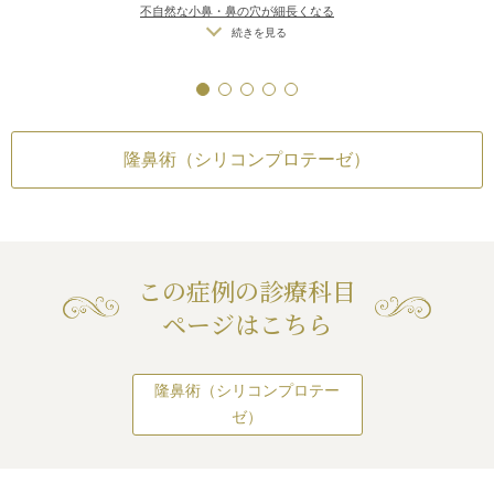
璧なシンメトリーは不可）
/
仕上がり
しては、極端に鼻を
上がりが完璧に自分
不自然な小鼻・鼻の穴が細長くなる
が完璧に自分の理想の形にならないこ
先を出したりする
らないことがある
（小鼻を切除しすぎた場合）
/
仕上が
続きを見る
とがある
/
感染
になり、整形バレバ
りのわずかな左右差（完璧なシンメト
しまいます。
リーは不可）
/
仕上がりが完璧に自分
の理想の形にならないことがある
、ほどほどの高さに
いです。
隆鼻術（シリコンプロテーゼ）
この症例の診療科目
ページはこちら
隆鼻術（シリコンプロテー
ゼ）