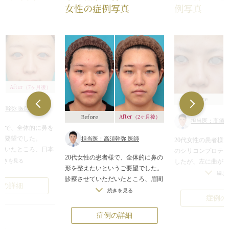
女性の症例写真
例写真
After
（7ヶ月後）
Before
須幹弥 医師
After
Before
（2ヶ月後）
担当医：高須幹
者様で、全体的に鼻を
ご要望でした。
担当医：高須幹弥 医師
20代女性の患者様
だいたところ、日本
のシリコンプロテ
20代女性の患者様で、全体的に鼻の
にのっぺりとした平
続きを見る
したが、左に曲が
形を整えたいというご要望でした。
ており、鼻はそれほ
的で来院されまし
続き
診察させていただいたところ、眉間
筋もあまり通ってい
高さは変えないで
例の詳細
の下から鼻根部、鼻背にかけて低
続きを見る
ませんでした。
ほしいという御要
症例の
く、陥没しているように見えている
気味で、上を向いて
プロテーゼはかな
状態でした。
に入っていたため
症例の詳細
また、鼻先が潰れて上に上がってお
り気味で、鼻の穴が
る上に、輪郭が浮