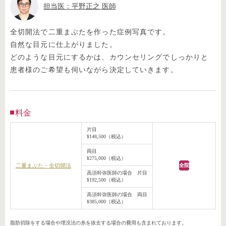
担当医：平野正之 医師
全切開法で二重まぶたを作った症例写真です。
自然な目元に仕上がりました。
どのような目元にするかは、カウンセリングでしっかりと
患者様のご希望も伺いながら決定していきます。
料金
片目
¥148,500（税込）
両目
¥275,000（税込）
二重まぶた・全切開法
全院
高須幹弥医師の場合 片目
¥192,500（税込）
高須幹弥医師の場合 両目
¥385,000（税込）
脂肪切除をする場合や埋没法の糸を抜去する場合の費用も含まれております。