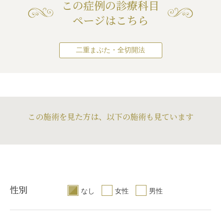
この症例の診療科目
¥148,500（税込）
ページはこちら
両目
¥275,000（税込）
高須幹弥医師の場合 
¥192,500（税込）
二重まぶた・全切開法
高須幹弥医師の場合 
¥385,000（税込）
リスク・副作用
二重まぶた・全切開
まぶたの強い腫れ（
この施術を見た方は、以下の施術も見ています
ります）
/
内出血（
続き
左右差（片目ずつ手
目尻切開
不自然な二重（無理
内出血（術後）
/
仕
た場合）
/
仕上がり
（片目ずつ手術をす
続き
（完璧なシンメトリ
りのわずかな左右差
垂れ目（タレ目,パン
がりが完璧に自分の
リーは不可）
/
仕上
マラスライン／下眼
いことがある
/
二重
の理想の形にならな
内出血（術後）
/
仕
とれる可能性
/
手術
性別
ートメイクが取れる
（片目ずつ手術をす
続き
なし
女性
男性
りのわずかな左右差
リーは不可）
/
仕上
の理想の形にならな