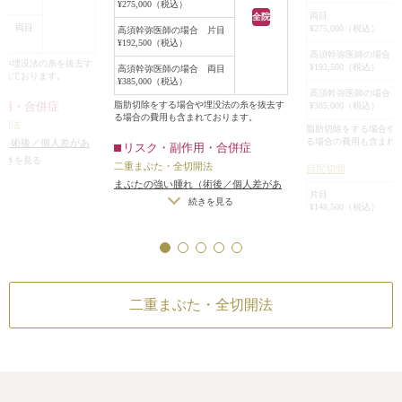
¥275,000（税込）
し、余分な脂肪を
両目
全院
合 両目
¥275,000（税込）
高須幹弥医師の場合 片目
た。
¥192,500（税込）
目尻切開とたれ目
高須幹弥医師の場合 
合や埋没法の糸を抜去す
¥192,500（税込）
高須幹弥医師の場合 両目
な範囲内で目を広
まれております。
¥385,000（税込）
た。
高須幹弥医師の場合 
脂肪切除をする場合や埋没法の糸を抜去す
作用・合併症
¥385,000（税込）
手術後6ヶ月には自
る場合の費用も含まれております。
切開法
て、つり目も程よ
脂肪切除をする場合や
る場合の費用も含まれ
れ（術後／個人差があ
リスク・副作用・合併症
（術後）
/
仕上がりの
続きを見る
二重まぶた・全切開法
目尻切開
つ手術をする場合）
/
まぶたの強い腫れ（術後／個人差があ
無理に二重の幅を広げ
片目
ります）
/
内出血（術後）
/
仕上がりの
続きを見る
¥148,500（税込）
りのわずかな左右差
左右差（片目ずつ手術をする場合）
/
トリーは不可）
/
仕上
両目
不自然な二重（無理に二重の幅を広げ
分の理想の形にならな
¥275,000（税込）
た場合）
/
仕上がりのわずかな左右差
重のラインの癒着が
（完璧なシンメトリーは不可）
/
仕上
高須幹弥医師の場合 
術後の血腫
¥192,500（税込）
がりが完璧に自分の理想の形にならな
二重まぶた・全切開法
いことがある
/
二重のラインの癒着が
高須幹弥医師の場合 
とれる可能性
/
手術後の血腫
¥385,000（税込）
垂れ目（パンダ目）
ライン／下眼瞼下制
片目