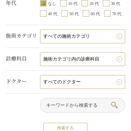
年代
術時に下まぶたのま
なし
10 代
20 代
30 代
る
/
ヒアルロン酸が
40 代
50 代
60 代
70 代
トメイクが取れる可
施術カテゴリ
診療科目
ドクター