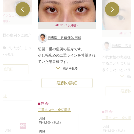
メイクなし）
3ヶ月後）
After
（3ヶ月後）
After
（6
者様の症例をご紹介
担当医：佐藤伸弘 医師
担当医：高須幹
二重でしたが、しっ
切開二重の症例の紹介です。
重をご希望されまし
続きを見る
少し幅広めの二重ラインを希望され
20代女性の患者様
ていた患者様です。
することとつり目
をデザインしました。
ご相談の結果、挙筋腱膜の移動はあ
続きを見る
例の詳細
きくしたいという
になりますが、切開
えてせずに作成しております。
診察させていただ
続き
り埋没法より安定し
また適量の組織切除は必要となりま
たが分厚くほぼ一
症例の詳細
とができます。
すが、できるだけハム目にならない
横幅が小さい上に
症例の
と比べると腫れが強
ような処理をしております。
態でした。
切開法
が長めになってしま
二重幅の設定に関してはさまざまな
カウンセリングで
料金
月程度でかなりなじ
考えがありますが、できるだけ患者
ところ、二重まぶ
二重まぶた・全切開法
料金
様のご希望のラインを達成できるよ
切開とたれ目形成
かなり薄くなり自然
二重まぶた・全切開
う努めております。
片目
ン）をすることに
¥148,500（税込）
「整形感」が気にな
目周りの手術をご検討されておられ
二重まぶた全切開
全院
片目
いただきやすい処置
る方はぜひご相談ください。
合 片目
¥148,500（税込）
両目
ない範囲内で自然