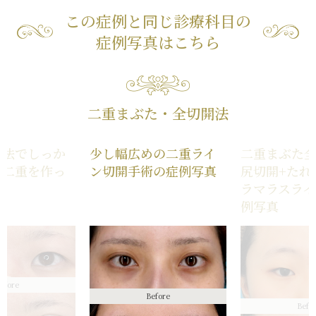
この症例と同じ診療科目の
症例写真はこちら
二重まぶた・全切開法
開法でしっか
少し幅広めの二重ライ
二重まぶた全
る二重を作っ
ン切開手術の症例写真
尻切開+たれ
真
ラマラスライ
例写真
efore
Before
Befo