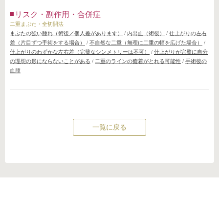
リスク・副作用・合併症
二重まぶた・全切開法
まぶたの強い腫れ（術後／個人差があります）
/
内出血（術後）
/
仕上がりの左右
差（片目ずつ手術をする場合）
/
不自然な二重（無理に二重の幅を広げた場合）
/
仕上がりのわずかな左右差（完璧なシンメトリーは不可）
/
仕上がりが完璧に自分
の理想の形にならないことがある
/
二重のラインの癒着がとれる可能性
/
手術後の
血腫
一覧に戻る