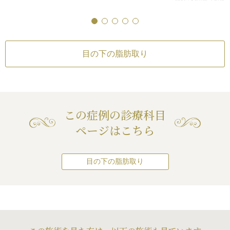
ヒアルロン酸を注入
える可能性
らになり、クマが
下（下瞼）にくぼみが生じる（脂肪を
差（片目ずつ手術を
ことが多いです。
続き
した。
した。
取り過ぎた場合）
/
仕上がりのわずか
下（下瞼）にくぼみ
目の下の脂肪は、一度取ってしまえ
ルロン酸を片側1本
な左右差（完璧なシンメトリーは不
このあとヒアルロ
取り過ぎた場合）
/
ば、再び膨らんでくることは稀なの
入いたしました。
可）
/
手術後、笑うと少し目の下が膨
と、張りが出てさ
な左右差（完璧なシ
で（膨らんできたとしてもごくわず
改善し、ハリが出て
らむ可能性
/
脂肪を除去した部分の皮
なくなります。
可）
/
手術後、笑う
目の下の脂肪取り
かです）、効果は半永久に続きま
膚に小じわが増える可能性
らむ可能性
/
脂肪を
す。
・窪みのどちらも改
膚に小じわが増える
逆に取らないで放置していると、老
じで若々しい印象に
化によってどんどん膨らんでしま
い、そうなると、脂肪を取るのと同
時に皮膚を切除しなければなりませ
この症例の診療科目
ん。そのため早い段階で脂肪を取る
ページはこちら
方が予防にもなります。
目の下の脂肪取り