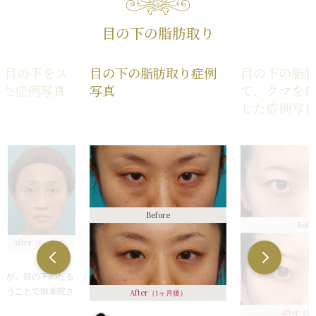
目の下の脂肪取り
の目の下をス
目の下の脂肪取り症例
目の下の脂
せた症例写真
写真
て、クマを
した症例写
Before
Befo
After
（6ヶ月後）
者様が、目の下のたる
いうことで御来院さ
After
（1ヶ月後）
After
（1