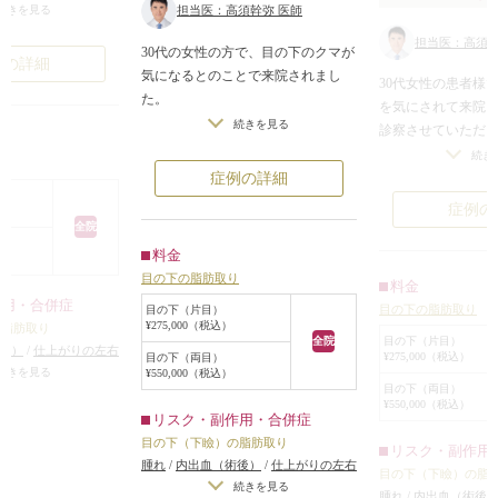
前方に出てきて膨ら
続きを見る
担当医：高須幹弥 医師
言う目袋の状態にな
担当医：高須幹
30代の女性の方で、目の下のクマが
例の詳細
気になるとのことで来院されまし
窪んでおり、いわゆ
30代女性の患者様
た。
立っています。
を気にされて来院
この方は、目の下に脂肪の膨らみが
相まって目元が年齢
続きを見る
診察させていただ
あり、膨らみの下に影ができ、それ
態になっています。
下の脂肪が膨らん
続き
り
がクマを強調していました。
様の場合、目の下の
らみの下は窪んで
症例の詳細
皮膚のたるみはほとんどなく、膨ら
は
が目立っていまし
症例の
みだけなので、皮膚は切除せず、下
すぐそばを切って脂肪
目の下の脂肪を除
全院
まぶたの裏側から脂肪を取るだけに
る方法
るところにヒアル
料金
しました。
裏側を切って脂肪だけ
のが良いのですが
目の下の脂肪取り
手術は局所麻酔をして、下まぶたの
料金
は、まず脂肪を除
作用・合併症
裏側にレーザーで小さな穴を開け、
目の下の脂肪取り
目の下（片目）
があります。
さまってからヒア
¥275,000（税込）
の脂肪取り
脂肪を抜くだけなので、15分程度で
は、なるべく外側に
るのが良いので、
全院
目の下（片目）
後）
/
仕上がりの左右
終わります。
いとのご要望があり
¥275,000（税込）
目の下（両目）
ることになりまし
術をする場合）
/
目の
続きを見る
¥550,000（税込）
術後は脂肪の膨らみはなくなり、ク
.の方法を提案いたし
手術は局所麻酔下
目の下（両目）
ぼみが生じる（脂肪を
マが目立たなくなったのがわかって
¥550,000（税込）
にCO2レーザーで
）
/
仕上がりのわずか
リスク・副作用・合併症
いただけると思います。
関してはヒアルロン
た、適度な量の脂
なシンメトリーは不
目の下（下瞼）の脂肪取り
目の下のクマには色々な原因があ
リスク・副作用
いたしましたが、先
うと少し目の下が膨
た。
腫れ
/
内出血（術後）
/
仕上がりの左右
り、脂肪の膨らみが原因の場合は、
肪除去を行い、術後
目の下（下瞼）の脂
を除去した部分の皮
術後は脂肪の膨ら
差（片目ずつ手術をする場合）
/
目の
続きを見る
脂肪を取ることによって、改善する
腫れ
/
内出血（術後