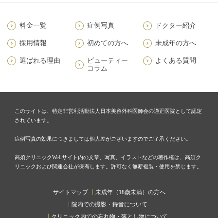
料金一覧
症例写真
ドクター紹介
採用情報
初めての方へ
未成年の方へ
選ばれる理由
ビューティー
よくある質問
コラム
このサイトは、特定非営利活動法人日本美容外科医師会の適正医院として認定
されています。
症例写真の効果につきましては個人差がございますのでご了承ください。
高須クリニックWebサイト内の文章、写真、イラストなどの著作権は、高須ク
リニックおよび関連会社が保有します。許可なく無断複製・使用を禁じます。
サイトマップ
未成年（18歳未満）の方へ
院内での撮影・録音について
クリニック内での忘れ物・落とし物について