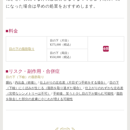
になった場合は早めの処置をおすすめします。
料金
目の下（片目）
¥275,000（税込）
目の下の脂肪取り
全院
目の下（両目）
¥550,000（税込）
リスク・副作用・合併症
目の下（下瞼）の脂肪取り
腫れ
/
内出血（術後）
/
仕上がりの左右差（片目ずつ手術をする場合）
/
目の下
（下瞼）にくぼみが生じる（脂肪を取り過ぎた場合）
/
仕上がりのわずかな左右差
（完璧なシンメトリーは不可）
/
手術後、笑うと少し目の下が膨らむ可能性
/
脂肪
を除去した部分の皮膚に小じわが増える可能性