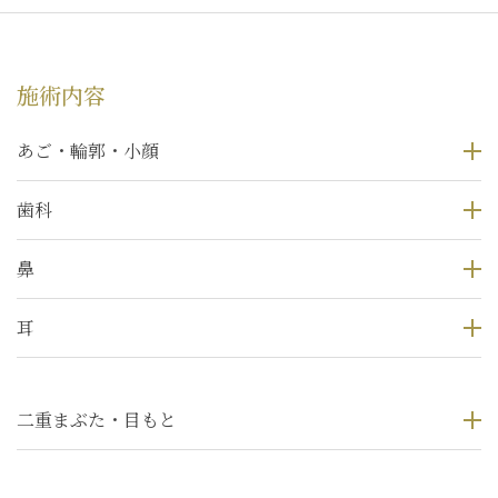
施術内容
あご・輪郭・小顔
歯科
鼻
耳
二重まぶた・目もと