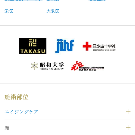
栄院
大阪院
施術部位
エイジングケア
顔