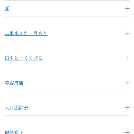
耳
二重まぶた・目もと
口もと・くちびる
美容皮膚
入れ墨除去
傷跡修正