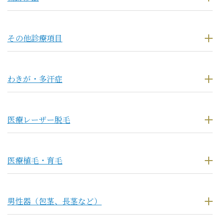
その他診療項目
わきが・多汗症
医療レーザー脱毛
医療植毛・育毛
男性器（包茎、長茎など）