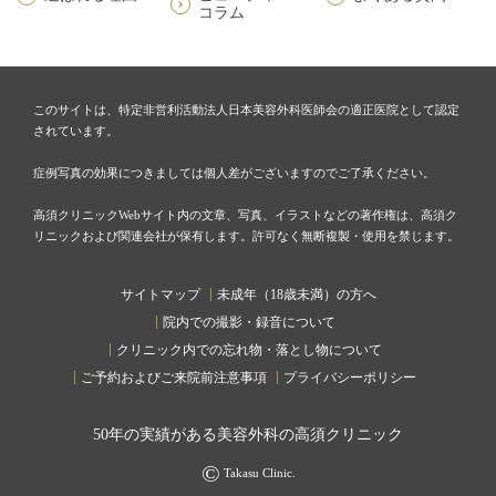
コラム
このサイトは、特定非営利活動法人日本美容外科医師会の適正医院として認定
されています。
症例写真の効果につきましては個人差がございますのでご了承ください。
高須クリニックWebサイト内の文章、写真、イラストなどの著作権は、高須ク
リニックおよび関連会社が保有します。許可なく無断複製・使用を禁じます。
サイトマップ
未成年（18歳未満）の方へ
院内での撮影・録音について
クリニック内での忘れ物・落とし物について
ご予約およびご来院前注意事項
プライバシーポリシー
50
年の実績がある美容外科の高須クリニック
©
Takasu Clinic.