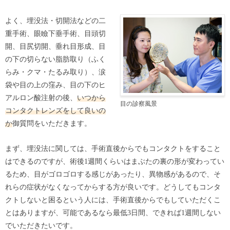
よく、埋没法・切開法などの二
重手術、眼瞼下垂手術、目頭切
開、目尻切開、垂れ目形成、目
の下の切らない脂肪取り（ふく
らみ・クマ・たるみ取り）、涙
袋や目の上の窪み、目の下のヒ
アルロン酸注射の後、
いつから
目の診察風景
コンタクトレンズをして良いの
か
御質問をいただきます。
まず、埋没法に関しては、手術直後からでもコンタクトをすること
はできるのですが、術後1週間くらいはまぶたの裏の形が変わってい
るため、目がゴロゴロする感じがあったり、異物感があるので、そ
れらの症状がなくなってからする方が良いです。どうしてもコンタ
クトしないと困るという人には、手術直後からでもしていただくこ
とはありますが、可能であるなら最低3日間、できれば1週間しない
でいただきたいです。