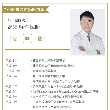
この記事の監修医情報
名古屋院院長
高須 幹弥 医師
平成11年
藤田医科大学医学部卒業
平成11年
藤田医科大学麻酔救急科に勤務
～平成13年
麻酔科標榜医取得
平成13年
藤田医科大学大学院入学。
形成外科入局。高須クリニック勤務
平成14年
群馬県立がんセンター頭頚部外科勤務
平成15年
Ivo Pitanguy Institute Postgraduate Course (Brazil) 研修
平成17年
単一植毛手術の研究にて医学博士取得
平成19年
日本形成外科学会 形成外科 専門医取得
高須クリニック名古屋院院長