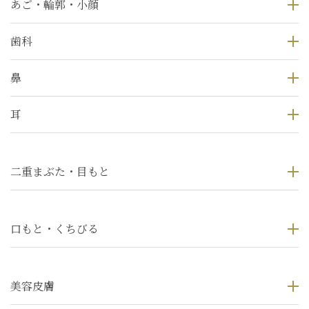
あご・輪郭・小顔
歯科
鼻
耳
二重まぶた・目もと
口もと・くちびる
美容皮膚