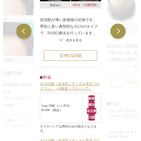
After
Before
（18週間後）
efore
頭頂部が薄い患者様の症例です。
男性に多い典型的なAGAのタイプ
Before
で、HARG療法を行っています。
HARG療法とは、医師が患者様に合
続きを見る
前頭部から頭頂部
わせてブレンドした育毛・発毛を促
で髪の毛が薄くな
す薬液を、注射やローラーを使っ
症例の詳細
に前頭部は頭髪が
て、頭皮に直接与える方法です。
（2ヶ月後）
者様の症例です。
Afterの写真は、治療後18週間経過し
続き
自毛で髪の毛を増や
た結果です。
須英津子 医師
料金
でAGA治療が行わ
まず、地肌が露出していた分け目の
症例の
AGA治療（高須式メディカル育毛プロ
の途中経過の症例を
がブレンドした発
部分ですが、毛髪が生えはじめて、
グラム） 内服薬（プロペシア）
きます。
分入りのヘアーカ
地肌を覆い隠すようになっていま
ミノキシジルとデュ
銀座
やダーマローラで
す。また、細くなりつつあった髪の
料金
服を開始されて、育
横浜
続きを見る
与えて育毛を促す
毛の根本が、施術前に比べて太くな
1mg×28錠（1ヶ月分）
AGA治療（高須式メ
¥9,900（税込）
のHARG療法を2回
名古屋
4回目施術前（3回
ってきました。
グラム） 内服薬（
です。
大阪
一定期間経過した
頭頂部全体の髪の毛も濃くなり、毛
例の詳細
は、男性ホルモン1
ていた生え際が少
髪が育っていることが伺えます。
※プロペシアは男性のみの処方となりま
への脱毛作用をブロ
す。
た。毛髪が育って
1mg×28錠（1ヶ月分）
¥9,900（税込）
毛を防ぐ働きがあり
す。また、髪の毛
AGA治療（高須式メディカル育毛プロ