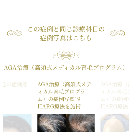
この症例と同じ診療科目の
症例写真はこちら
AGA治療（高須式メディカル育毛プログラム）
男性の症例写
AGA治療（高須式メデ
AGA治療（
ィカル育毛プログラ
ィカル育毛
ム）の症例写真19
ム）の症例
HARG療法を施術
HARG療法