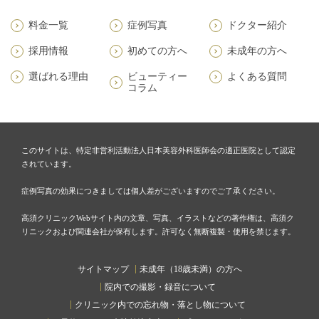
料金一覧
症例写真
ドクター紹介
採用情報
初めての方へ
未成年の方へ
選ばれる理由
ビューティー
よくある質問
コラム
このサイトは、特定非営利活動法人日本美容外科医師会の適正医院として認定
されています。
症例写真の効果につきましては個人差がございますのでご了承ください。
高須クリニックWebサイト内の文章、写真、イラストなどの著作権は、高須ク
リニックおよび関連会社が保有します。許可なく無断複製・使用を禁じます。
サイトマップ
未成年（18歳未満）の方へ
院内での撮影・録音について
クリニック内での忘れ物・落とし物について