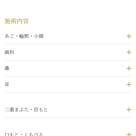
施術内容
あご・輪郭・小顔
歯科
鼻
耳
二重まぶた・目もと
口もと・くちびる