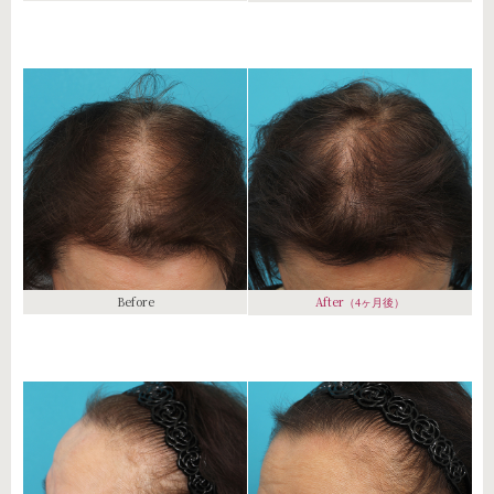
Before
After
（4ヶ月後）