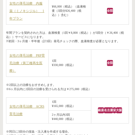
女性の薄毛治療 内服
¥66,000（税込）（血液検
薬（ミノキシジル） 1
査（3回分¥26,400（税
全院
込））含む）
年プラン
年間プランを契約された方は、血液検査（1回￥8,800（税込））が3回分（￥26,400（税
込））サービスになります。
※初回・3ヶ月後・半年後（計3回）発毛チェックの際、血液検査が必要となります。
女性の薄毛治療 PRP育
1回
毛治療（第三種再生医
全院
¥330,000（税込）
療）
※2回以上の治療をおすすめします。
※6ヶ月以内に2回目の治療を受けられる方は￥275,000（税込）
1回
¥165,000（税込）
女性の薄毛治療 ACRS
銀座
名古屋
栄
大阪
育毛治療
2ヶ月以内3回
¥440,000（税込）
※同日に3回分の採血・注入液を作成する場合。