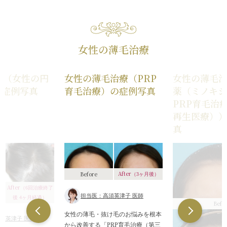
銀座
横浜
ース
名古屋
）（※1回あ
栄
女性の薄毛治療
税込））
毛メソセラピー）は女性
す。
療（女性の円
女性の薄毛治療（PRP
女性の薄毛
式メディカル育毛プロ
の症例写真
育毛治療）の症例写真
薬（ミノキ
（ミノキシジル＋デュ
ARG療法（育毛メソ
PRP育毛治
1年プラン
再生医療）
銀座
真
横浜
名古屋
栄
された方は、血液検査
税込））も3回分
After
Before
（3ヶ月後）
込））サービスになりま
後・半年後（計3回）発
After
（6回治療終了
血液検査が必要となりま
担当医：高須英津子 医師
後 4ヶ月経過）
リドは男性のみの処方と
Befo
女性の薄毛・抜け毛のお悩みを根本
須英津子 医師
作用・合併症
から改善する「PRP育毛治療（第三