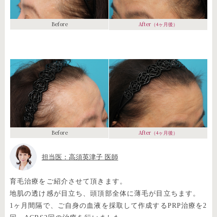
Before
After
（4ヶ月後）
Before
After
（4ヶ月後）
担当医：高須英津子 医師
育毛治療をご紹介させて頂きます。
地肌の透け感が目立ち、頭頂部全体に薄毛が目立ちます。
1ヶ月間隔で、ご自身の血液を採取して作成するPRP治療を2