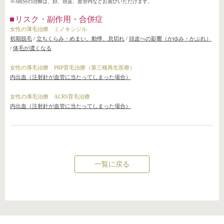
※3回分の治療は、顔、頭皮、血管内などお選びいただけます。
リスク・副作用・合併症
女性の薄毛治療 ミノキシジル
初期脱毛
/
立ちくらみ・めまい、動悸、息切れ
/
頭皮への影響（かゆみ・かぶれ）
/
体毛が濃くなる
女性の薄毛治療 PRP育毛治療（第三種再生医療）
内出血（注射針が血管に当たってしまった場合）
女性の薄毛治療 ACRS育毛治療
内出血（注射針が血管に当たってしまった場合）
一覧に戻る