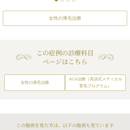
※初回・3ヶ月後・半年
全体的に髪一本一本が健やかになる
行いました。
ェックの際、血液検査（1
ことで、さりげなくボリュームがア
込））が必要となりま
、2ヶ月くらいして
ップし、ふんわりとした印象に仕上
産毛のような毛が生
女性の薄毛治療
女性の薄毛治療 内
がりました。
ル） 1年プラン
、4回目から生えて
¥66,000（税込）（血
メスを使わず、ダウンタイムもほと
ますし、円形脱毛症
（3回分¥26,400（税
含む）
んどないため、お忙しい方でも受け
がる時期もありまし
ていただける治療です。
と併用しながら治療
年間プランを契約され
この症例の診療科目
（1回￥8,800（税込）
。
（￥26,400（税込）
（1）髪の分け目や生え際の地肌が
治療を行いました
ページはこちら
す。※初回・3ヶ月後・
毛チェックの際、血液
気になるようになってきた。
回で全部の円形脱毛部
す。
（2）全体的に髪のボリュームが減
れました。
女性の薄毛治療 PR
り、髪が細くなってきた。
治療終了から4ヶ月後
AGA治療（高須式メディカル
種再生医療）
（3）抜け毛が増えて、将来の薄毛
女性の薄毛治療
育毛プログラム）
が心配。
1回
ろった状態です。
¥330,000（税込）
（4）ウィッグや育毛剤ではなく、
※2回以上の治療をおす
根本から髪を育てたい。
月以内に2回目の治療を
（5）自分の血液を使った、安全性
￥275,000（税込）
の高い治療を受けたい。
リスク・副作用
（6）周囲に気づかれず、自然な変
この施術を見た方は、以下の施術も見ています
女性の薄毛治療 ミ
化を目指したい。
初期脱毛
/
立ちくら