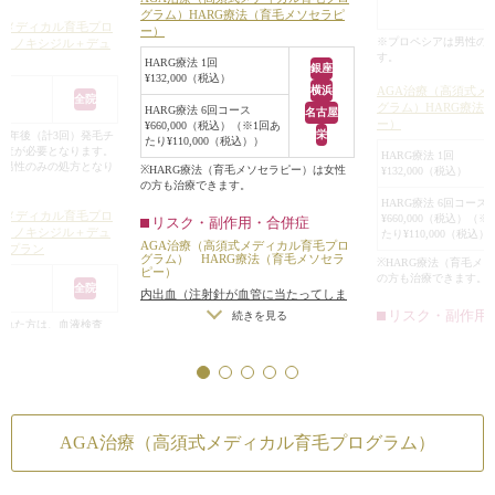
た部分にも、真っ
グラム）HARG療法（育毛メソセラピ
式メディカル育毛プロ
ー）
、発毛させる働きが
りと増えてきてい
※プロペシアは男性の
（ミノキシジル＋デュ
す。
6回目施術前（5回
HARG療法 1回
銀座
¥132,000（税込）
では、抜け毛を防ぐ
一定期間経過した
AGA治療（高須式メ
横浜
全院
と、発毛させるミノ
もふさふさしてき
グラム）HARG療法
HARG療法 6回コース
名古屋
ー）
で治療していく事が
¥660,000（税込）（※1回あ
なかった前頭部に
栄
半年後（計3回）発毛チ
たり¥110,000（税込））
検査が必要となります。
髪の毛が増えてき
HARG療法 1回
は男性のみの処方となり
※HARG療法（育毛メソセラピー）は女性
¥132,000（税込）
（50代の男性）は、
発毛する力を失っ
の方も治療できます。
薄くなるのを、手遅
HARG療法で、再
HARG療法 6回コース
式メディカル育毛プロ
¥660,000（税込）（※
防していきたいと、
リスク・副作用・合併症
毛する力を取り戻
（ミノキシジル＋デュ
たり¥110,000（税込）
。
AGA治療（高須式メディカル育毛プロ
が伺えます。
年プラン
グラム） HARG療法（育毛メソセラ
※HARG療法（育毛メ
療法を併用されて2ヶ
ピー）
の方も治療できます。
。
全院
内出血（注射針が血管に当たってしま
前頭部の毛量がかな
リスク・副作用
った場合）
続きを見る
された方は、血液検査
た。
AGA治療（高須式メ
税込））も3回分
グラム） HARG療
込））サービスになりま
ピー）
後・半年後（計3回）発
内出血（注射針が血
血液検査が必要となりま
リドは男性のみの処方と
った場合）
続き
AGA治療（高須式メディカル育毛プログラム）
式メディカル育毛プロ
療法（育毛メソセラピ