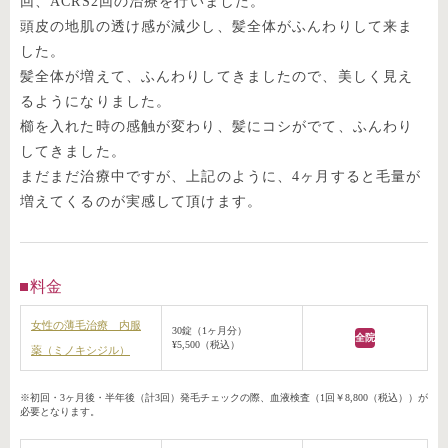
回、ACRS2回の治療を行いました。
頭皮の地肌の透け感が減少し、髪全体がふんわりして来ま
した。
髪全体が増えて、ふんわりしてきましたので、美しく見え
るようになりました。
櫛を入れた時の感触が変わり、髪にコシがでて、ふんわり
してきました。
まだまだ治療中ですが、上記のように、4ヶ月すると毛量が
増えてくるのが実感して頂けます。
料金
女性の薄毛治療 内服
30錠（1ヶ月分）
全院
¥5,500（税込）
薬（ミノキシジル）
※初回・3ヶ月後・半年後（計3回）発毛チェックの際、血液検査（1回￥8,800（税込））が
必要となります。