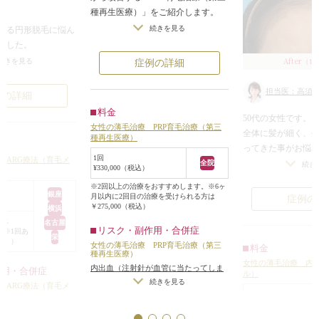
式メディカル育毛プロ
種再生医療）」をご紹介します。
。
キシジル
続きを見る
がる円形脱毛に悩ん
らみ・めまい、動
PRP育毛治療とは、ご自身の血液か
ました。
への影響（かゆみ・
続きを見る
ら抽出した「多血小板血漿
内服薬と外用薬を処
After
濃くなる
/
腹痛、下痢
続きを見る
（1
症例の詳細
式メディカル育毛プロ
（PRP）」を頭皮に直接注入する再
、なかなか変化しな
タステリド
生医療です。
療をご希望されて来
機能不全、肝機能障害
担当医：高須英
例の詳細
自己血小板に含まれるPRPをメソガ
式メディカル育毛プロ
料金
ン等で注入することで、細胞を再
50代の女性です。
G療法（育毛メソセラ
ろに、原因不明の円
女性の薄毛治療 PRP育毛治療（第三
生・活性化させ、本来の正常なヘア
全体に髪が細く、
ていました。
種再生医療）
が血管に当たってしま
サイクルに戻るよう働きかけます。
ってきた事がお悩
見つからなかった
1回
HARG療法（育毛メ
ご自身の組織を使用するため、感染
内服治療と、PRP
全院
ストレスが原因と思
続き
¥330,000（税込）
症やアレルギーのリスクが低いのが
した。
本人は思いあたる事
※2回以上の治療をおすすめします。※6ヶ
特徴です。
治療後は、生え際
でした。）
銀座
月以内に2回目の治療を受けられる方は
症例の
￥275,000（税込）
てきました。
割合で高須式HARG
横浜
今回の症例では、施術から1ヶ月後
ース
髪全体の毛量も増
名古屋
ました。
リスク・副作用・合併症
）（※1回あ
には少しずつ発毛を実感いただける
てきました。
栄
ら、少しずつ、短い
税込））
女性の薄毛治療 PRP育毛治療（第三
料金
ようになりました。
した。
種再生医療）
女性の薄毛治療 内
さらに3ヶ月後には、気になってい
内出血（注射針が血管に当たってしま
数箇所に多発してい
作用・合併症
ル）
たこめかみ部分に毛髪がしっかり生
った場合）
続きを見る
の毛が生えてきた箇
HARG療法（育毛メ
30錠（1ヶ月分）
え揃い、自然にカバーされていま
ので、生えて来た毛
¥5,500（税込）
が血管に当たってしま
す。
するために、トータ