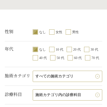
このようなお悩みのある方に、ぜひ
悸、息切れ
/
頭皮へ
続き
おすすめしたい施術です。
かぶれ）
/
体毛が濃
女性の薄毛治療 PR
種再生医療）
内出血（注射針が血
った場合）
続き
性別
なし
女性
男性
年代
なし
10 代
20 代
30 代
40 代
50 代
60 代
70 代
施術カテゴリ
診療科目