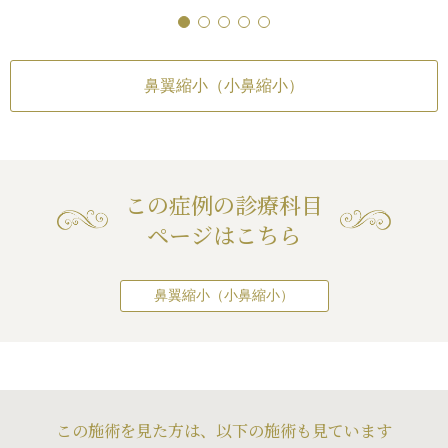
ので、軟骨間縫合
リーは不可）
/
仕上がりが完璧に自分
の途中にかけて約5
ングによる鼻先の固定
/
糸で縛って引き寄せ
の理想の形にならないことがある
皮下組織を切除し
かな左右差（完璧なシ
続きを見る
リスク・副作用
いません。 逆にこ
可）
/
仕上がりが完璧
手術後は自然な範
隆鼻術（シリコンプ
縮小）
骨間縫合を行ってし
形にならないことがあ
なり、全体的にバ
プロテーゼの輪郭が
鼻の穴が細長くなる
鼻翼縮小（小鼻縮小）
い場合と出にくい場
上の方が盛り上がっ
ました。
なる（サイズや形の
続き
すぎた場合）
/
仕上が
続きを見る
瘡
ら見てオウムの様な
ゼを入れた場合）
/
右差（完璧なシンメト
耳介軟骨移植（鼻先
ーズ、ポリビーク変
な左右差（完璧なシ
上がりが完璧に自分
軟骨の輪郭が浮き出
まいます。
可）
/
仕上がりが完
らないことがある
（無理をして大量に
続き
形にならないことが
先が細くなり、団子
合）
/
仕上がりのわ
鼻翼縮小（小鼻縮小
るのがわかります。
この症例の診療科目
璧なシンメトリーは
不自然な小鼻・鼻の
プルな鼻尖形成は極
が完璧に自分の理想
ページはこちら
（小鼻を切除しすぎ
続き
鼻の穴の中から行うとい
とがある
/
感染
りのわずかな左右差
ようにしています。
リーは不可）
/
仕上
た方がopen法（両側の
の理想の形にならな
鼻翼縮小（小鼻縮小）
鼻柱の真ん中まで切
を持ち上げて、直接
術する方法）と違っ
に傷をつけなくて済
れが少ないからで
この施術を見た方は、以下の施術も見ています