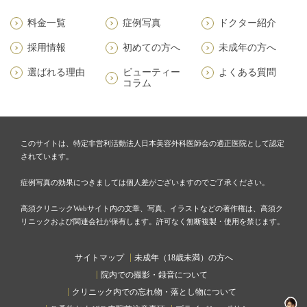
料金一覧
症例写真
ドクター紹介
採用情報
初めての方へ
未成年の方へ
選ばれる理由
ビューティー
よくある質問
コラム
このサイトは、特定非営利活動法人日本美容外科医師会の適正医院として認定
されています。
症例写真の効果につきましては個人差がございますのでご了承ください。
高須クリニックWebサイト内の文章、写真、イラストなどの著作権は、高須ク
リニックおよび関連会社が保有します。許可なく無断複製・使用を禁じます。
サイトマップ
未成年（18歳未満）の方へ
院内での撮影・録音について
クリニック内での忘れ物・落とし物について