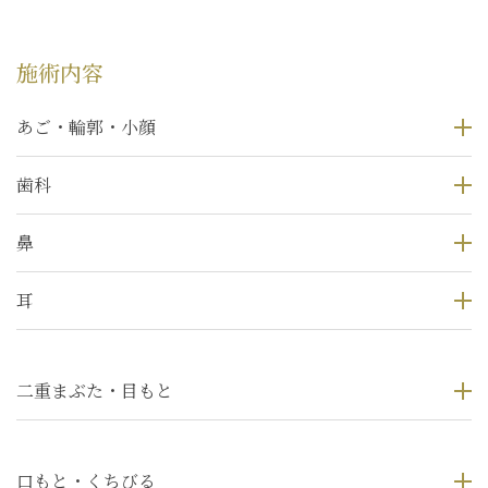
施術内容
あご・輪郭・小顔
歯科
鼻
耳
二重まぶた・目もと
口もと・くちびる