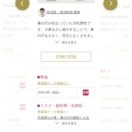
須幹弥 医師
担当医：高須幹
担当医：高須幹弥 医師
方で、小鼻が横に広が
20代女性の患者様
きく見えることと、
鼻の穴が目立っていた20代男性で
整えたいというご
子鼻であるのが悩み
す。小鼻を少し縮小することで、鼻
診察させていただ
続きを見る
の穴を小さく、目立たなくさせまし
部がやや低く、段
続き
、鼻翼縮小を行い、
た。鼻の穴が目立たなくなるだけ
っていました。
続きを見る
小鼻の外側の溝にか
で、顔全体がすっきりシャープな印
小鼻は横に広がっ
例の詳細
症例の
皮膚を切除して鼻の穴
象になりました。
がっていました。
症例の詳細
立たなくしました。
鼻柱が奥に引っ込
で丁寧に傷を縫合し
コンピュータシミ
料金
ように傷跡はほとん
いながらカウンセ
縮小・だんご鼻修正）
料金
隆鼻術（シリコンプ
し、小鼻の丸みを残
ろ、鼻シリコンプロ
鼻翼縮小（小鼻縮小）
たので、形態も自然
耳介軟骨移植+小鼻
全院
¥385,000（税込）
ます。
になりました。
¥385,000（税込）
全院
しては、close法で
シリコンプロテー
縮小）
耳介軟骨移植（鼻先
、鼻の穴の中から切
背の途中にかけて2.
リスク・副作用・合併症
全院
¥385,000（税込）
の原因になっている
プロテーゼを入れ
鼻翼縮小（小鼻縮小）
骨の一部と、その上
耳介軟骨移植は引
不自然な小鼻・鼻の穴が細長くなる
作用・合併症
鼻翼縮小（小鼻縮小
肪を切除しました。
を下方向に出すよ
（小鼻を切除しすぎた場合）
/
仕上が
続きを見る
縮小・だんご鼻・団子
骨は開いているタイ
縮小は鼻の穴の内
りのわずかな左右差（完璧なシンメト
¥385,000（税込）
鼻修正）