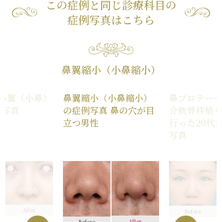
この症例と同じ診療科目の
症例写真はこちら
鼻翼縮小（小鼻縮小）
鼻翼（小鼻）
鼻翼縮小（小鼻縮小）
鼻プロテーゼ
例写真
の症例写真 鼻の穴が目
介軟骨移植+
立つ男性
行った20代
写真
After
Before
After
Before