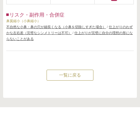
リスク・副作用・合併症
鼻翼縮小（小鼻縮小）
不自然な小鼻・鼻の穴が細長くなる（小鼻を切除しすぎた場合）
/
仕上がりのわず
かな左右差（完璧なシンメトリーは不可）
/
仕上がりが完璧に自分の理想の形にな
らないことがある
一覧に戻る