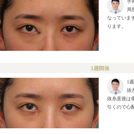
手
局
なっていま
ります。
1週間後
1
抜
抜糸直後は
引くので心