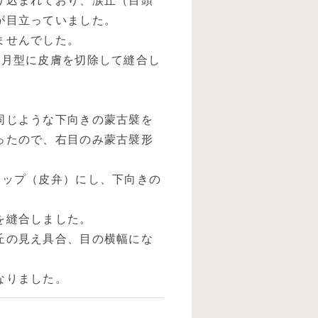
り込まれており、涙丘（目頭
が目立っていました。
ませんでした。
日月型に皮膚を切除して縫合し
。
同じような下向きの蒙古襞を
ったので、右目のみ蒙古襞形
ラップ（皮弁）にし、下向きの
を縫合しました。
丘の見え具合、目の横幅にな
なりました。