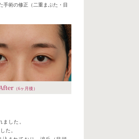
けた手術の修正（二重まぶた・目
After
（6ヶ月後）
れました。
でした。