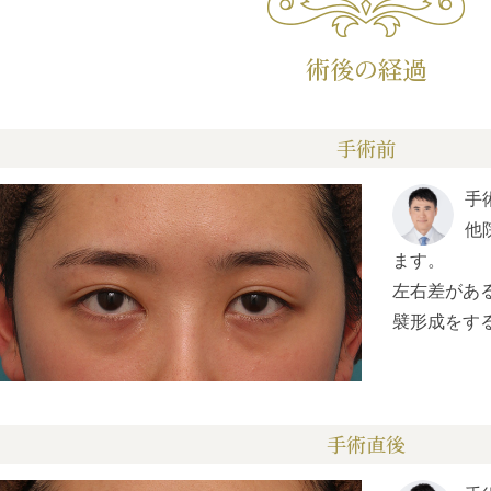
術後の経過
手術前
手
他
ます。
左右差があ
襞形成をす
手術直後