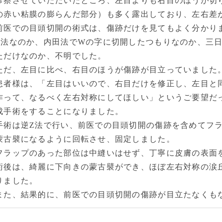
診察させていただいたところ、左目よりも右目のほうが切
の赤い粘膜の膨らんだ部分）も多く露出しており、左右差
前医での目頭切開の術式は、傷跡だけを見てもよく分かり
Z法なのか、内田法でWの字に切開したつもりなのか、三
ただけなのか、不明でした。
ただ、左目に比べ、右目のほうが傷跡が目立っていました
患者様は、「左目はいいので、右目だけを修正し、左目と
作って、なるべく左右対称にしてほしい」というご要望だ
成手術をすることになりました。
手術は逆Z法で行い、前医での目頭切開の傷跡を含めてフ
蒙古襞になるように回転させ、固定しました。
フラップのあった部位は中縫いはせず、丁寧に皮膚の表面
術後は、綺麗に下向きの蒙古襞ができ、ほぼ左右対称の涙
りました。
また、結果的に、前医での目頭切開の傷跡が目立たなくも