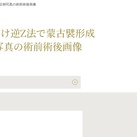
症例写真の術前術後画像
け逆Z法で蒙古襞形成
写真の術前術後画像