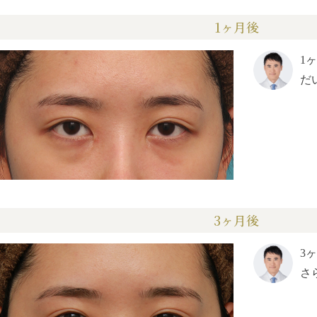
1ヶ月後
1
だ
3ヶ月後
3
さ