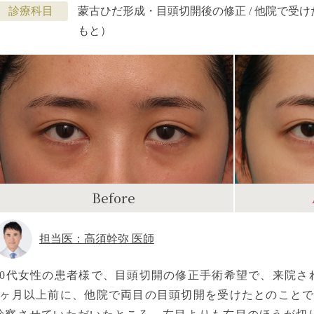
診療科目
蒙古ひだ形成・目頭切開後の修正 / 他院で受
もと）
Before
担当医：高須幹弥 医師
20代女性の患者様で、目頭切開の修正手術希望で、来院さ
6ヶ月以上前に、他院で両目の目頭切開を受けたとのこと