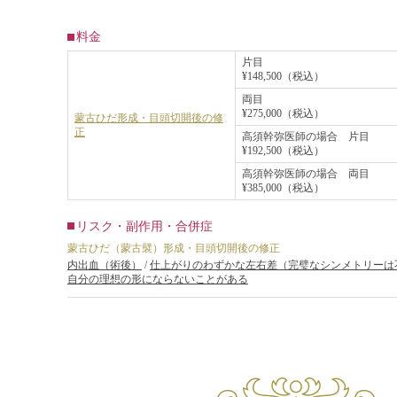
料金
片目
¥148,500（税込）
両目
¥275,000（税込）
蒙古ひだ形成・目頭切開後の修
正
高須幹弥医師の場合 片目
¥192,500（税込）
高須幹弥医師の場合 両目
¥385,000（税込）
リスク・副作用・合併症
蒙古ひだ（蒙古襞）形成・目頭切開後の修正
内出血（術後）
/
仕上がりのわずかな左右差（完璧なシンメトリーは
自分の理想の形にならないことがある