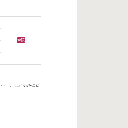
全院
不可）
/
仕上がりが完璧に