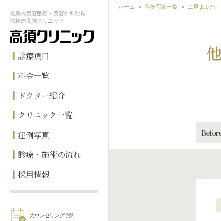
ホーム
症例写真一覧
二重まぶた・
最新の
美容整形・美容外科なら
信頼の
高須クリニック
診療項目
料金一覧
ドクター紹介
クリニック一覧
Before
症例写真
診療・施術の流れ
採用情報
カウンセリング予約