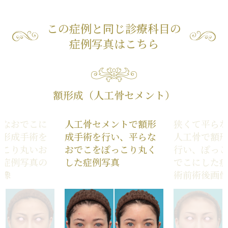
この症例と同じ診療科目の
症例写真はこちら
額形成（人工骨セメント）
らなおでこに
人工骨セメントで額形
狭くて平ら
額形成手術を
成手術を行い、平らな
人工骨で額
っこり丸いお
おでこをぽっこり丸く
行い、ぽっ
た症例写真の
した症例写真
でこにした
画像
術前術後画