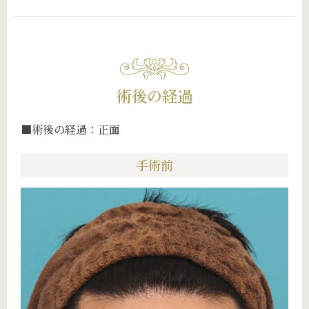
術後の経過
■術後の経過：正面
手術前