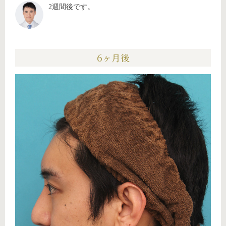
2週間後です。
6ヶ月後