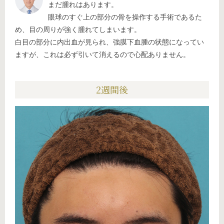
まだ腫れはあります。
眼球のすぐ上の部分の骨を操作する手術であるた
め、目の周りが強く腫れてしまいます。
白目の部分に内出血が見られ、強膜下血腫の状態になってい
ますが、これは必ず引いて消えるので心配ありません。
2週間後