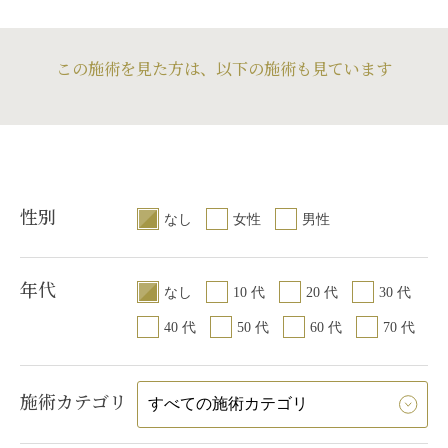
この施術を見た方は、以下の施術も見ています
性別
なし
女性
男性
年代
なし
10 代
20 代
30 代
40 代
50 代
60 代
70 代
施術カテゴリ