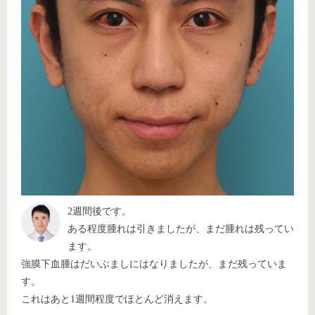
2週間後です。
ある程度腫れは引きましたが、まだ腫れは残ってい
ます。
強膜下血腫はだいぶましにはなりましたが、まだ残っていま
す。
これはあと1週間程度でほとんど消えます。