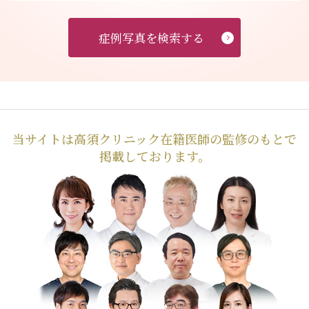
症例写真を検索する
当サイトは高須クリニック在籍医師の監修のもとで
掲載しております。