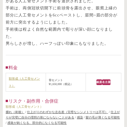
がある人工骨セメント手術を選択されました。
手術は、両側冠状切開下に前頭骨を露出させ、眼窩上縁の
部分に人工骨セメントを6ccペーストし、眉間~眉の部分が
前方に突出するようにしました。
手術後は程よく自然な範囲内で彫りが深い顔になりまし
た。
男らしさが増し、ハーフっぽい印象にもなりました。
料金
額形成（人工骨セメン
骨セメント
銀座
名古屋
¥1,650,000（税込）
ト）
リスク・副作用・合併症
額形成（人工骨セメント）
腫れ（術後）
/
仕上がりのわずかな左右差（完璧なシンメトリーは不可）
/
仕上が
りが完璧に自分の理想の形にならないことがある
/
感染
/
髪の毛が薄くなる可能性
/
感覚が鈍くなる、部分的になくなる可能性