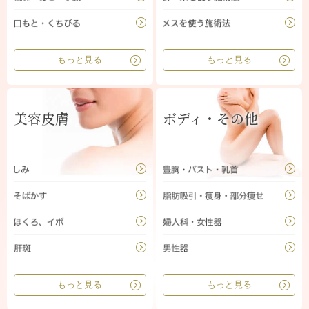
もっと見る
もっと見る
美容皮膚
ボディ・その他
もっと見る
もっと見る