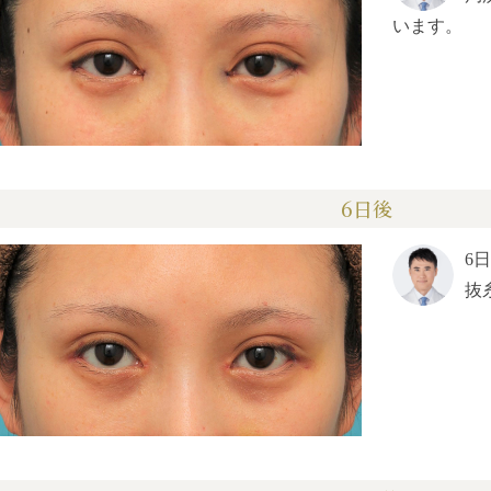
います。
6日後
6
抜