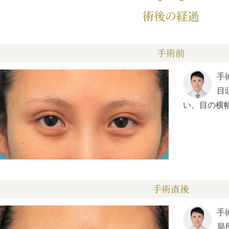
術後の経過
手術前
手
目
い、目の横
手術直後
手
局