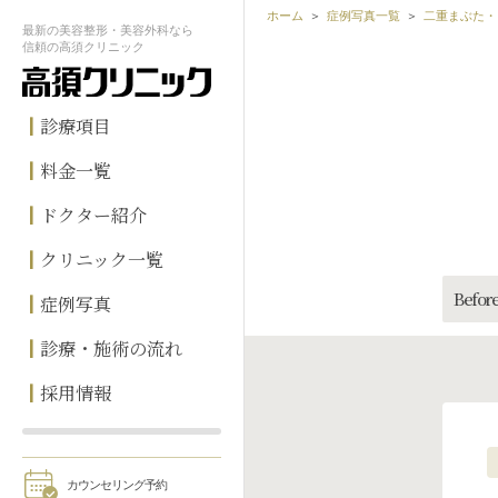
ホーム
症例写真一覧
二重まぶた・
最新の
美容整形・美容外科なら
信頼の
高須クリニック
診療項目
料金一覧
ドクター紹介
クリニック一覧
Before
症例写真
診療・施術の流れ
採用情報
カウンセリング予約