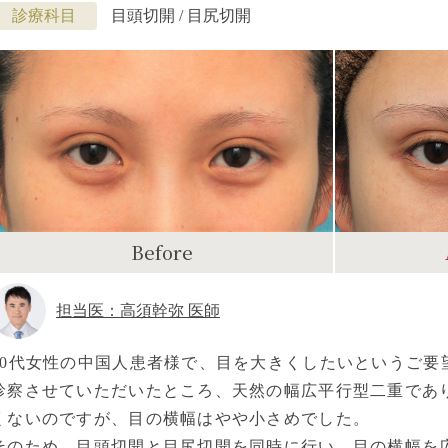
診療科目
目頭切開 / 目尻切開
Before
担当医：高須幹弥 医師
20代女性の中国人患者様で、目を大きくしたいというご要
診察させていただいたところ、天然の幅広平行型二重であ
くないのですが、目の横幅はやや小さめでした。
そのため、目頭切開と目尻切開を同時に行い、目の横幅を