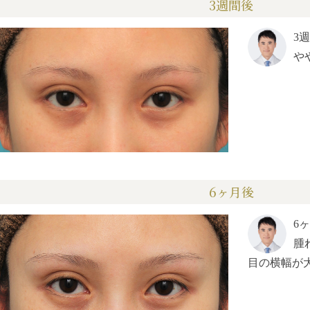
3週間後
3
や
6ヶ月後
6
腫
目の横幅が