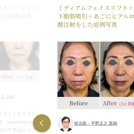
フト＋フェイス
ミディアムフェイスリフト
引の症例写真
下脂肪吸引＋あごにヒアル
酸注射をした症例写真
After
（3ヶ月後）
之 医師
Before
After
（1ヶ月
ニフェイスリフト
er mini face
担当医：平野正之 医師
に顔の下半分のリフ