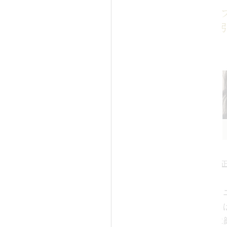
吸引（頬、あご下）の症例
ミニフェイスリ
れと二重あごのため年齢よ
ラインの脂肪吸
かなり老けて見えた30代女
Before
Before
After
担当医：平野正
担当医：高須幹弥 医師
高須クリニックのミ
と二重あごのため、年齢よりも
（頬のたるみ取り）は、low
老けて見える方でした。フェイ
liftとも呼ばれ、主
ンがすっきりし、小顔効果や皮