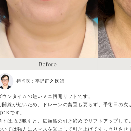
Before
担当医：平野正之 医師
ダウンタイムの短いミニ切開リフトです。
切開線が短いため、ドレーンの留置も要らず、手術日の次
ばOKです。
顎下は脂肪吸引と、広頚筋の引き締めでリフトアップして
ついては強力にスマスを挙上して引き上げてすっきりさせ