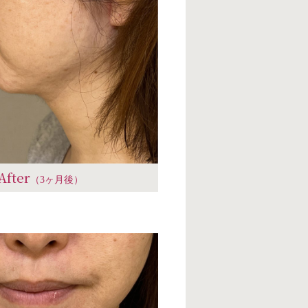
After
（3ヶ月後）