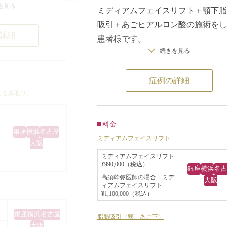
を見る
、頬のたるみを改
ミディアムフェイスリフト＋顎下脂
吸引＋あごヒアルロン酸の施術をし
詳細
髪の毛が生えてい
患者様です。
にかけて皮膚を切
続きを見る
切開線はこめかみのまわりから、耳
（スマス）という筋
前を通って耳の後ろの毛の生え際で
定し、余分な皮膚
症例の詳細
す。
。
たるみ取り）
フェイスリフトで改善するのは主に
というのももちろ
ョウルと呼ばれる口もとのたるみで
に回り込む傷を作
す。
料金
銀座
横浜
名古屋
メリットもありま
術前は口元のたるみが目立ちます。
ミディアムフェイスリフト
大阪
術後1ヶ月ではジョウルが改善して
ミディアムフェイスリフト
は、耳の前の傷と
¥990,000（税込）
す。顎下のたるみに関しては脂肪吸
銀座
横浜
名古
いになおります
高須幹弥医師の場合 ミデ
がよく効いています。
大阪
ィアムフェイスリフト
やや目立ちやすい
¥1,100,000（税込）
術前と術後1ヶ月を比較するとフェ
ラインが改善しています。
銀座
横浜
名古屋
脂肪吸引（頬、あご下）
トだけで改善でき
大阪