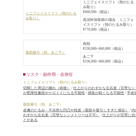
ミニフェイスリフト（頬のたる
み取り）
¥660,000（税込）
ミニフェイスリフト（頬のたる
み取り）
高須幹弥医師の場合 ミニフェ
イスリフト（頬のたるみ取り）
¥770,000（税込）
両頬
¥330,000~660,000（税込）
脂肪吸引（頬、あご下）
あご下
¥330,000~660,000（税込）
リスク・副作用・合併症
ミニフェイスリフト（頬のたるみ取り）
切開した周辺の腫れ（術後）
/
仕上がりのわずかな左右差（完璧なシ
が肥厚性瘢痕やケロイドになる可能性
/
感覚が鈍くなる可能性
/
手術
脂肪吸引（頬、あご下）
皮膚のたるみ・不自然な凹凸や段差（脂肪を吸引しすぎた場合）
/
内
わずかな左右差（完璧なシンメトリーは不可）
/
仕上がりが完璧に自
とがある