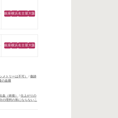
銀座
横浜
名古屋
大阪
銀座
横浜
名古屋
大阪
ンメトリーは不可）
/
傷跡
後の血腫
出血（術後）
/
仕上がりの
分の理想の形にならないこ