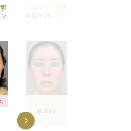
＋顎
ミニフェイスリフトと顎下脂肪
ロン
吸引を同時に行った症例写真
After
後）
（メイクあ
Before
り）
ミ
（1ヶ月後）
さ