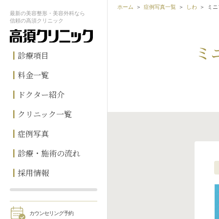
ホーム
症例写真一覧
しわ
ミニ
最新の
美容整形・美容外科なら
信頼の
高須クリニック
ミ
診療項目
料金一覧
ドクター紹介
クリニック一覧
症例写真
診療・施術の流れ
採用情報
カウンセリング予約