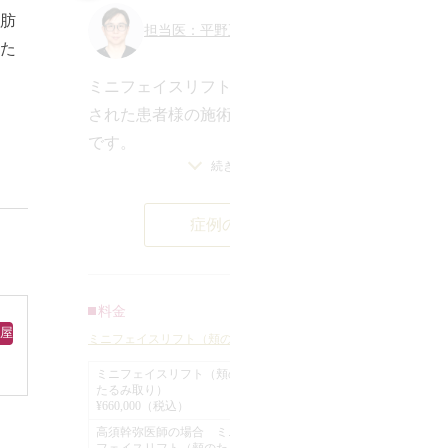
を
肪
担当医：平野正之 医師
た
若
ミニフェイスリフトと顎下脂肪吸引を
と
の
された患者様の施術前と1ヶ月後の経過
メ
です。
で
続きを見る
切開リフトは正面効果がわかりづらい
耳
ジ
と思われている方も多いと思います
ガ
ミ
症例の詳細
が、実際には印象が変わることがあり
引
ます。
ン
3ヶ月くらいかけてもう少し引き締まり
¥
いま
ます。
料金
首
引
屋
キズは半年かけてキレイになります。
ミニフェイスリフト（頬のたるみ取り）
イ
¥
ダウンタイムは1～2週間。
ミニフェイスリフト（頬の
き
イス
たるみ取り）
気になる傷跡は、綺麗になるまではお
脂
¥660,000（税込）
ダ
銀座
横浜
名古屋
化粧と髪で隠すことができます。
高須幹弥医師の場合 ミニ
ダ
大阪
フェイスリフト（頬のたる