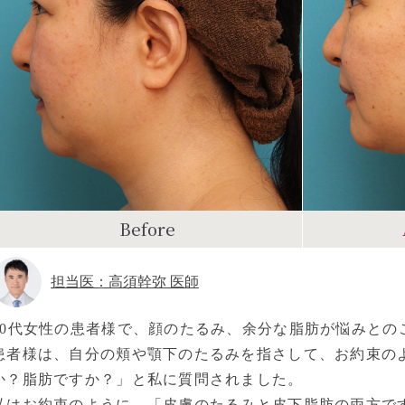
Before
担当医：高須幹弥 医師
40代女性の患者様で、顔のたるみ、余分な脂肪が悩みとの
患者様は、自分の頬や顎下のたるみを指さして、お約束の
か？脂肪ですか？」と私に質問されました。
私はお約束のように、「皮膚のたるみと皮下脂肪の両方で