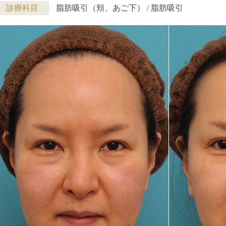
診療科目
脂肪吸引（頬、あご下） / 脂肪吸引