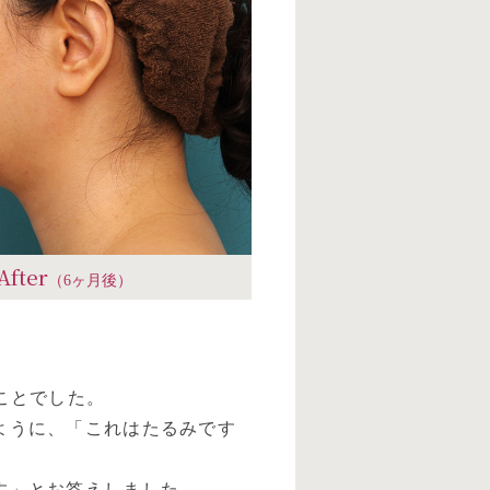
After
（6ヶ月後）
ことでした。
ように、「これはたるみです
す」とお答えしました。