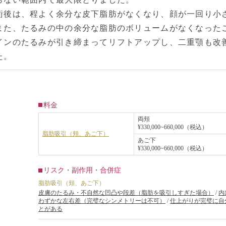
術後は、程よく余分な皮下脂肪がなくなり、顔が一回り小
また、たるみの中の余分な脂肪のボリュームがなくなった
インのたるみが引き締まってリフトアップし、二重顎も改
た。
料金
両頬
¥330,000~660,000（税込）
脂肪吸引（頬、あご下）
あご下
¥330,000~660,000（税込）
リスク・副作用・合併症
脂肪吸引（頬、あご下）
皮膚のたるみ・不自然な凹凸や段差（脂肪を吸引しすぎた場合）
/
内
わずかな左右差（完璧なシンメトリーは不可）
/
仕上がりが完璧に自
とがある