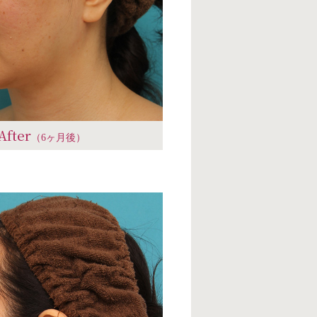
After
（6ヶ月後）