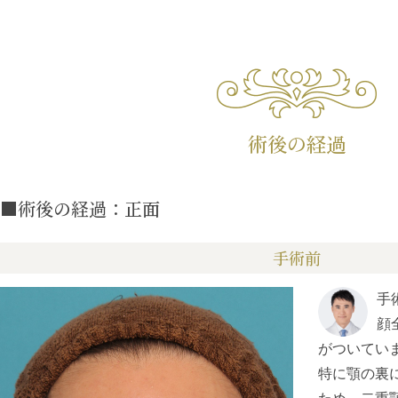
術後の経過
■術後の経過：正面
手術前
手
顔
がついてい
特に顎の裏