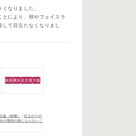
さくなりました。
ことにより、頬やフェイスラ
善して目立たなくなりまし
銀座
横浜
名古屋
大阪
出血（術後）
/
仕上がりの
分の理想の形にならないこ