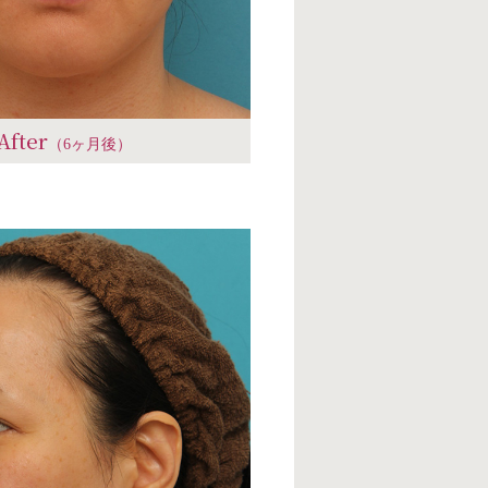
After
（6ヶ月後）