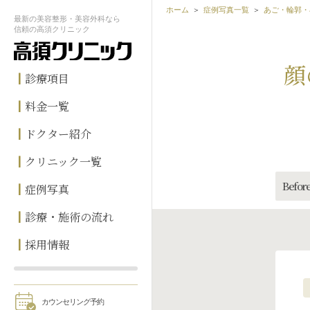
ホーム
症例写真一覧
あご・輪郭・
最新の
美容整形・美容外科なら
信頼の
高須クリニック
顔
診療項目
料金一覧
ドクター紹介
クリニック一覧
Before
症例写真
診療・施術の流れ
採用情報
カウンセリング予約