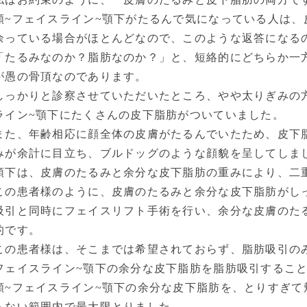
頬~フェイスライン~顎下がたるんで気になっている人は、
余っている場合がほとんどなので、このような返答になる
「たるみなのか？脂肪なのか？」と、短絡的にどちらか一
が愚の骨頂なのであります。
しっかりと診察させていただいたところ、やや太りぎみの
ライン~顎下にたくさんの皮下脂肪がついていました。
また、年齢相応に顔全体の皮膚がたるんでいたため、皮下
みが余計に目立ち、ブルドッグのような顔貌を呈してしま
顎下は、皮膚のたるみと余分な皮下脂肪の重みにより、二
この患者様のように、皮膚のたるみと余分な皮下脂肪がし
吸引と同時にフェイスリフト手術を行い、余分な皮膚のた
的です。
この患者様は、そこまでは希望されておらず、脂肪吸引の
フェイスライン~顎下の余分な皮下脂肪を脂肪吸引するこ
頬~フェイスライン~顎下の余分な皮下脂肪を、とりすぎて
らない範囲内で最大限とりました。