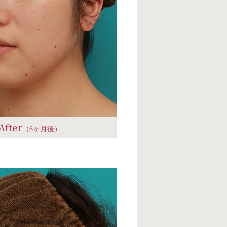
After
（6ヶ月後）