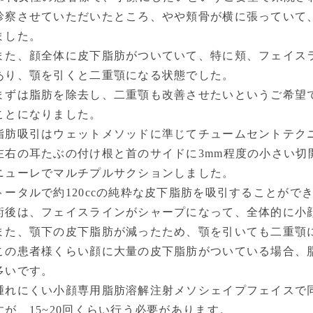
診察させていただいたところ、やや頬骨が横に張っていて
ました。
また、顔全体に皮下脂肪がついていて、特に頬、フェイス
あり、顎を引くと二重顎になる状態でした。
まずは脂肪を除去し、二重顎も改善させたいというご希望
ことになりました。
脂肪吸引はウェットメソッドに準じてチュームセントテク
左右の耳たぶの付け根と首のサイドに3mm程度の小さい切開
ニューレでマルチプルサクションしました。
トータルで約120ccの純粋な皮下脂肪を吸引することがで
術後は、フェイスラインがシャープになって、全体的に小
また、顎下の皮下脂肪が減ったため、顎を引いても二重顎
この患者様くらい顔に大量の皮下脂肪がついている場合、
多いです。
腫れにくい小顔専用脂肪溶解注射メソシェイプフェイスで
すが、15~20回くらい行う必要があります。