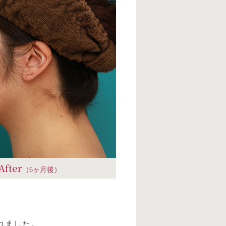
After
（6ヶ月後）
れました。