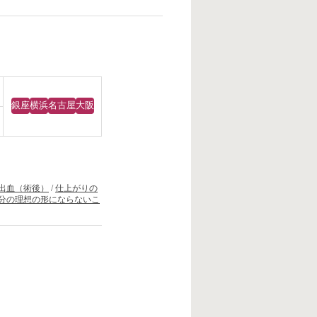
銀座
横浜
名古屋
大阪
出血（術後）
/
仕上がりの
分の理想の形にならないこ