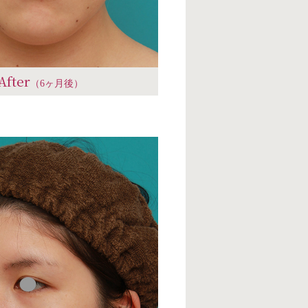
After
（6ヶ月後）