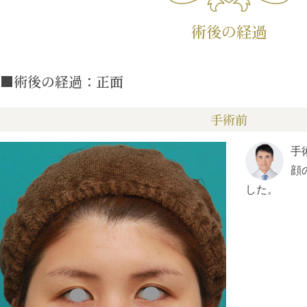
術後の経過
■術後の経過：正面
手術前
手
顔
した。