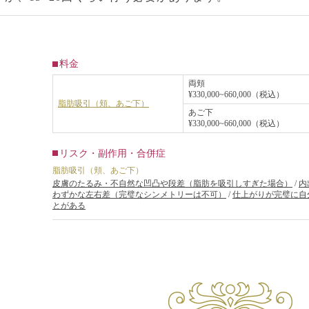
料金
両頬
¥330,000~660,000（税込）
脂肪吸引（頬、あご下）
あご下
¥330,000~660,000（税込）
リスク・副作用・合併症
脂肪吸引（頬、あご下）
皮膚のたるみ・不自然な凹凸や段差（脂肪を吸引しすぎた場合）
/
内
わずかな左右差（完璧なシンメトリーは不可）
/
仕上がりが完璧に自
とがある