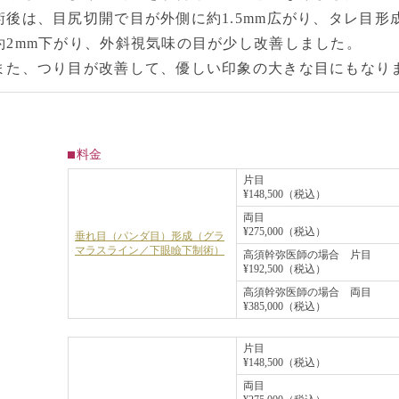
術後は、目尻切開で目が外側に約1.5mm広がり、タレ目
約2mm下がり、外斜視気味の目が少し改善しました。
また、つり目が改善して、優しい印象の大きな目にもなり
料金
片目
¥148,500（税込）
両目
¥275,000（税込）
垂れ目（パンダ目）形成（グラ
マラスライン／下眼瞼下制術）
高須幹弥医師の場合 片目
¥192,500（税込）
高須幹弥医師の場合 両目
¥385,000（税込）
片目
¥148,500（税込）
両目