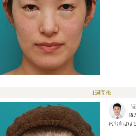
1週間後
1
抜
内出血はほ