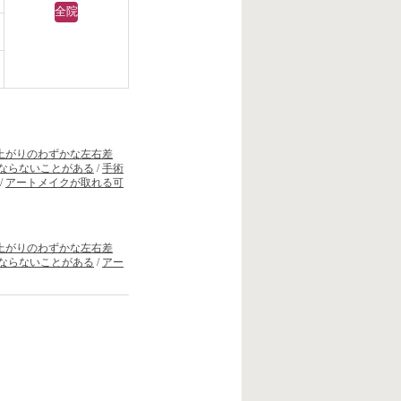
全院
）
上がりのわずかな左右差
ならないことがある
/
手術
/
アートメイクが取れる可
上がりのわずかな左右差
ならないことがある
/
アー