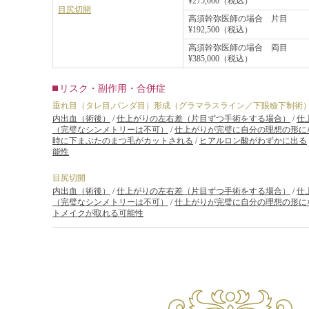
¥275,000（税込）
目尻切開
高須幹弥医師の場合 片目
¥192,500（税込）
高須幹弥医師の場合 両目
¥385,000（税込）
リスク・副作用・合併症
垂れ目（タレ目,パンダ目）形成（グラマラスライン／下眼瞼下制術
内出血（術後）
/
仕上がりの左右差（片目ずつ手術をする場合）
/
仕
（完璧なシンメトリーは不可）
/
仕上がりが完璧に自分の理想の形に
時に下まぶたのまつ毛がカットされる
/
ヒアルロン酸がわずかに出る
能性
目尻切開
内出血（術後）
/
仕上がりの左右差（片目ずつ手術をする場合）
/
仕
（完璧なシンメトリーは不可）
/
仕上がりが完璧に自分の理想の形に
トメイクが取れる可能性