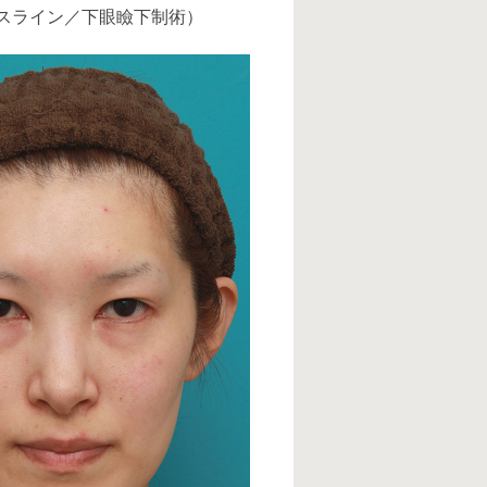
ラスライン／下眼瞼下制術）