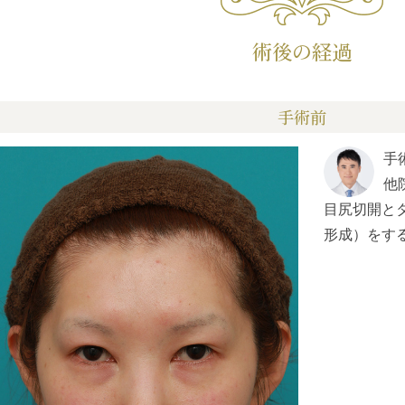
術後の経過
手術前
手
他
目尻切開と
形成）をす