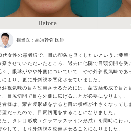
Before
担当医：高須幹弥 医師
30代女性の患者様で、目の印象を良くしたいというご要望
診察させていただいたところ、過去に他院で目頭切開を受
元々、眼球がやや外側についていて、やや外斜視気味であ
とにより、更に外斜視を悪化させていました。
外斜視気味の目を改善させるためには、蒙古襞形成で目と
と、目尻切開で目を外側に広げることが必要になります。
患者様は、蒙古襞形成をすると目の横幅が小さくなってし
要望だったので、目尻切開をすることになりました。
また、タレ目形成（グラマラスライン形成）を同時に行い
増やして、より外斜視を改善させることになりました。