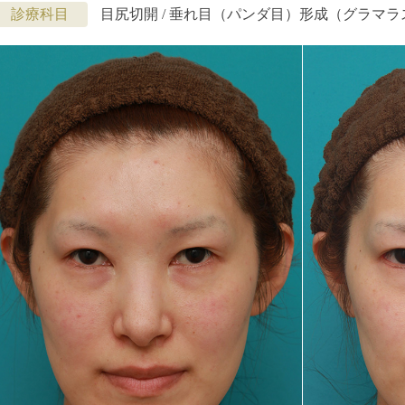
診療科目
目尻切開 / 垂れ目（パンダ目）形成（グラマ