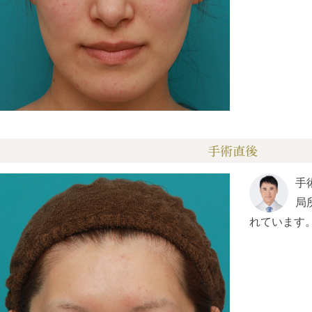
手術直後
手
局
れています