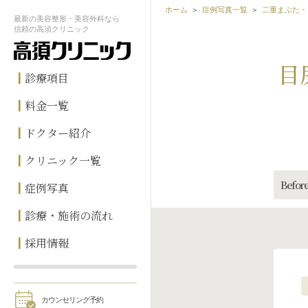
ホーム
症例写真一覧
二重まぶた・
最新の
美容整形・美容外科なら
信頼の
高須クリニック
目
診療項目
料金一覧
ドクター紹介
クリニック一覧
Before
症例写真
診療・施術の流れ
採用情報
カウンセリング予約