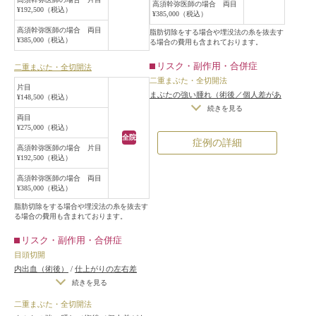
高須幹弥医師の場合 両目
¥192,500（税込）
目頭切開が程よく斜め下方向に尖る
¥385,000（税込）
ように2mm弱ずつ内側に広げまし
高須幹弥医師の場合 両目
脂肪切除をする場合や埋没法の糸を抜去す
¥385,000（税込）
た。
る場合の費用も含まれております。
手術後は自然な末広型の二重にな
リスク・副作用・合併症
二重まぶた・全切開法
り、目と目が離れているのも改善
二重まぶた・全切開法
し、バランスの良い目元になりまし
片目
まぶたの強い腫れ（術後／個人差があ
¥148,500（税込）
た。
ります）
/
内出血（術後）
/
仕上がり
続きを見る
両目
の左右差（片目ずつ手術をする場合）
¥275,000（税込）
/
不自然な二重（無理に二重の幅を広
全院
症例の詳細
高須幹弥医師の場合 片目
げた場合）
/
仕上がりのわずかな左右
¥192,500（税込）
差（完璧なシンメトリーは不可）
/
仕
上がりが完璧に自分の理想の形になら
高須幹弥医師の場合 両目
¥385,000（税込）
ないことがある
/
二重のラインの癒着
がとれる可能性
/
手術後の血腫
脂肪切除をする場合や埋没法の糸を抜去す
る場合の費用も含まれております。
リスク・副作用・合併症
目頭切開
内出血（術後）
/
仕上がりの左右差
（片目ずつ手術をする場合）
/
仕上が
続きを見る
りのわずかな左右差（完璧なシンメト
二重まぶた・全切開法
リーは不可）
/
仕上がりが完璧に自分