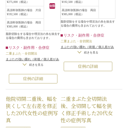
¥275,000（税込）
¥192,500（税込）
した。
りました。
全院
自然な二重を作ったことにより、ま
その際、必要最小限の余分な脂肪を
高須幹弥医師の場合 片目
高須幹弥医師の場合 両目
¥192,500（税込）
¥385,000（税込）
つ毛の生え際が見えるようになっ
切除しました。
て、黒目の露出も増え、華やかな印
手術後は自然な二重まぶたになり、
脂肪切除をする場合や埋没法の糸を抜去す
高須幹弥医師の場合 両目
る場合の費用も含まれております。
¥385,000（税込）
象の目になりました。
黒目が見える面積も大きくなりまし
た。
脂肪切除をする場合や埋没法の糸を抜去す
リスク・副作用・合併症
る場合の費用も含まれております。
二重まぶた・全切開法
まぶたの強い腫れ（術後／個人差があ
リスク・副作用・合併症
ります）
/
内出血（術後）
/
仕上がり
続きを見る
二重まぶた・全切開法
の左右差（片目ずつ手術をする場合）
まぶたの強い腫れ（術後／個人差があ
/
不自然な二重（無理に二重の幅を広
ります）
/
内出血（術後）
/
仕上がり
続きを見る
症例の詳細
げた場合）
/
仕上がりのわずかな左右
の左右差（片目ずつ手術をする場合）
差（完璧なシンメトリーは不可）
/
仕
/
不自然な二重（無理に二重の幅を広
症例の詳細
上がりが完璧に自分の理想の形になら
げた場合）
/
仕上がりのわずかな左右
ないことがある
/
二重のラインの癒着
差（完璧なシンメトリーは不可）
/
仕
がとれる可能性
/
手術後の血腫
上がりが完璧に自分の理想の形になら
他院切開二重後、幅を
二重まぶた全切開法
ないことがある
/
二重のラインの癒着
がとれる可能性
/
手術後の血腫
狭くして左右差を修正
後、全切開して幅を狭
した20代女性の症例写
く修正手術した20代女
真
性の症例写真