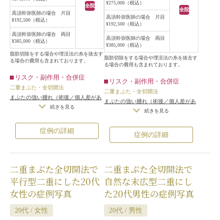
が広すぎない末広型二重を作ること
¥275,000（税込）
適量切除しました。
全院
全院
になりました。
高須幹弥医師の場合 片目
術後は自然な末広型二重になり、離
高須幹弥医師の場合 片目
¥192,500（税込）
蒙古襞が平均的に張っているので、
¥192,500（税込）
れていた眉と目の距離も縮まりまし
二重のラインが蒙古襞の中に入るよ
高須幹弥医師の場合 両目
た。
高須幹弥医師の場合 両目
¥385,000（税込）
うにまぶたの皮膚を切開し、皮膚の
¥385,000（税込）
また、自然な二重のラインができた
切除は行いませんでした。
脂肪切除をする場合や埋没法の糸を抜去す
ことによってまぶたの皮膚の被さり
脂肪切除をする場合や埋没法の糸を抜去す
る場合の費用も含まれております。
目が窪まない程度に眼窩内脂肪を切
る場合の費用も含まれております。
が上がり、黒目の露出面積が増え、
除し、ROOFは切除しませんでし
リスク・副作用・合併症
華やかな印象になりました。
リスク・副作用・合併症
た。
二重まぶた・全切開法
二重まぶた・全切開法
術後は幅が広すぎない自然な末広型
まぶたの強い腫れ（術後／個人差があ
まぶたの強い腫れ（術後／個人差があ
二重になり、被さっていた皮膚が上
ります）
/
内出血（術後）
/
仕上がり
続きを見る
ります）
/
内出血（術後）
/
仕上がり
続きを見る
がって目が開きやすくなりました。
の左右差（片目ずつ手術をする場合）
の左右差（片目ずつ手術をする場合）
また、開いていた目と眉の距離が近
/
不自然な二重（無理に二重の幅を広
/
不自然な二重（無理に二重の幅を広
症例の詳細
症例の詳細
げた場合）
/
仕上がりのわずかな左右
くなりました。
げた場合）
/
仕上がりのわずかな左右
差（完璧なシンメトリーは不可）
/
仕
二重まぶたの手術をする場合、その
差（完璧なシンメトリーは不可）
/
仕
上がりが完璧に自分の理想の形になら
人の目の状態により、一番自然で似
上がりが完璧に自分の理想の形になら
ないことがある
/
二重のラインの癒着
二重まぶた全切開法で
二重まぶた全切開法で
合う二重のラインというのがありま
ないことがある
/
二重のラインの癒着
がとれる可能性
/
手術後の血腫
がとれる可能性
/
手術後の血腫
す。
平行型二重にした20代
自然な末広型二重にし
この患者様は、平均的に蒙古襞が張
女性の症例写真
た20代男性の症例写真
っており、平均的にまぶたの皮膚の
厚みがあるため、幅が広すぎない末
20代 / 女性
20代 / 男性
広型二重が一番自然で似合っていま