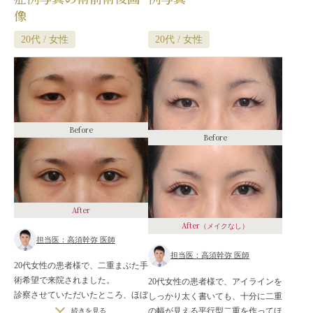
像
20代 / 女性
20代 / 女性
Before
Before
After
After
（メイクなし）
担当医：高須幹弥 医師
担当医：高須幹弥 医師
20代女性の患者様で、二重まぶた手
術希望で来院されました。
20代女性の患者様で、アイラインを
診察させていただいたところ、ほぼ
しっかり太く書いても、十分に二重
完全な一重まぶたで、二重のライン
の幅が見える平行型二重を作ってほ
続きを見る