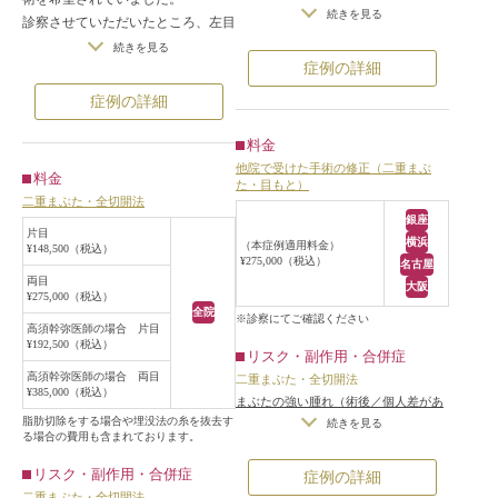
患者様のご要望は、幅の狭い二重で
続きを見る
診察させていただいたところ、左目
完成していまい、自分の理想はもっ
は綺麗な天然の二重まぶただったの
続きを見る
と幅の広い二重なので、手術で幅を
症例の詳細
ですが、右目は奥二重の状態で、明
広げてほしいというご要望でした。
らかな左右差がありました。
症例の詳細
診察させていただいたところ、目を
患者様のご希望は、右目を切開法で
閉じた状態でまつ毛の生え際から約
二重にし、半永久的にとれない左右
料金
6mmの位置に切開線があり、自然な
対称の二重にしたいということでし
他院で受けた手術の修正（二重まぶ
末広型の二重のラインが作成されて
料金
た・目もと）
たので、右目の二重まぶた全切開法
いました。
二重まぶた・全切開法
を行うことになりました。
銀座
手術は、二重まぶた全切開法に準じ
なるべく左右対称になるように、左
片目
横浜
て、幅を広げるため、前回の切開線
（本症例適用料金）
¥148,500（税込）
目のラインに合わせてデザインし、
¥275,000（税込）
名古屋
の約2mm上で切開し、新たに幅の広
切開しました。
両目
大阪
い二重を作成することになりまし
¥275,000（税込）
特別余分な脂肪はなかったので、脂
全院
た。
※診察にてご確認ください
肪の除去はしませんでした。
高須幹弥医師の場合 片目
その結果、二重のラインが蒙古襞を
¥192,500（税込）
手術後はほぼ左右対称の自然な二重
リスク・副作用・合併症
乗り越えて、平行型の二重になりま
になりました。
高須幹弥医師の場合 両目
二重まぶた・全切開法
した。
¥385,000（税込）
まぶたの強い腫れ（術後／個人差があ
手術前に比べ、目を開けた状態で十
脂肪切除をする場合や埋没法の糸を抜去す
ります）
/
内出血（術後）
/
仕上がり
続きを見る
分に幅が見える二重になりまし
る場合の費用も含まれております。
の左右差（片目ずつ手術をする場合）
た。
/
不自然な二重（無理に二重の幅を広
リスク・副作用・合併症
症例の詳細
げた場合）
/
仕上がりのわずかな左右
二重まぶた・全切開法