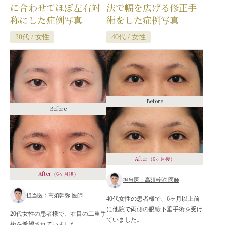
に合わせてほぼ左右対
法で幅を広げる修正手
称にした症例写真
術をした症例写真
20代 / 女性
40代 / 女性
Before
Before
After
（6ヶ月後）
After
（6ヶ月後）
担当医：高須幹弥 医師
担当医：高須幹弥 医師
40代女性の患者様で、6ヶ月以上前
に他院で両側の眼瞼下垂手術を受け
20代女性の患者様で、右目の二重手
ていました。
術を希望されていました。