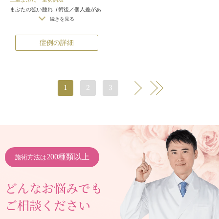
差（完璧なシンメトリーは不可）
/
仕
まぶたの強い腫れ（術後／個人差があ
上がりが完璧に自分の理想の形になら
ります）
/
内出血（術後）
/
仕上がり
続きを見る
ないことがある
/
二重のラインの癒着
の左右差（片目ずつ手術をする場合）
がとれる可能性
/
手術後の血腫
/
不自然な二重（無理に二重の幅を広
症例の詳細
げた場合）
/
仕上がりのわずかな左右
差（完璧なシンメトリーは不可）
/
仕
上がりが完璧に自分の理想の形になら
ないことがある
/
二重のラインの癒着
がとれる可能性
/
手術後の血腫
1
2
3
>>
>
200種類以上
施術方法は
どんなお悩みでも
ご相談ください