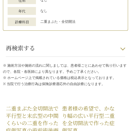
性別
なし
年代
なし
診療科目
二重まぶた・全切開法
再検索する
※ 施術方法や施術の流れに関しましては、患者様ごとにあわせて執り行います
ので、各院・各医師により異なります。予めご了承ください。
※ ホームページ上で掲載されている価格は税込表示となっております。
※ 当院で行う治療行為は保険診療適応外の自由診療になります。
二重まぶた全切開法で
患者様の希望で、かな
平行型と末広型の中間
り幅の広い平行型二重
くらいの二重を作った
を全切開法で作った症
症例写真の術前術後画
例写真