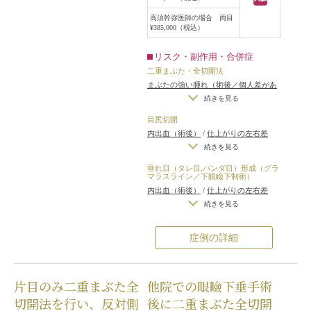
高須幹弥医師の場合 両目
¥385,000（税込）
リスク・副作用・合併症
二重まぶた・全切開法
まぶたの強い腫れ（術後／個人差があ
ります）
/
内出血（術後）
/
仕上がり
続きを見る
の左右差（片目ずつ手術をする場合）
目尻切開
/
不自然な二重（無理に二重の幅を広
内出血（術後）
/
仕上がりの左右差
げた場合）
/
仕上がりのわずかな左右
（片目ずつ手術をする場合）
/
仕上が
続きを見る
差（完璧なシンメトリーは不可）
/
仕
りのわずかな左右差（完璧なシンメト
上がりが完璧に自分の理想の形になら
垂れ目（タレ目,パンダ目）形成（グラ
リーは不可）
/
仕上がりが完璧に自分
マラスライン／下眼瞼下制術）
ないことがある
/
二重のラインの癒着
の理想の形にならないことがある
/
ア
内出血（術後）
/
仕上がりの左右差
がとれる可能性
/
手術後の血腫
ートメイクが取れる可能性
（片目ずつ手術をする場合）
/
仕上が
続きを見る
りのわずかな左右差（完璧なシンメト
リーは不可）
/
仕上がりが完璧に自分
症例の詳細
の理想の形にならないことがある
/
手
術時に下まぶたのまつ毛がカットされ
る
/
ヒアルロン酸がわずかに出る
/
ア
片目のみ二重まぶた全
他院での眼瞼下垂手術
ートメイクが取れる可能性
切開法を行い、反対側
後に二重まぶた全切開