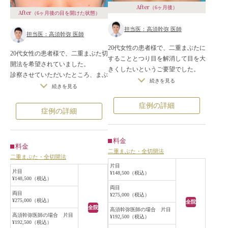
After
（6ヶ月後）
After
（6ヶ月後の目を開けた状態）
担当医：高須幹弥 医師
担当医：高須幹弥 医師
20代女性の患者様で、二重まぶたに
20代女性の患者様で、二重まぶた切
することとつり目を解消して目を大
開法を希望されていました。
きくしたいというご要望でした。
診察させていただいたところ、まぶ
診察させていただいたところ、まぶ
続きを見る
たの皮膚が厚く、脂肪も余っている
続きを見る
たが分厚くほぼ一重まぶたで、目の
状態でした。
横幅が小さい上にキツいつり目の状
症例の詳細
二重まぶた全切開法を行い、余分な
症例の詳細
態でした。
脂肪を除去することになりました。
カウンセリングで患者様とお話した
手術は局所麻酔下に行い、自然なラ
ところ、二重まぶた全切開法と目尻
インで皮膚を全切開した後、余分な
料金
切開とたれ目形成（グラマラスライ
料金
眼窩内脂肪とROOFを切除し、二重
二重まぶた・全切開法
ン）をすることになりました。
二重まぶた・全切開法
のラインを作成しました。
二重まぶた全切開法はハム目になら
片目
手術後は、術前と比べてまぶたがす
片目
¥148,500（税込）
ない範囲内で自然な二重幅で作成
¥148,500（税込）
っきりして薄くなり、自然な二重ま
し、余分な脂肪を程よく切除しまし
両目
ぶたのラインができました。
両目
¥275,000（税込）
た。
¥275,000（税込）
全院
全院
目尻切開とたれ目形成は安全で自然
高須幹弥医師の場合 片目
高須幹弥医師の場合 片目
¥192,500（税込）
な範囲内で目を広げて大きくしまし
¥192,500（税込）