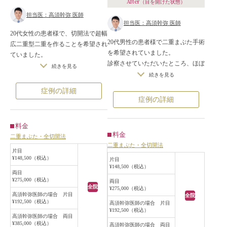
After
（目を開けた状態）
担当医：高須幹弥 医師
担当医：高須幹弥 医師
20代女性の患者様で、切開法で超幅
20代男性の患者様で二重まぶた手術
広二重型二重を作ることを希望され
を希望されていました。
ていました。
診察させていただいたところ、ほぼ
また、目の横幅も広げて、目を大き
続きを見る
一重まぶたで、蒙古襞が発達してい
続きを見る
くすることも希望されていました。
ました。
手術は局所麻酔下に二重まぶた全切
症例の詳細
また、やや目が窪んでいました。
開法を行い、同時に目頭切開と目尻
症例の詳細
患者様は埋没法ではなく切開法を希
切開も行うことになりました。
望されていたため、全切開法で自然
二重の幅は作れる範囲内で最大限幅
料金
な二重を作ることになりました。
を広げました。
料金
二重まぶた・全切開法
手術は局所麻酔下に行い、まつ毛の
皮膚の切除は行いませんでした。
二重まぶた・全切開法
生え際から約6.5mmの位置で全切開
目頭切開はZ法に準じて適度に行
片目
¥148,500（税込）
し、内部処理をして二重のラインを
片目
い、目尻切開は安全な範囲内で最大
¥148,500（税込）
作成しました。
限広げました。
両目
眼窩内脂肪やROOFは切除しません
¥275,000（税込）
両目
全院
¥275,000（税込）
でした。
高須幹弥医師の場合 片目
全院
術後は自然な末広型の二重になり、
¥192,500（税込）
高須幹弥医師の場合 片目
¥192,500（税込）
目が大きくなって華やかな印象にな
高須幹弥医師の場合 両目
りました。
¥385,000（税込）
高須幹弥医師の場合 両目