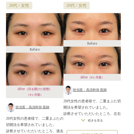
20代 / 女性
20代 / 女性
Before
Before
After
（6ヶ月後）
After
（目を開けた状態）
担当医：高須幹弥 医師
（4ヶ月後）
20代女性の患者様で、二重まぶた切
開法を希望されていました。
担当医：高須幹弥 医師
診察させていただいたところ、左右
20代女性の患者様で、二重まぶたの
非対称の安定しない二重のラインが
続きを見る
切開法を希望されていました。
あり、患者様は幅広の平行型二重を
診察させていただいたところ、過去
希望されていました。