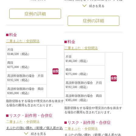
がないため、まぶたの皮膚が黒目に
しいという御希望でした。
続きを見る
被さり、細い目をしてらっしゃいま
ややまぶたの皮膚が厚ぼったかった
症例の詳細
した。
ので、無理して幅の広い二重をつく
症例の詳細
患者様のご要望は、
ると、まつ毛の生え際にぷっくりと
「目を開けた状態で、ちゃんと二重
した皮膚が被さり、すっぴんになっ
料金
の幅が見えて、奥二重のようになる
たときが不自然になってしまうこと
二重まぶた・全切開法
料金
のは嫌」
が予想されました。
二重まぶた・全切開法
「内側（目頭側）に二重のラインが
そのことを患者様に話すと、「派手
片目
¥148,500（税込）
入り込むのは嫌」
なアイメイクをしたときに目が大き
片目
¥148,500（税込）
「元に戻るのは嫌なので、埋没法で
く見えれば良く、すっぴんの顔は他
両目
¥275,000（税込）
はなく、切開法でしたい」
人に見せないので、大丈夫です」と
両目
全院
¥275,000（税込）
ということでしたので、目を開けた
いうことでした。
高須幹弥医師の場合 片目
全院
¥192,500（税込）
状態で二重の幅が見えて、二重のラ
手術は、目を閉じた状態で、約
高須幹弥医師の場合 片目
¥192,500（税込）
インがやや蒙古襞を乗り越えて、目
12mmの位置で全切開し、少し眼窩
高須幹弥医師の場合 両目
¥385,000（税込）
頭側に入り込まないように重瞼棒で
内脂肪を切除しました。
高須幹弥医師の場合 両目
¥385,000（税込）
デザインし、二重まぶた全切開法に
幅の広い二重を維持するためと、将
脂肪切除をする場合や埋没法の糸を抜去す
る場合の費用も含まれております。
準じて手術しました。
来、幅を狭く修正できるように、皮
脂肪切除をする場合や埋没法の糸を抜去す
る場合の費用も含まれております。
最小限の眼輪筋、瞼板前結合組織を
膚の切除はしませんでした。
リスク・副作用・合併症
切除し、内部処理を行うことにより
術後は目を開けた状態で約4mm二重
二重まぶた・全切開法
リスク・副作用・合併症
二重のラインを作成しました。
の幅が見える平行型二重になり、し
まぶたの強い腫れ（術後／個人差があ
二重まぶた・全切開法
皮膚やROOFは切除しませんでし
っかりとアイラインを引いても、十
ります）
/
内出血（術後）
/
仕上がり
続きを見る
まぶたの強い腫れ（術後／個人差があ