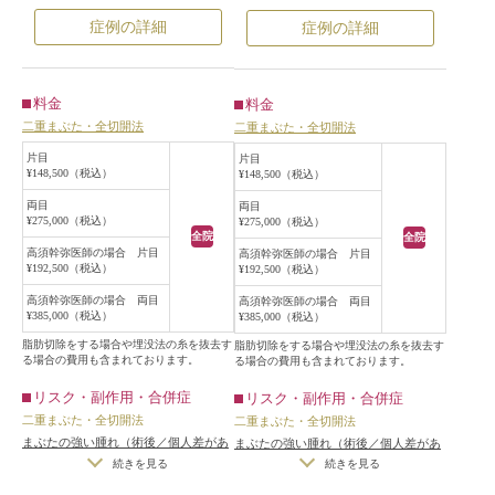
幅を狭くして左右差を修正する手術
らんでまつ毛の生え際が隠れてお
症例の詳細
症例の詳細
をすることになりました。
り、ややハム目になっていました。
手術は局所麻酔下に行い、前回の切
手術は局所麻酔下に、前回の手術の
開線を含め、睫毛側の皮膚を切除
切開線を切開し、前回の切開線より
料金
料金
し、眼窩隔膜を開けた後、内部処理
まつ毛側の皮膚を切除し、二重の幅
二重まぶた・全切開法
二重まぶた・全切開法
を行い重瞼線を作成しました。
を狭くする修正手術をしました。
術後は程よく二重の幅が狭くなり、
手術後は、平行型のまま、目を開け
片目
片目
¥148,500（税込）
¥148,500（税込）
左右差が目立たなくなりました。
た状態での二重は程よく狭くなりま
また、二重の幅が狭くなったことに
した。
両目
両目
¥275,000（税込）
¥275,000（税込）
より、黒目が見える面積が大きくな
また、まつ毛の生え際に被さってい
全院
全院
り、まつ毛の生え際も見えやすくな
た皮膚が上がったことにより、まつ
高須幹弥医師の場合 片目
高須幹弥医師の場合 片目
¥192,500（税込）
¥192,500（税込）
りました。
毛の生え際が見えるようになりまし
た。
高須幹弥医師の場合 両目
高須幹弥医師の場合 両目
¥385,000（税込）
¥385,000（税込）
脂肪切除をする場合や埋没法の糸を抜去す
脂肪切除をする場合や埋没法の糸を抜去す
る場合の費用も含まれております。
る場合の費用も含まれております。
リスク・副作用・合併症
リスク・副作用・合併症
二重まぶた・全切開法
二重まぶた・全切開法
まぶたの強い腫れ（術後／個人差があ
まぶたの強い腫れ（術後／個人差があ
ります）
/
内出血（術後）
/
仕上がり
ります）
/
内出血（術後）
/
仕上がり
続きを見る
続きを見る
の左右差（片目ずつ手術をする場合）
の左右差（片目ずつ手術をする場合）