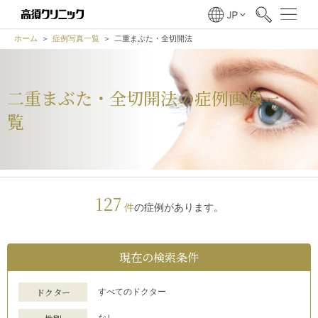
ホーム
症例写真一覧
二重まぶた・全切開法
二重まぶた・全切開法の症例画像一
覧
127
件
の症例があります。
現在の
検索条件
ドクター
すべてのドクター