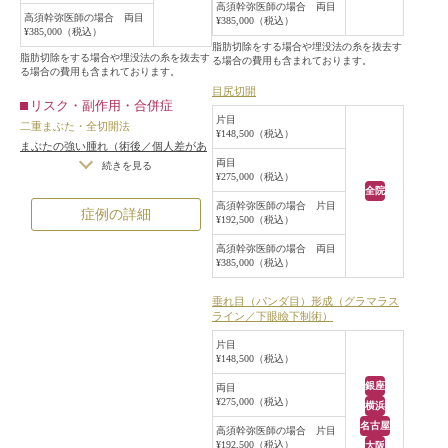
た。
高須幹弥医師の場合 両目
高須幹弥医師の場合 両目
¥385,000（税込）
手術後6ヶ月には自然な二重になっ
¥385,000（税込）
て、つり目も程よく解消しました。
脂肪切除をする場合や埋没法の糸を抜去す
脂肪切除をする場合や埋没法の糸を抜去す
る場合の費用も含まれております。
る場合の費用も含まれております。
目尻切開
リスク・副作用・合併症
片目
二重まぶた・全切開法
¥148,500（税込）
まぶたの強い腫れ（術後／個人差があ
両目
ります）
/
内出血（術後）
/
仕上がり
続きを見る
¥275,000（税込）
の左右差（片目ずつ手術をする場合）
全院
/
不自然な二重（無理に二重の幅を広
高須幹弥医師の場合 片目
症例の詳細
¥192,500（税込）
げた場合）
/
仕上がりのわずかな左右
差（完璧なシンメトリーは不可）
/
仕
高須幹弥医師の場合 両目
上がりが完璧に自分の理想の形になら
¥385,000（税込）
ないことがある
/
二重のラインの癒着
がとれる可能性
/
手術後の血腫
垂れ目（パンダ目）形成（グラマラス
ライン／下眼瞼下制術）
片目
¥148,500（税込）
銀座
両目
¥275,000（税込）
横浜
名古屋
高須幹弥医師の場合 片目
¥192,500（税込）
大阪