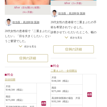
After
（2ヶ月後）
After
（目を開けた状態）
（6ヶ月後）
担当医：高須幹弥 医師
20代女性の患者様で二重まぶたの手
担当医：高須幹弥 医師
術を希望されていました。
20代女性の患者様で「二重まぶたに
診察させていただいたところ、幅の
したい」「目を大きくしたい」とい
狭い末広型の二重があったのです
続きを見る
うご要望でした。
が、ご本人様は平行型にしてもっと
診察させていただいたところ、ほぼ
続きを見る
幅を広げたいというご要望でした。
症例の詳細
一重まぶたであり、合わせて蒙古襞
また、埋没法ではなく切開法を希望
が強く張っていることにより目の横
されていました。
症例の詳細
幅が小さく、目と目が離れていまし
そのため、二重まぶた全切開法で、
料金
た。
蒙古襞を乗り越えて平行型になるよ
二重まぶた・全切開法
カウンセリングでコンピューターシ
うに幅の広い二重を作ることになり
料金
ミュレーションをしながら患者様と
ました。
片目
目頭切開
お話ししたところ、全切開法で自然
¥148,500（税込）
まぶたの脂肪がやや多かったので、
な二重を作り、目頭切開で目を内側
片目
目が窪まない程度に最小限の脂肪を
両目
¥148,500（税込）
に広げることになりました。
¥275,000（税込）
切除しました。
全院
手術は局所麻酔下に行い、目を閉じ
両目
手術後は患者様の希望していた幅広
高須幹弥医師の場合 片目
¥275,000（税込）
た状態で約7mmの位置で切開して二
¥192,500（税込）
めの平行型二重になりました。
全院
重を作り、目頭切開はZ法で行い、
高須幹弥医師の場合 片目