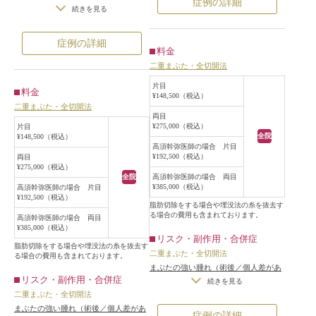
症例の詳細
に他院で埋没法を受けている痕が見
続きを見る
患者様は埋没法は希望されておら
られ、幅の広い二重になっており、
ず、切開法を希望されていたため、
糸が緩んでいるせいもあり、はっき
二重まぶた全切開法で幅広平行型二
症例の詳細
料金
りしない弱い二重のラインになって
重を作ることになりました。
二重まぶた・全切開法
いました。
手術は局所麻酔下に行い、蒙古ひだ
手術は局所麻酔下に二重まぶた全切
を乗り越える幅広い位置で皮膚を切
片目
料金
開法を行うことになりました。
¥148,500（税込）
開し、余分な眼窩内脂肪とROOFを
二重まぶた・全切開法
患者様は自然な二重を希望されてい
切除した後、内部処理をして重瞼線
両目
たため、まつ毛の生え際から約
¥275,000（税込）
片目
を作成しました。
全院
¥148,500（税込）
6.5mmの位置で全切開し、埋没法の
術後は蒙古ひだを乗り越える幅広い
高須幹弥医師の場合 片目
糸を全て除去した後、余分な脂肪を
¥192,500（税込）
両目
平行型二重になりました。
¥275,000（税込）
最小限切除し、内部処理をして二重
全院
高須幹弥医師の場合 両目
のラインを作成しました。
¥385,000（税込）
高須幹弥医師の場合 片目
¥192,500（税込）
手術後は、はっきりとした二重のラ
脂肪切除をする場合や埋没法の糸を抜去す
インになり、まぶたの開きも少し良
る場合の費用も含まれております。
高須幹弥医師の場合 両目
¥385,000（税込）
くなりました。
リスク・副作用・合併症
脂肪切除をする場合や埋没法の糸を抜去す
二重まぶた・全切開法
る場合の費用も含まれております。
まぶたの強い腫れ（術後／個人差があ
リスク・副作用・合併症
ります）
/
内出血（術後）
/
仕上がり
続きを見る
二重まぶた・全切開法
の左右差（片目ずつ手術をする場合）
/
不自然な二重（無理に二重の幅を広
まぶたの強い腫れ（術後／個人差があ
症例の詳細