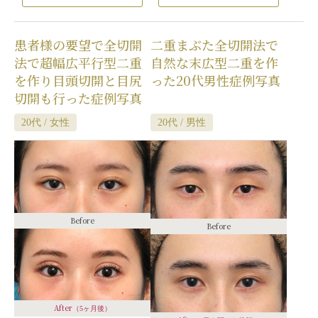
げた場合）
/
仕上がりのわずかな左右
げた場合）
/
仕上がりのわずかな左右
差（完璧なシンメトリーは不可）
/
仕
差（完璧なシンメトリーは不可）
/
仕
上がりが完璧に自分の理想の形になら
上がりが完璧に自分の理想の形になら
患者様の要望で全切開
二重まぶた全切開法で
ないことがある
/
二重のラインの癒着
ないことがある
/
二重のラインの癒着
がとれる可能性
/
手術後の血腫
がとれる可能性
/
手術後の血腫
法で超幅広平行型二重
自然な末広型二重を作
を作り目頭切開と目尻
った20代男性症例写真
切開も行った症例写真
20代 / 女性
20代 / 男性
Before
Before
After
（5ヶ月後）