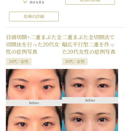
げた場合）
/
仕上がりのわずかな左右
ります）
/
内出血（術後）
/
仕上がり
続きを見る
差（完璧なシンメトリーは不可）
/
仕
の左右差（片目ずつ手術をする場合）
上がりが完璧に自分の理想の形になら
/
不自然な二重（無理に二重の幅を広
症例の詳細
ないことがある
/
二重のラインの癒着
げた場合）
/
仕上がりのわずかな左右
がとれる可能性
/
手術後の血腫
差（完璧なシンメトリーは不可）
/
仕
上がりが完璧に自分の理想の形になら
目頭切開+二重まぶた全
二重まぶた全切開法で
ないことがある
/
二重のラインの癒着
がとれる可能性
/
手術後の血腫
切開法を行った20代女
幅広平行型二重を作っ
性の症例写真
た20代女性の症例写真
20代 / 女性
20代 / 女性
Before
Before