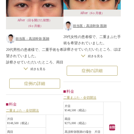
After
（6ヶ月後）
After
（目を開けた状態）
担当医：高須幹弥 医師
（6ヶ月後）
20代女性の患者様で、二重まぶた手
担当医：高須幹弥 医師
術を希望されていました。
診察させていただいたところ、ほぼ
20代男性の患者様で、二重手術を希
一重まぶたで、目を開けた状態で二
望されていました。
続きを見る
重の幅は見えていませんでした。
診察させていただいたところ、両目
患者様は自然なラインで元に戻らな
ともほぼ一重まぶただったのです
続きを見る
症例の詳細
い二重を希望されていたので、二重
が、幅広い位置に弱い二重の線らし
まぶた全切開法を行うことになりま
きものがありました。
症例の詳細
した。
患者様は埋没法ではなく、永久的な
料金
手術は局所麻酔下に行い、目を閉じ
切開法を希望されていたため、全切
二重まぶた・全切開法
た状態でまつ毛の生え際から約
開法で自然二重を作ることになりま
料金
6.5mmの位置で切開し、癒着させる
した。
片目
二重まぶた・全切開法
¥148,500（税込）
のに必要最小限の脂肪を切除した
手術は局所麻酔下に行い、目を閉じ
後、内部処理をして二重のラインを
た状態でまつ毛の生え際から約
片目
両目
¥148,500（税込）
¥275,000（税込）
作成しました。
6.5mmの位置で全切開し、内部処理
全院
手術後は自然な末広型二重になりま
を行うことにより二重のラインを作
両目
高須幹弥医師の場合 片目