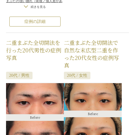
まぶたの強い腫れ（術後／個人差があ
の理想の形にならないことがある
ります）
/
内出血（術後）
/
仕上がり
続きを見る
の左右差（片目ずつ手術をする場合）
/
不自然な二重（無理に二重の幅を広
症例の詳細
げた場合）
/
仕上がりのわずかな左右
差（完璧なシンメトリーは不可）
/
仕
上がりが完璧に自分の理想の形になら
二重まぶた全切開法を
二重まぶた全切開法で
ないことがある
/
二重のラインの癒着
がとれる可能性
/
手術後の血腫
行った20代男性の症例
自然な末広型二重を作
写真
った20代女性の症例写
真
20代 / 男性
20代 / 女性
Before
Before