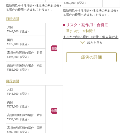
¥385,000（税込）
脂肪切除をする場合や埋没法の糸を抜去す
る場合の費用も含まれております。
脂肪切除をする場合や埋没法の糸を抜去す
る場合の費用も含まれております。
目頭切開
リスク・副作用・合併症
片目
二重まぶた・全切開法
¥148,500（税込）
まぶたの強い腫れ（術後／個人差があ
両目
ります）
/
内出血（術後）
/
仕上がり
続きを見る
¥275,000（税込）
の左右差（片目ずつ手術をする場合）
全院
高須幹弥医師の場合 片目
/
不自然な二重（無理に二重の幅を広
症例の詳細
¥192,500（税込）
げた場合）
/
仕上がりのわずかな左右
差（完璧なシンメトリーは不可）
/
仕
高須幹弥医師の場合 両目
¥385,000（税込）
上がりが完璧に自分の理想の形になら
ないことがある
/
二重のラインの癒着
目尻切開
がとれる可能性
/
手術後の血腫
片目
¥148,500（税込）
両目
¥275,000（税込）
全院
高須幹弥医師の場合 片目
¥192,500（税込）
高須幹弥医師の場合 両目
¥385,000（税込）