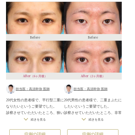
した。
もし、この患者様に平行型二重やも
っと幅の広い二重を作った場合、厚
ぼったい二重になったり、二重のラ
インの下の皮膚がぷっくり膨らんで
不自然になったり、目を閉じたとき
Before
Before
や伏し目になったときの傷跡が食い
込んで不自然になったりします。
After
After
（6ヶ月後）
（2ヶ月後）
担当医：高須幹弥 医師
担当医：高須幹弥 医師
20代女性の患者様で、平行型二重に
20代男性の患者様で、二重まぶたに
なりたいというご要望でした。
したいというご要望でした。
診察させていただいたところ、狭い
診察させていただいたところ、非常
末広型の二重のラインがありまし
に狭い奥二重のラインがありました
続きを見る
続きを見る
た。
が、目を開けた状態ではほぼ一重ま
患者様は埋没法ではなく切開法を希
ぶたの状態でした。
症例の詳細
症例の詳細