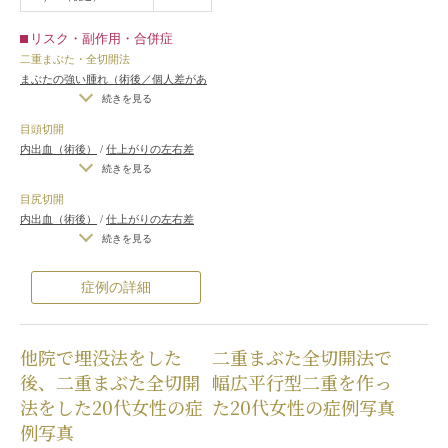
リスク・副作用・合併症
二重まぶた・全切開法
まぶたの強い腫れ（術後／個人差があ
ります）
/
内出血（術後）
/
仕上がり
続きを見る
の左右差（片目ずつ手術をする場合）
目頭切開
/
不自然な二重（無理に二重の幅を広
内出血（術後）
/
仕上がりの左右差
げた場合）
/
仕上がりのわずかな左右
（片目ずつ手術をする場合）
/
仕上が
続きを見る
差（完璧なシンメトリーは不可）
/
仕
りのわずかな左右差（完璧なシンメト
上がりが完璧に自分の理想の形になら
目尻切開
リーは不可）
/
仕上がりが完璧に自分
ないことがある
/
二重のラインの癒着
内出血（術後）
/
仕上がりの左右差
の理想の形にならないことがある
がとれる可能性
/
手術後の血腫
（片目ずつ手術をする場合）
/
仕上が
続きを見る
りのわずかな左右差（完璧なシンメト
リーは不可）
/
仕上がりが完璧に自分
症例の詳細
の理想の形にならないことがある
/
ア
ートメイクが取れる可能性
他院で埋没法をした
二重まぶた全切開法で
後、二重まぶた全切開
幅広平行型二重を作っ
法をした20代女性の症
た20代女性の症例写真
例写真