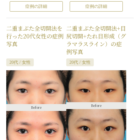
/
不自然な二重（無理に二重の幅を広
/
不自然な二重（無理に二重の幅を広
症例の詳細
症例の詳細
げた場合）
/
仕上がりのわずかな左右
げた場合）
/
仕上がりのわずかな左右
差（完璧なシンメトリーは不可）
/
仕
差（完璧なシンメトリーは不可）
/
仕
上がりが完璧に自分の理想の形になら
上がりが完璧に自分の理想の形になら
二重まぶた全切開法を
二重まぶた全切開法+目
ないことがある
/
二重のラインの癒着
ないことがある
/
二重のラインの癒着
がとれる可能性
/
手術後の血腫
がとれる可能性
/
手術後の血腫
行った20代女性の症例
尻切開+たれ目形成（グ
写真
ラマラスライン）の症
例写真
20代 / 女性
20代 / 女性
Before
Before