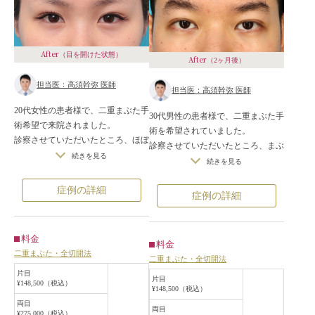
After
（目を開けた状態）
After
（2ヶ月後）
担当医：高須幹弥 医師
担当医：高須幹弥 医師
20代女性の患者様で、二重まぶた手
30代男性の患者様で、二重まぶた手
術希望で来院されました。
術を希望されていました。
診察させていただいたところ、ほぼ
診察させていただいたところ、まぶ
完全な一重まぶたで、まぶたの皮膚
続きを見る
たの皮膚がやや厚めで脂肪も多く、
続きを見る
が被さることにより、目が細くなっ
ほぼ一重まぶたで皮膚が被さって目
ていました。
の開きが悪くなっている状態でし
症例の詳細
症例の詳細
また、一重まぶたで目が開きにくい
た。
ため、無意識に眉を上げて目を見開
患者様は切開法を望んでいたため、
こうとしており、目と眉の距離が長
二重まぶた全切開法をすることにな
料金
くなっていました。
料金
りました。
二重まぶた・全切開法
患者様は、「自分に似合った自然で
二重まぶた・全切開法
手術は局所麻酔下に行い、この方に
整形っぽくない二重にしてくださ
片目
合った一番自然で似合っているデザ
片目
¥148,500（税込）
い」というご要望だったので、二重
¥148,500（税込）
インで二重を作りました。
まぶた全切開法で、あまり二重の幅
両目
同時に余分な眼窩内脂肪とROOFを
両目
¥275,000（税込）