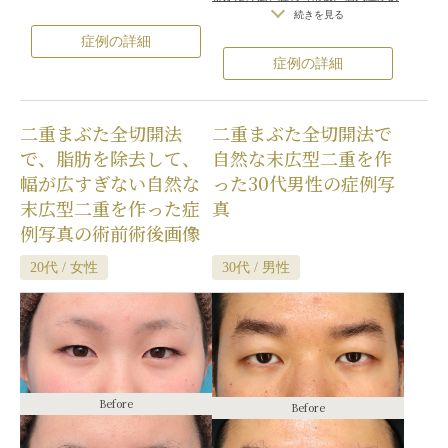
た。
分に二重の幅が見えるようになりま
の左右差（片目ずつ手術をする場合）
ります）
/
内出血（術後）
/
仕上がり
続きを見る
術後は、二重のラインが蒙古襞のや
/
不自然な二重（無理に二重の幅を広
した。
の左右差（片目ずつ手術をする場合）
症例の詳細
げた場合）
/
仕上がりのわずかな左右
や上を乗り越えるようにデザインし
/
不自然な二重（無理に二重の幅を広
症例の詳細
差（完璧なシンメトリーは不可）
/
仕
たため、完全な末広型の二重にはな
げた場合）
/
仕上がりのわずかな左右
上がりが完璧に自分の理想の形になら
差（完璧なシンメトリーは不可）
/
仕
らず、末広型と平行型の中間のよう
ないことがある
/
二重のラインの癒着
上がりが完璧に自分の理想の形になら
な二重になりました。
がとれる可能性
/
手術後の血腫
二重まぶた全切開法
二重まぶた全切開法で
ないことがある
/
二重のラインの癒着
また、目を開けた状態で、奥二重の
がとれる可能性
/
手術後の血腫
で、脂肪を除去して、
自然な末広型二重を作
ようにならず、ちゃんと目頭側から
目尻側まで二重のラインの見える二
幅が広すぎない自然な
った30代男性の症例写
重になりました。
末広型二重を作った症
真
例写真の術前術後画像
20代 / 女性
30代 / 男性
Before
Before