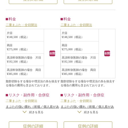
望されていたため、二重まぶた全切
患者様は埋没法ではなく切開法を希
開法を行うことになりました。
望されていたため、二重まぶた全切
手術は局所麻酔下に行い、平行型に
開法を行うことになりました。
料金
料金
なるように蒙古襞を乗り越えるデザ
手術は局所麻酔下に行い、目を閉じ
二重まぶた・全切開法
二重まぶた・全切開法
インで、元の末広型二重よりもやや
た状態で約6.5mmの位置で全切開
広めの位置で全切開しました。
し、自然な幅の二重のラインになる
片目
片目
¥148,500（税込）
¥148,500（税込）
術後は平行型の二重になり、華やか
ようにしました。
な印象になりました。
蒙古襞が張っていたため、自然な幅
両目
両目
¥275,000（税込）
¥275,000（税込）
のラインで二重を作ると必然的に目
全院
全院
頭側の二重のラインが蒙古襞の中に
高須幹弥医師の場合 片目
高須幹弥医師の場合 片目
¥192,500（税込）
¥192,500（税込）
入り、末広型の二重になることにな
ります。
高須幹弥医師の場合 両目
高須幹弥医師の場合 両目
¥385,000（税込）
¥385,000（税込）
術後は自然な末広型の二重になり爽
やかな印象になりました。
脂肪切除をする場合や埋没法の糸を抜去す
脂肪切除をする場合や埋没法の糸を抜去す
る場合の費用も含まれております。
る場合の費用も含まれております。
リスク・副作用・合併症
リスク・副作用・合併症
二重まぶた・全切開法
二重まぶた・全切開法
まぶたの強い腫れ（術後／個人差があ
まぶたの強い腫れ（術後／個人差があ
ります）
/
内出血（術後）
/
仕上がり
ります）
/
内出血（術後）
/
仕上がり
続きを見る
続きを見る
の左右差（片目ずつ手術をする場合）
の左右差（片目ずつ手術をする場合）
/
不自然な二重（無理に二重の幅を広
/
不自然な二重（無理に二重の幅を広
症例の詳細
症例の詳細