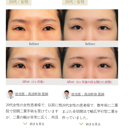
20代 / 女性
20代 / 女性
Before
Before
After
After
（2ヶ月後）
（6ヶ月後の目を開けた状態）
担当医：高須幹弥 医師
担当医：高須幹弥 医師
20代女性の女性患者様で、以前に他
20代女性の患者様で、数年前に二重
院で切開二重手術を受けています
まぶた全切開法で幅広平行型二重を
が、二重の幅が非常に広く、尚且
作っていました。
つ、二重の幅の左右差が目立ってい
それなりに幅広い二重を作っていた
続きを見る
続きを見る
ます。
ため、二重の下の皮膚がぷっくり膨