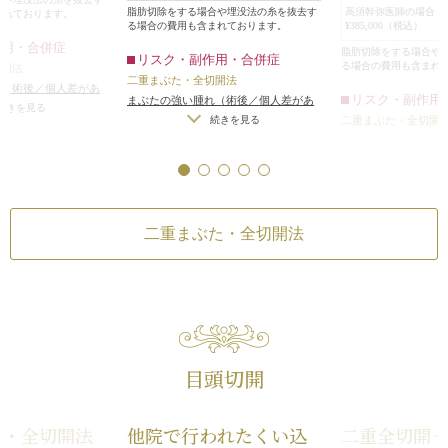
手術後は自然な二
脂肪切除をする場合や埋没法の糸を抜去す
高須幹弥医師の場合 
まれております。
る場合の費用も含まれております。
¥385,000（税込）
黒目が見える面積
作用・合併症
た。
脂肪切除をする場合や
リスク・副作用・合併症
る場合の費用も含まれ
切開法
二重まぶた・全切開法
れ（術後／個人差があ
リスク・副作用
まぶたの強い腫れ（術後／個人差があ
（術後）
/
仕上がりの
続きを見る
ります）
/
内出血（術後）
/
仕上がりの
続きを見る
二重まぶた・全切開
つ手術をする場合）
/
左右差（片目ずつ手術をする場合）
/
まぶたの強い腫れ（
無理に二重の幅を広げ
不自然な二重（無理に二重の幅を広げ
ります）
/
内出血（
続き
りのわずかな左右差
た場合）
/
仕上がりのわずかな左右差
左右差（片目ずつ手
トリーは不可）
/
仕上
（完璧なシンメトリーは不可）
/
仕上
不自然な二重（無理
分の理想の形にならな
がりが完璧に自分の理想の形にならな
た場合）
/
仕上がり
重のラインの癒着が
二重まぶた・全切開法
いことがある
/
二重のラインの癒着が
（完璧なシンメトリ
術後の血腫
とれる可能性
/
手術後の血腫
がりが完璧に自分の
いことがある
/
二重
とれる可能性
/
手術
目頭切開
た・全切開法
他院で行われたくい込
二重全切開