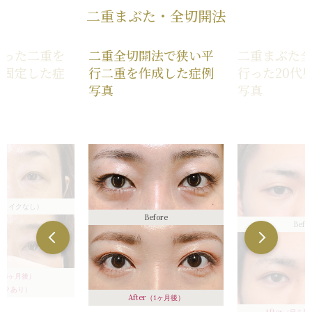
二重まぶた・全切開法
作った二重を
二重全切開法で狭い平
二重まぶた
で固定した症
行二重を作成した症例
行った20代
写真
写真
（メイクなし）
Before
Befo
（3ヶ月後）
イクあり）
After
（1ヶ月後）
After