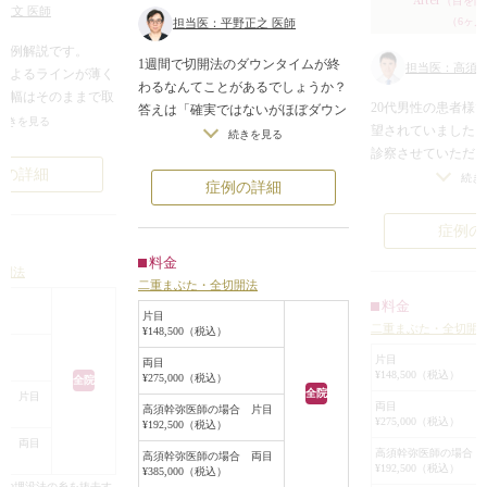
（目を開
佐文 医師
（6ヶ月
担当医：平野正之 医師
症例解説です。
1週間で切開法のダウンタイムが終
担当医：高須幹
によるラインが薄く
わるなんてことがあるでしょうか？
、幅はそのままで取
20代男性の患者様
答えは「確実ではないがほぼダウン
切開で固定してほし
続きを見る
望されていました
タイムを感じないこともありま
続きを見る
でした。
診察させていただ
す。」です。
着により、二重のラ
例の詳細
ともほぼ一重まぶ
切開法で腫れにくい方の特徴は
続き
症例の詳細
になります。
が、幅広い位置に
でほとんどの腫れは
きものがありまし
（1）皮膚が薄い
症例の
には二重ラインがは
患者様は埋没法で
（2）目の力がある
たね。
料金
切開法を希望され
（3）作る二重幅が狭い
切開法
二重まぶた・全切開法
開法で自然二重を
料金
した。
です。
片目
二重まぶた・全切開
¥148,500（税込）
手術は局所麻酔下
今回の患者様は上記すべてを満たし
た状態でまつ毛の
ています。
片目
両目
¥148,500（税込）
¥275,000（税込）
全院
6.5mmの位置で全
ページ下部の術後の経過で術後1週
全院
合 片目
を行うことにより
間の写真を見られます。ほぼダウン
両目
高須幹弥医師の場合 片目
¥275,000（税込）
¥192,500（税込）
りました。
タイムを感じない仕上がりとなって
合 両目
その際、必要最小
います。
高須幹弥医師の場合 
高須幹弥医師の場合 両目
¥192,500（税込）
¥385,000（税込）
切除しました。
合や埋没法の糸を抜去す