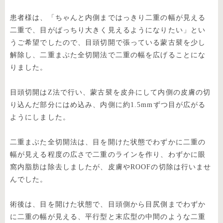
患者様は、「ちゃんと内側まではっきり二重の幅が見える
二重で、目がぱっちり大きく見えるようになりたい」とい
うご希望でしたので、目頭切開で張っている蒙古襞を少し
解除し、二重まぶた全切開法で二重の幅を広げることにな
りました。
目頭切開はZ法で行い、蒙古襞を皮弁にして内側の皮膚の切
り込んだ部分にはめ込み、内側に約1.5mmずつ目が広がる
ようにしました。
二重まぶた全切開法は、目を開けた状態でわずかに二重の
幅が見える程度の広さで二重のラインを作り、わずかに眼
窩内脂肪は除去しましたが、皮膚やROOFの切除は行いませ
んでした。
術後は、目を開けた状態で、目頭側から目尻側までわずか
に二重の幅が見える、平行型と末広型の中間のような二重