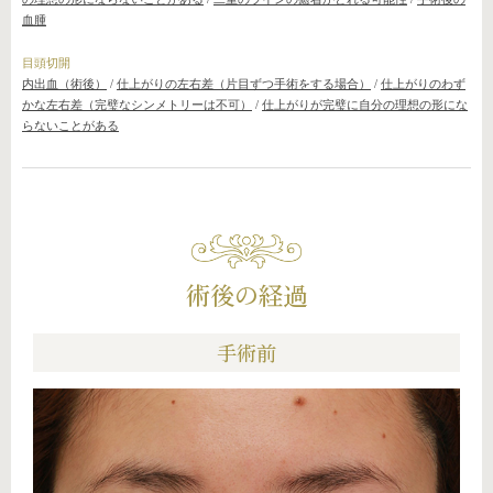
血腫
目頭切開
内出血（術後）
/
仕上がりの左右差（片目ずつ手術をする場合）
/
仕上がりのわず
かな左右差（完璧なシンメトリーは不可）
/
仕上がりが完璧に自分の理想の形にな
らないことがある
術後の経過
手術前