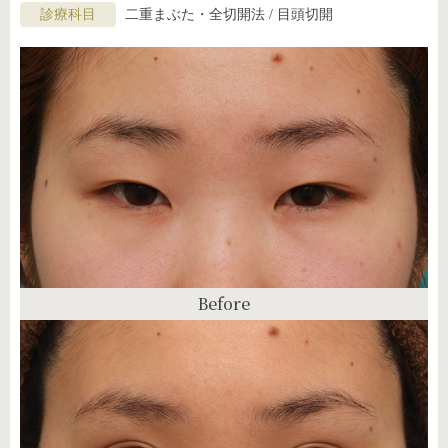
診療科目
二重まぶた・全切開法 / 目頭切開
Before