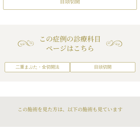
目頭切開
内出血（術後）
/
仕
た場合）
/
仕上がり
（術後）
/
仕上がりの
続きを見る
（片目ずつ手術をす
続き
（完璧なシンメトリ
つ手術をする場合）
/
りのわずかな左右差
目尻切開
がりが完璧に自分の
無理に二重の幅を広げ
リーは不可）
/
仕上
仕上がりの左右差
内出血（術後）
/
仕
いことがある
/
二重
りのわずかな左右差
の理想の形にならな
をする場合）
/
仕上が
続きを見る
（片目ずつ手術をす
続き
とれる可能性
/
手術
トリーは不可）
/
仕上
右差（完璧なシンメト
りのわずかな左右差
分の理想の形にならな
この症例の診療科目
上がりが完璧に自分
リーは不可）
/
仕上
仕上がりの左右差
重のラインの癒着が
らないことがある
ページはこちら
の理想の形にならな
をする場合）
/
仕上が
続きを見る
術後の血腫
ートメイクが取れる
右差（完璧なシンメト
上がりが完璧に自分
らないことがある
/
ア
二重まぶた・全切開法
目頭切開
れる可能性
この施術を見た方は、以下の施術も見ています