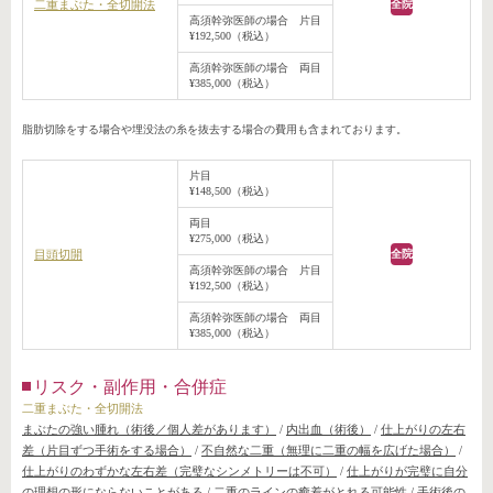
二重まぶた・全切開法
全院
高須幹弥医師の場合 片目
¥192,500（税込）
高須幹弥医師の場合 両目
¥385,000（税込）
脂肪切除をする場合や埋没法の糸を抜去する場合の費用も含まれております。
片目
¥148,500（税込）
両目
¥275,000（税込）
目頭切開
全院
高須幹弥医師の場合 片目
¥192,500（税込）
高須幹弥医師の場合 両目
¥385,000（税込）
リスク・副作用・合併症
二重まぶた・全切開法
まぶたの強い腫れ（術後／個人差があります）
/
内出血（術後）
/
仕上がりの左右
差（片目ずつ手術をする場合）
/
不自然な二重（無理に二重の幅を広げた場合）
/
仕上がりのわずかな左右差（完璧なシンメトリーは不可）
/
仕上がりが完璧に自分
の理想の形にならないことがある
/
二重のラインの癒着がとれる可能性
/
手術後の