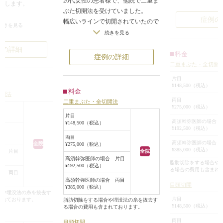
20代女性の患者様で、他院で二重ま
介します。
ぶた切開法を受けていました。
症例の
幅広いラインで切開されていたので
行うことにより、白
続きを見る
すが、内部処理が甘いため、二重の
続きを見る
る幅が広くなり、切
くい込みが弱く、はっきりしない二
を作り出すことがで
例の詳細
重になっていました。
料金
症例の詳細
患者様のご希望は、もう少し幅を広
二重まぶた・全切開
象の目元になりまし
げて、はっきりとした二重にし、一
片目
緒に目頭切開もしたいということで
¥148,500（税込）
料金
切開法
した。
ついて気になる方は
両目
二重まぶた・全切開法
手術は、前回の手術の切開線の約
¥275,000（税込）
お越しください。
2mm上で切開し（目を閉じた状態で
片目
高須幹弥医師の場合 
¥148,500（税込）
約10mmの位置になります）、しっ
¥192,500（税込）
かりと内部処理をして二重を作りま
両目
高須幹弥医師の場合 
全院
¥275,000（税込）
した。
¥385,000（税込）
合 片目
全院
皮膚切除は行っておりません。
高須幹弥医師の場合 片目
脂肪切除をする場合や
¥192,500（税込）
眼窩内脂肪はわずかに切除しました
る場合の費用も含まれ
合 両目
が、ROOFは切除しておりません。
高須幹弥医師の場合 両目
目頭切開
¥385,000（税込）
目頭切開はZ法で約1.5mmずつ内側
合や埋没法の糸を抜去す
に広げました。
片目
まれております。
脂肪切除をする場合や埋没法の糸を抜去す
¥148,500（税込）
る場合の費用も含まれております。
術後は程よい強さのくい込みの幅広
平行型二重になって、目の横幅も広
両目
目頭切開