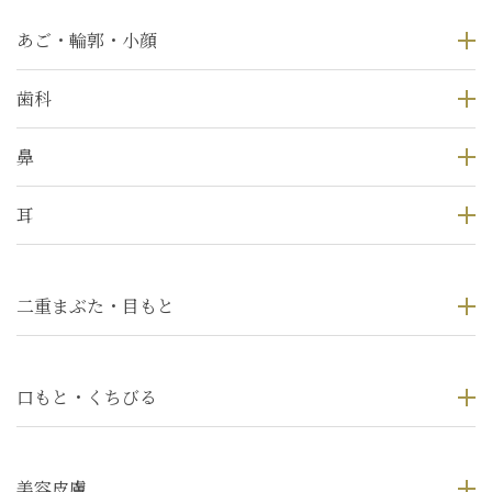
あご・輪郭・小顔
歯科
鼻
耳
二重まぶた・目もと
口もと・くちびる
美容皮膚