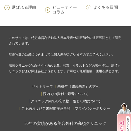
選ばれる理由
ビューティー
よくある質問
コラム
このサイトは、特定非営利活動法人日本美容外科医師会の適正医院として認定
されています。
症例写真の効果につきましては個人差がございますのでご了承ください。
高須クリニックWebサイト内の文章、写真、イラストなどの著作権は、高須ク
リニックおよび関連会社が保有します。許可なく無断複製・使用を禁じます。
サイトマップ
未成年（18歳未満）の方へ
院内での撮影・録音について
クリニック内での忘れ物・落とし物について
ご予約およびご来院前注意事項
プライバシーポリシー
50
年の実績がある美容外科の高須クリニック