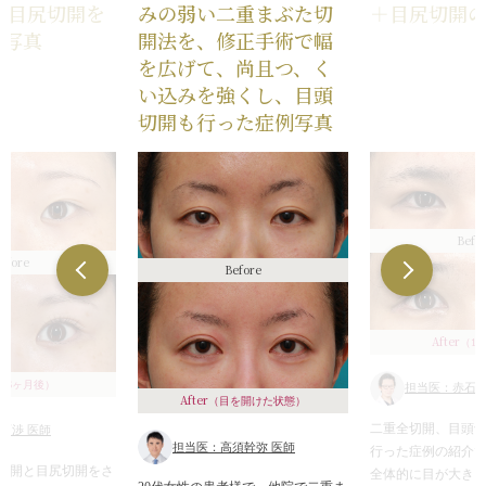
+目尻切開を
みの弱い二重まぶた切
＋目尻切開
例写真
開法を、修正手術で幅
を広げて、尚且つ、く
い込みを強くし、目頭
切開も行った症例写真
Befo
efore
Before
After
（1
（6ヶ月後）
担当医：赤石渉
After
（目を開けた状態）
二重全切開、目頭
石渉 医師
担当医：高須幹弥 医師
行った症例の紹介
切開と目尻切開をさ
全体的に目が大き