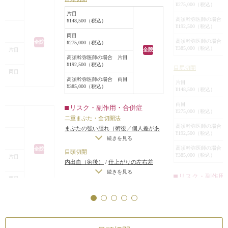
¥275,000（税込）
がりました。
片目
高須幹弥医師の場合 
¥148,500（税込）
¥192,500（税込）
両目
高須幹弥医師の場合 
全院
¥275,000（税込）
¥385,000（税込）
合 片目
全院
高須幹弥医師の場合 片目
¥192,500（税込）
目尻切開
合 両目
高須幹弥医師の場合 両目
片目
¥385,000（税込）
¥148,500（税込）
両目
リスク・副作用・合併症
¥275,000（税込）
二重まぶた・全切開法
高須幹弥医師の場合 
まぶたの強い腫れ（術後／個人差があ
¥192,500（税込）
ります）
/
内出血（術後）
/
仕上がりの
続きを見る
左右差（片目ずつ手術をする場合）
/
高須幹弥医師の場合 
全院
目頭切開
¥385,000（税込）
合 片目
不自然な二重（無理に二重の幅を広げ
内出血（術後）
/
仕上がりの左右差
た場合）
/
仕上がりのわずかな左右差
（片目ずつ手術をする場合）
/
仕上が
続きを見る
リスク・副作用
（完璧なシンメトリーは不可）
/
仕上
合 両目
りのわずかな左右差（完璧なシンメト
がりが完璧に自分の理想の形にならな
二重まぶた・全切開
リーは不可）
/
仕上がりが完璧に自分
いことがある
/
二重のラインの癒着が
まぶたの強い腫れ（
の理想の形にならないことがある
とれる可能性
/
手術後の血腫
作用・合併症
ります）
/
内出血（
続き
左右差（片目ずつ手
切開法
目頭切開
不自然な二重（無理
れ（術後／個人差があ