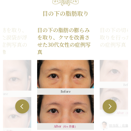
目の下の脂肪取り
脂肪を取り、
目の下の脂肪の膨らみ
目の下の切
いた涙袋が浮
を取り、クマを改善さ
取りを行った
た症例写真の
せた30代女性の症例写
の症例写真
画像
真
Befo
Before
efore
After
（1
担当医：佐藤伸
After
（6ヶ月後）