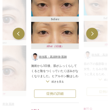
Befo
Before
efore
Afte
After
（3日後）
担当医：高須幹
担当医：高須幹弥 医師
目の下の脂肪取りを
施術から3日後、肌がふっくらして
女性。たるみが陰
くると陰をつくっていたくぼみがな
うに見えるため、
くなりました。ヒアルロン酸はしわ
見えたり、老けて
続き
も伸ばしてくれるのでエイジングケ
続きを見る
が、手術によりす
アにも効果的です。
い目もとに。張り
症例の
After
症例の詳細
した。
須幹弥 医師
料金