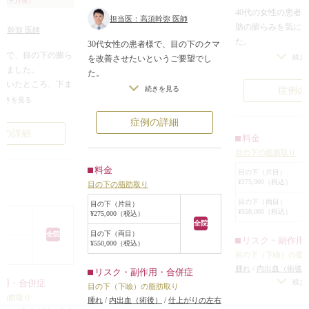
（6ヶ月後）
40代の女性の患者
担当医：高須幹弥 医師
肪の膨らみを気に
須幹弥 医師
た。
30代女性の患者様で、目の下のクマ
者様で、目の下の膨ら
診察させていただ
続き
を改善させたいというご要望でし
いました。
下の皮膚のたるみ
た。
だいたところ、下ま
たので、皮膚の切
診察させていただいたところ、下ま
続きを見る
症例の
肪が発達しており、
下瞼の裏側の結膜
続きを見る
ぶたの眼窩内脂肪が発達して前方に
りと膨らんでいまし
を除去する経結膜
張り出しており、それによって膨ら
症例の詳細
ることになりまし
みグマができていました。
例の詳細
料金
とそこそこの涙袋が
下まぶたに局所麻
そのため、経結膜下眼瞼眼窩内脂肪
目の下の脂肪取り
が、涙袋のすぐ下の
結膜にCO2レーザ
切除手術をすることになりました。
料金
らんでいるため、涙
け、眼窩内脂肪を
目の下（片目）
手術は局所麻酔下に行い、左右の下
¥275,000（税込）
目の下の脂肪取り
り、涙袋が埋もれて
た。
まぶたから丁度よい量の脂肪を除去
り
ていました。
術後1ヶ月経ち、腫
目の下（両目）
しました。
目の下（片目）
¥550,000（税込）
¥275,000（税込）
肪切除術で、下まぶ
すっきりとした下
手術後は下まぶたの膨らみが程よく
全院
内脂肪を除去するこ
明るく、ハリのあ
改善し、クマが目立たなくなりまし
目の下（両目）
全院
リスク・副作用
。
¥550,000（税込）
た。
た。
目の下（下瞼）の脂
ら、内側と中央と外
腫れ
/
内出血（術後
リスク・副作用・合併症
メントからほどよい
差（片目ずつ手術を
続き
作用・合併症
目の下（下瞼）の脂肪取り
した。
下（下瞼）にくぼみ
の脂肪取り
腫れ
/
内出血（術後）
/
仕上がりの左右
でいた目袋がほぼ平
取り過ぎた場合）
/