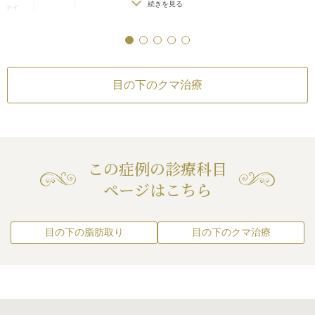
った場合）
/
アレルギーが生じる可能
続きを見る
ファイ
性
/
注入後の感染
/
過度にいじったり揉
）
んだりすると腫れる可能性
ファイ
）
目の下のクマ治療
作用・合併症
療
が血管に当たってしま
ルギーが生じる可能
続きを見る
/
過度にいじったり揉
ン
この症例の診療科目
れる可能性
が血管に当たってしま
ページはこちら
がりのわずかな左右
続きを見る
メトリーは不可）
/
注
不全、皮膚壊死
/
過度
んだりすると腫れる可
目の下の脂肪取り
目の下のクマ治療