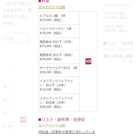
料金
合、目の下が窪んで
目の下の脂肪取り
目の下のクマ治療
にたるみが生じ、陰
目の下（片目）
ヒアルロン酸 1本
強調されていまし
¥275,000（税込）
¥110,000（税込）
にコラーゲンを注入
続きを見る
目の下（両目）
す治療を行うことを
ベビーコラーゲン 1本
¥550,000（税込）
¥143,000（税込）
施術時間は10分程
例の詳細
のままメイクをして
脂肪除去 目の下（片目）
リスク・副作用
¥275,000（税込）
いただけます。
目の下（下瞼）の脂
コラーゲンを注入
脂肪除去 目の下（両目）
腫れ
/
内出血（術後
¥550,000（税込）
みが平らになり、目
全院
差（片目ずつ手術を
続き
療
ました。クマの治療
下（下瞼）にくぼみ
サーマクールアイFLX 1回
¥165,000（税込）
取り過ぎた場合）
/
のタイプに合わせ
本
な左右差（完璧なシ
皮膚を平らにし、陰
イタリアンリフトファイ
可）
/
手術後、笑う
ン 目の下（10本）
重要です。膨らんで
 1本
¥110,000（税込）
らむ可能性
/
脂肪を
窪んでいる人は加え
膚に小じわが増える
イタリアンリフトファイ
をなくせば、クマも
（片目）
ン 顔全体（30本）
ます。
¥330,000（税込）
（両目）
リスク・副作用・合併症
全院
目の下のクマ治療
LX 1回
内出血（注射針が血管に当たってしま