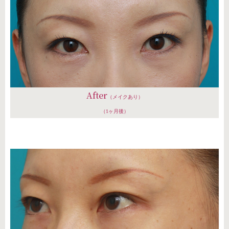
After
（メイクあり）
（1ヶ月後）