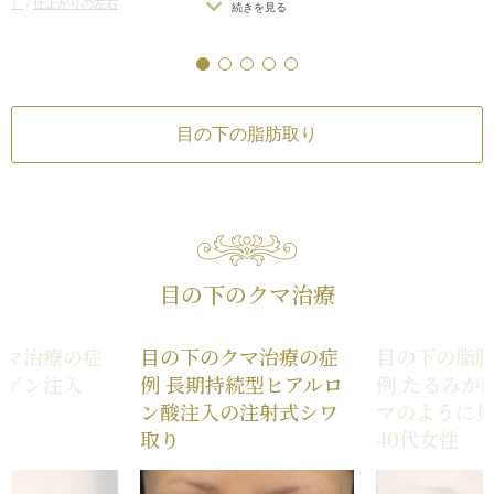
後）
/
仕上がりの左右
差（片目ずつ手術をする場合）
/
目の
続きを見る
ている印象が改善さ
な左右差（完璧なシ
術をする場合）
/
目の
続きを見る
下（下瞼）にくぼみが生じる（脂肪を
可）
/
手術後、笑う
ぼみが生じる（脂肪を
取り過ぎた場合）
/
仕上がりのわずか
らになったことによ
らむ可能性
/
脂肪を
）
/
仕上がりのわずか
な左右差（完璧なシンメトリーは不
涙袋が浮き出てき
膚に小じわが増える
なシンメトリーは不
可）
/
手術後、笑うと少し目の下が膨
笑顔溢れる印象にな
うと少し目の下が膨
らむ可能性
/
脂肪を除去した部分の皮
を除去した部分の皮
目の下の脂肪取り
膚に小じわが増える可能性
える可能性
目の下のクマ治療
クマ治療の症
目の下のクマ治療の症
目の下の脂
ーゲン注入
例 長期持続型ヒアルロ
例 たるみが
ン酸注入の注射式シワ
マのように
取り
40代女性