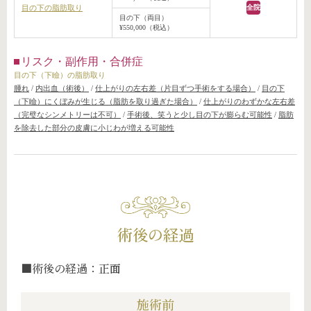
目の下の脂肪取り
全院
目の下（両目）
¥550,000（税込）
リスク・副作用・合併症
目の下（下瞼）の脂肪取り
腫れ
/
内出血（術後）
/
仕上がりの左右差（片目ずつ手術をする場合）
/
目の下
（下瞼）にくぼみが生じる（脂肪を取り過ぎた場合）
/
仕上がりのわずかな左右差
（完璧なシンメトリーは不可）
/
手術後、笑うと少し目の下が膨らむ可能性
/
脂肪
を除去した部分の皮膚に小じわが増える可能性
術後の経過
■術後の経過：正面
施術前