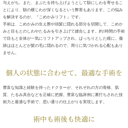
与えがち。また、まぶたを持ち上げようとして額にしわを寄せるこ
とにより、額の横じわが深くなるという弊害もあります。この悩み
を解決するのが、『こめかみリフト』です。
手術は、こめかみの生え際や頭髪に隠れる部分を切開して、こめか
みと目もとのしわやたるみを引き上げて縫合します。約1時間の手術
で目もと全体が一気にリフトアップされ、ぱっちりとした瞳に。傷
跡はほとんどが髪の毛に隠れるので、周りに気づかれる心配もあり
ません。
個人の状態に合わせて、最適な手術を
豊富な知識と経験を持ったドクターが、それぞれの方の骨格、肌
質、たるみ具合などを正確に把握。豊富な臨床例に裏打ちされた技
術力と最適な手術で、思い通りの仕上がりを実現します。
術中も術後も快適に