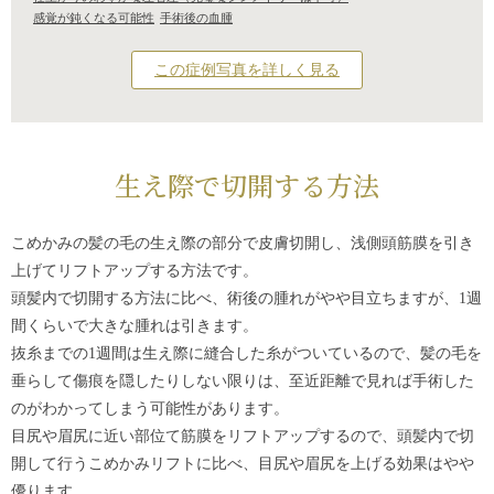
感覚が鈍くなる可能性
手術後の血腫
この症例写真を詳しく見る
生え際で切開する方法
こめかみの髪の毛の生え際の部分で皮膚切開し、浅側頭筋膜を引き
上げてリフトアップする方法です。
頭髪内で切開する方法に比べ、術後の腫れがやや目立ちますが、1週
間くらいで大きな腫れは引きます。
抜糸までの1週間は生え際に縫合した糸がついているので、髪の毛を
垂らして傷痕を隠したりしない限りは、至近距離で見れば手術した
のがわかってしまう可能性があります。
目尻や眉尻に近い部位て筋膜をリフトアップするので、頭髪内で切
開して行うこめかみリフトに比べ、目尻や眉尻を上げる効果はやや
優ります。