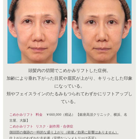
頭髪内の切開でこめかみリフトした症例。
加齢により垂れ下がった目尻や眉尻が上がり、キリっとした印象
になっている。
頬やフェイスラインのたるみもつられてわずかにリフトアップし
ている。
こめかみリフト
料金
￥660,000（税込）
【銀座高須クリニック、横浜、名
古屋、大阪】
こめかみリフト
リスク・副作用・合併症
側頭部の傷跡の一時的な盛り上がり（術後／効果に影響はありません）
仕上がりのわずかな左右差（完璧なシンメトリーは不可）