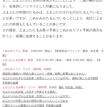
また、上まぶたのたるみが除去されたことにより、二重の幅が広が
り、全体的にハツラツとした印象になりました。
上まぶたの外側のたるみは、上まぶたのそのものがたるんでいるこ
とが多いですが、こめかみがたるんでいることにより、余計に上ま
ぶたの外側もたるんでいることが多いです。
その場合、上まぶたたるみ取り手術とこめかみリフト手術の両方を
行うと、綺麗に改善することがあります。
こめかみリフト
料金
￥660,000（税込）
【銀座高須クリニック、横浜、名古屋、大
阪】
上まぶたたるみ取り
料金
片目 ￥192,500（税込）
/
両目 ￥385,000（税込）
【全
院】
こめかみリフト
リスク・副作用・合併症
側頭部の傷跡の一時的な盛り上がり（術後／効果に影響はありません）
仕上がりのわずかな左右差（完璧なシンメトリーは不可）
感覚が鈍くなる可能性
手術後の血腫
上まぶたたるみ取り
リスク・副作用・合併症
腫れ
内出血（術後）
仕上がりの左右差（片目ずつ手術をする場合）
仕上がりのわずかな左右差（完璧なシンメトリーは不可）
仕上がりが完璧に自分の理想の形にならないことがある
二重のラインの癒着がとれる可能性
手術後の血腫