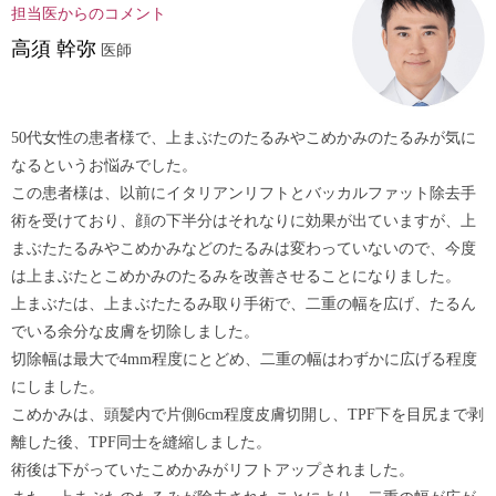
担当医からのコメント
高須 幹弥
医師
50代女性の患者様で、上まぶたのたるみやこめかみのたるみが気に
なるというお悩みでした。
この患者様は、以前に
イタリアンリフト
とバッカルファット除去手
術を受けており、顔の下半分はそれなりに効果が出ていますが、上
まぶたたるみやこめかみなどのたるみは変わっていないので、今度
は上まぶたとこめかみのたるみを改善させることになりました。
上まぶたは、上まぶたたるみ取り手術で、二重の幅を広げ、たるん
でいる余分な皮膚を切除しました。
切除幅は最大で4mm程度にとどめ、二重の幅はわずかに広げる程度
にしました。
こめかみは、頭髪内で片側6cm程度皮膚切開し、TPF下を目尻まで剥
離した後、TPF同士を縫縮しました。
術後は下がっていたこめかみがリフトアップされました。