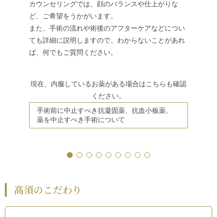
麻酔クリ
カウンセリングでは、顔のバランスや仕上がりな
酔薬です
ど、ご希望をうかがいます。
痛みをほ
また、手術の流れや術後のアフターケアなどについ
手術内容
ても詳細に説明しますので、わからないことがあれ
囲や量を
ば、何でもご質問ください。
現在、内服しているお薬がある場合はこちらも確認
ください。
手術前に中止すべき抗凝固薬、抗血小板薬、
薬を中止すべき手術について
高須のこだわり