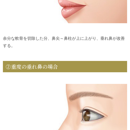
余分な軟骨を切除した分、鼻尖～鼻柱が上に上がり、垂れ鼻が改善
する。
②重度の垂れ鼻の場合