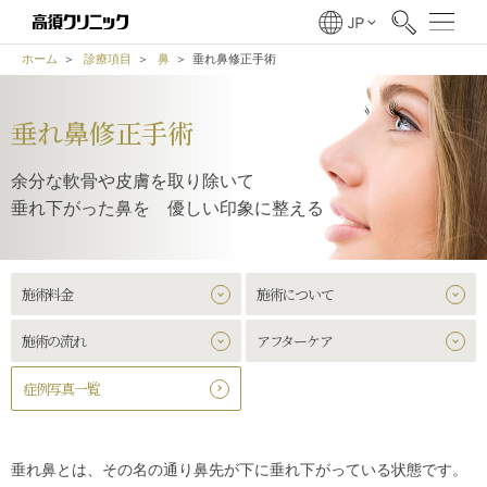
ホーム
診療項目
鼻
垂れ鼻修正手術
垂れ鼻修正手術
余分な軟骨や皮膚を取り除いて
垂れ下がった鼻を 優しい印象に整える
施術料金
施術について
施術の流れ
アフターケア
症例写真一覧
垂れ鼻とは、その名の通り鼻先が下に垂れ下がっている状態です。