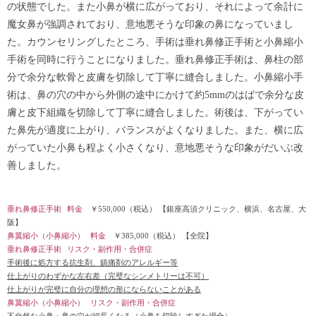
の状態でした。また小鼻が横に広がっており、それによって余計に
魔女鼻が強調されており、意地悪そうな印象の鼻になっていまし
た。カウンセリングしたところ、手術は垂れ鼻修正手術と小鼻縮小
手術を同時に行うことになりました。垂れ鼻修正手術は、鼻柱の部
分で余分な軟骨と皮膚を切除して丁寧に縫合しました。小鼻縮小手
術は、鼻の穴の中から外側の途中にかけて約5mmのはばで余分な皮
膚と皮下組織を切除して丁寧に縫合しました。術後は、下がってい
た鼻先が適度に上がり、バランスがよくなりました。また、横に広
がっていた小鼻も程よく小さくなり、意地悪そうな印象がだいぶ改
善しました。
垂れ鼻修正手術
料金
￥550,000（税込）
【銀座高須クリニック、横浜、名古屋、大
阪】
鼻翼縮小（小鼻縮小）
料金
￥385,000（税込）
【全院】
垂れ鼻修正手術
リスク・副作用・合併症
手術後に処方する抗生剤、鎮痛剤のアレルギー等
仕上がりのわずかな左右差（完璧なシンメトリーは不可）
仕上がりが完璧に自分の理想の形にならないことがある
鼻翼縮小（小鼻縮小）
リスク・副作用・合併症
不自然な小鼻・鼻の穴が細長くなる（小鼻を切除しすぎた場合）