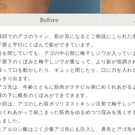
Before
横顔でのアゴのライン、影が気になるとご相談にこられた
下唇と平行にくぼんで影ができています。
口を閉じていても、アゴの中心部に梅干しジワが入ってい
下唇下のくぼみと梅干しジワが重なって、より影が強調さ
喋って口を動かしたり、ギュッと閉じたり、口に力を入れ
っきり出ます。
アゴ先は、年齢とともに筋肉がクチビル側にめくれあがる
唇の下に横長のくぼみができてきます。
今回は、アゴのしわ取ボツリヌストキシン注射で梅干しジ
めくれあがって縮こまった筋肉をゆるめつつ窪みを浅くす
しました。
ヒアルロン酸はごく少量アゴ先にも注入し、鼻先とアゴ先