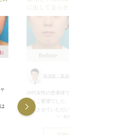
に出して尖らせた症例写真
後）
Before
After
（1ヶ月後）
担当医：高須幹弥 医師
2
シャ
20代女性の患者様で、顎を出したいと
い
いうご要望でした。
（
は
診察させていただいたところ、顎の縦
認
し
続きを見る
の長さはそれなりにあり、顔全体と顎
で
先の縦の長さのバランスは悪くはない
っ
シ
症例の詳細
のですが、顎先がやや後ろに下がって