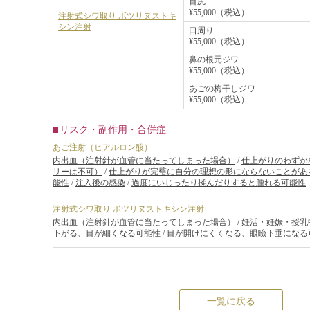
目尻
¥55,000（税込）
注射式シワ取り ボツリヌストキ
シン注射
口周り
¥55,000（税込）
鼻の根元ジワ
¥55,000（税込）
あごの梅干しジワ
¥55,000（税込）
リスク・副作用・合併症
あご注射（ヒアルロン酸）
内出血（注射針が血管に当たってしまった場合）
/
仕上がりのわずか
リーは不可）
/
仕上がりが完璧に自分の理想の形にならないことがあ
能性
/
注入後の感染
/
過度にいじったり揉んだりすると腫れる可能性
注射式シワ取り ボツリヌストキシン注射
内出血（注射針が血管に当たってしまった場合）
/
妊活・妊娠・授乳
下がる、目が細くなる可能性
/
目が開けにくくなる、眼瞼下垂になる
一覧に戻る