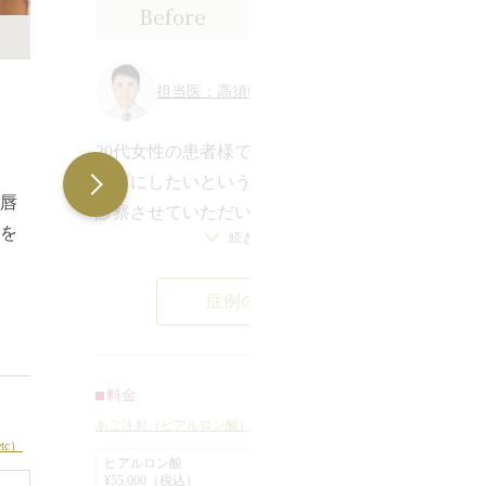
Before
After
（3週間後）
担当医：高須幹弥 医師
20代女性の患者様で、顎を出してシャ
ープにしたいというご要望でした。
唇
診察させていただいたところ、輪郭は
を
続きを見る
全体的に丸顔で、顎は小さく、後退し
射
2
ていました。
し
み
症例の詳細
顎を出す場合、ヒアルロン酸注射とシ
た
リコンプロテーゼがありますが、患者
唇
診
様はヒアルロン酸注射を希望されまし
た。
い
た。
料金
ア
り
長期持続型ヒアルロン酸を1本（1cc）
あご注射（ヒアルロン酸）
あ
c）
い
顎先に注入し、なるべく顎先が尖った
ヒアルロン酸
っ
¥55,000（税込）
顎
感じになるように前方に出しました。