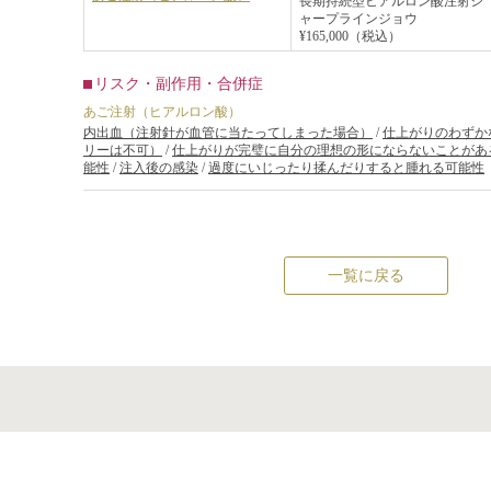
長期持続型ヒアルロン酸注射シ
ャープラインジョウ
¥165,000（税込）
リスク・副作用・合併症
あご注射（ヒアルロン酸）
内出血（注射針が血管に当たってしまった場合）
/
仕上がりのわずか
リーは不可）
/
仕上がりが完璧に自分の理想の形にならないことがあ
能性
/
注入後の感染
/
過度にいじったり揉んだりすると腫れる可能性
一覧に戻る