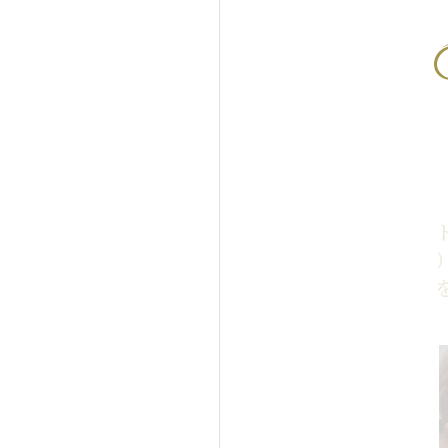
ィアムフェイスリフト＋顎
イタリアンリフ
肪吸引＋あごにヒアルロン
（ヒアルロン酸
射をした症例写真
アルロン酸注射
真