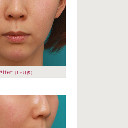
After
（1ヶ月後）