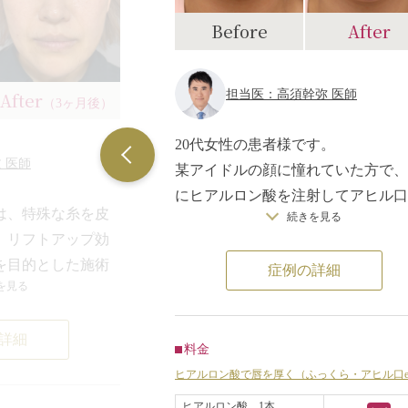
Before
After
担当医：高須幹弥 医師
After
（3ヶ月後）
20代女性の患者様です。
 医師
某アイドルの顔に憧れていた方で、
にヒアルロン酸を注射してアヒル口
は、特殊な糸を皮
続きを見る
作り、アゴ先にもヒアルロン酸を注
、リフトアップ効
して、引っこんでいるアゴを出しま
を目的とした施術
症例の詳細
た。
を見る
唇は、まずアヒル口を作るために上
で、アレルギーの
にヒアルロン酸を0.6cc注入しまし
詳細
え、肌へのなじみ
その某アイドルのアヒル口は、他の
料金
違和感もほぼあり
ヒル口芸能人に比べて、唇の厚みが
ヒアルロン酸で唇を厚く（ふっくら・アヒル口et
り、大きく前に突き出て、口角もし
ヒアルロン酸 1本