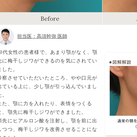
Before
担当医：高須幹弥 医師
30代女性の患者様で、あまり顎がなく、顎
先に梅干しジワができるのを気にされてい
ました。
診察させていただいたところ、やや口元が
出ている上に、少し顎が引っ込んでいまし
た。
また、顎に力を入れたり、表情をつくる
と、顎先に梅干しジワができました。
顎先にヒアルロン酸を注射し、顎を前に出
しつつ、梅干しジワを改善させることにな