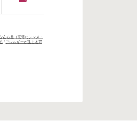
な左右差（完璧なシンメト
る
/
アレルギーが生じる可