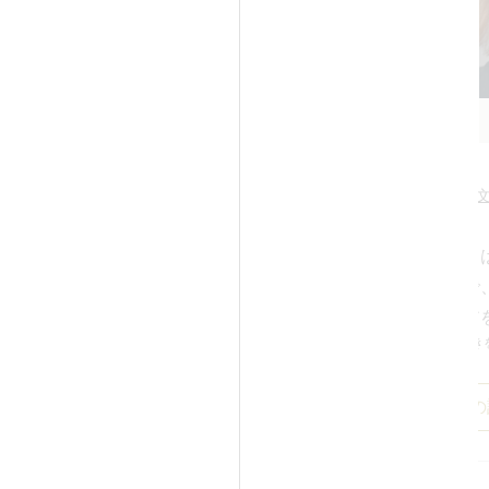
Before
After
Before
（1ヶ月後）
担当医：平野正之 医師
担当医：若佐文
アムフェイスリフト＋顎下脂肪
イタリアンリフトと
あごヒアルロン酸の施術をした
下に埋め込むことで
です。
果・エイジングケア
続きを見る
はこめかみのまわりから、耳の
続き
です。
って耳の後ろの毛の生え際で
吸収糸（溶ける糸）
症例の詳細
症例の
心配がないことに加
スリフトで改善するのは主にジ
も良いので、挿入の
と呼ばれる口もとのたるみで
ません。