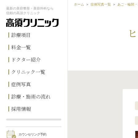
ホーム
症例写真一覧
あご・輪郭・
最新の
美容整形・美容外科なら
信頼の
高須クリニック
ヒ
診療項目
料金一覧
ドクター紹介
クリニック一覧
症例写真
診療・施術の流れ
採用情報
カウンセリング予約