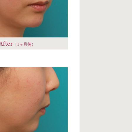
After
（1ヶ月後）