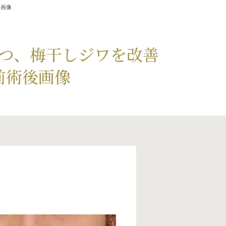
後画像
つ、梅干しジワを改善
前術後画像