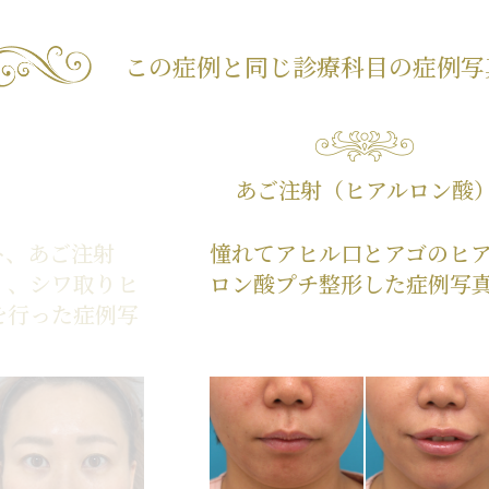
この症例と同じ診療科目の
症例写
あご注射（ヒアルロン酸
ト、あご注射
憧れてアヒル口とアゴのヒ
）、シワ取りヒ
ロン酸プチ整形した症例写
を行った症例写