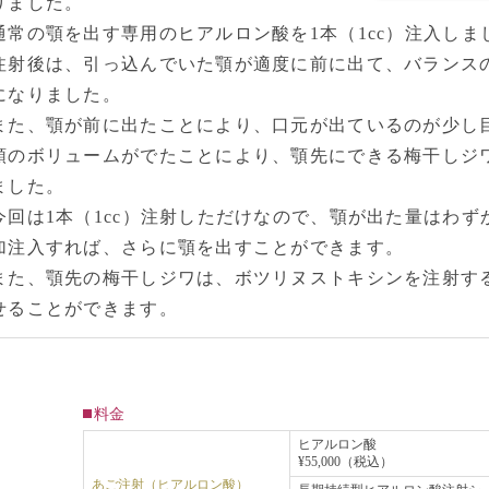
りました。
通常の顎を出す専用のヒアルロン酸を1本（1cc）注入しま
注射後は、引っ込んでいた顎が適度に前に出て、バランス
になりました。
また、顎が前に出たことにより、口元が出ているのが少し
顎のボリュームがでたことにより、顎先にできる梅干しジ
ました。
今回は1本（1cc）注射しただけなので、顎が出た量はわ
加注入すれば、さらに顎を出すことができます。
また、顎先の梅干しジワは、ボツリヌストキシンを注射す
せることができます。
料金
ヒアルロン酸
¥55,000（税込）
あご注射（ヒアルロン酸）