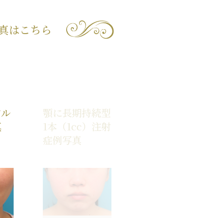
真はこちら
）
アル
顎に長期持続型ヒアルロン酸を
真
1本（1cc）注射した20代女性の
症例写真