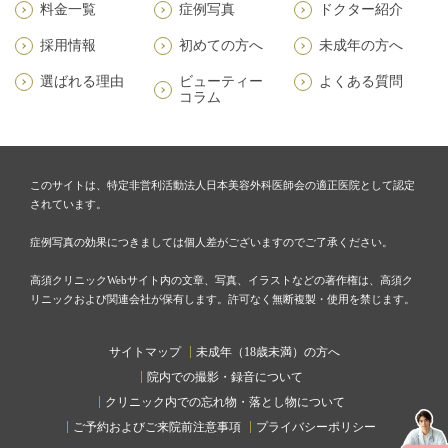
料金一覧
症例写真
ドクター紹介
採用情報
初めての方へ
未成年の方へ
選ばれる理由
ビューティー
よくある質問
コラム
このサイトは、特定非営利活動法人日本美容外科医師会の適正医院として認定
されています。
症例写真の効果につきましては個人差がございますのでご了承ください。
高須クリニックWebサイト内の文章、写真、イラストなどの著作権は、高須ク
リニックおよび関連会社が保有します。許可なく無断複製・使用を禁じます。
サイトマップ
未成年（18歳未満）の方へ
院内での撮影・録音について
クリニック内での忘れ物・落とし物について
ご予約およびご来院前注意事項
プライバシーポリシー