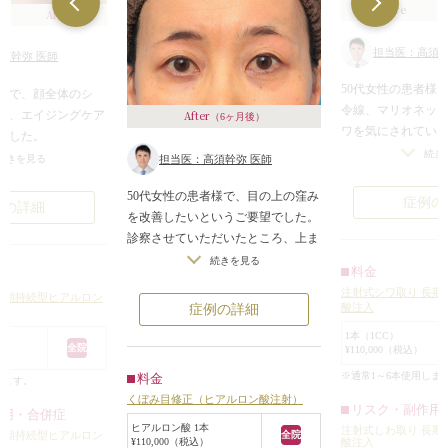
Before
After
担当医：高須幹
須幹弥 医師
50代女性の患者様
者様で、顔全体のシ
令線、マリオネッ
善、エイジングケア
After
（6ヶ月後）
ワを気にされてい
ました。
診察させていただ
続き
だいたところ、年齢
続きを見る
担当医：高須幹弥 医師
相応に肌の張りが
老化しており、特
頬~フェイスライン
50代女性の患者様で、目の上の窪み
下まぶたのたるみ、
症例の
例の詳細
ルゴ線、法令線、
を改善したいというご要望でした。
令線、口周りのシワ
ンが目立っていま
診察させていただいたところ、上ま
した。
顔のシワ専用の軟
ぶたの脂肪が少ないため、目の上が
、上まぶたたるみ取
続きを見る
料金
ヒアルロン酸注射
強く窪んでいました。
るみ取りなどの切開
注射式シワ取り 長期
長期持続型ヒアルロン
に1本ずつ（計2本
また、それによって影ができて奥目
がありますが、患者
酸注入
症例の詳細
~マリオネットライ
が強調され、実年齢より老けて見え
望んでいませんでし
1本（1CC）
つ（計2本）、顎の
ていました。
全院
¥110,000（税込）
ました。
窪みを埋めるためにヒアルロン酸注
なると、イタリアン
※通常1～6本使用しま
料金
します。
注射後は、深くく
射をすることになりました。
のリフトアップ治
くぼみ目修正（ヒアルロン酸注射）
いたゴルゴ線、法
目の上専用に使用している軟らかい
ステムなどの照射系
リスク・副作用
作用・合併症
トラインが浅くな
タイプのヒアルロン酸を1本（1cc）
ヒアルロン酸 1本
ン酸やボツリヌスト
注射式しわ取り 長期
長期持続型ヒアルロン
全院
¥110,000（税込）
酸注入
り、顎の梅干しジ