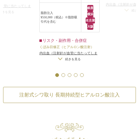
をバランスを見ながら左右の上まぶ
射による治療などが
内出血（注射針が血
りました。
が血管に当たってしま
たに分散して注入しました。
。
銀座
った場合）
/
仕上が
続き
がりのわずかな左右
続きを見る
深いシワを埋めて
注入後は、深かった目の上の窪みが
脂肪注入
お話ししたところ、
横浜
差（完璧なシンメト
¥550,000（税込）※脂肪吸
メトリーは不可）
/
ア
に張りが出たこと
ほどよく浅くなり、老けている印
ン酸注射で気になる
名古屋
引代を含む
レルギーが生じる可
る可能性
/
注入後の感
引き締まって、軽
象、奥目の印象が改善しました。
くすることになりま
大阪
染
/
血流不全、皮膚
膚壊死
/
過度にいじっ
果も出ました。
たり揉んだりすると
ると腫れる可能性
ゴルゴ線のある人
続型ヒアルロン酸
リスク・副作用・合併症
筋肉の付き方、靭
るみの下のくぼみ、
くぼみ目修正（ヒアルロン酸注射）
により、幼少期か
のシワに計6本注射
内出血（注射針が血管に当たってしま
ですが、年を取る
った場合）
/
仕上がりのわずかな左右
ました。
続きを見る
目立ってきます。
差（完璧なシンメトリーは不可）
/
ア
下のたるみが少し目
レルギーが生じる可能性
/
注入後の感
ヒアルロン酸を注
、法令線や口周りの
染
/
過度にいじったり揉んだりすると
て、ゴルゴ線を目
、全体的に張りのあ
腫れる可能性
中顔面の張りが出
た。
ップ効果とエイジ
も合わせて行うと、
注射式シワ取り 長期持続型ヒアルロン酸注入
たらし、顔全体の
。
ことが多いです。