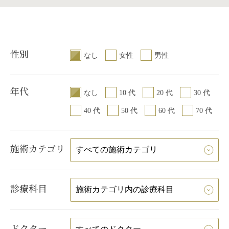
性別
なし
女性
男性
年代
なし
10 代
20 代
30 代
40 代
50 代
60 代
70 代
施術カテゴリ
診療科目
ドクター