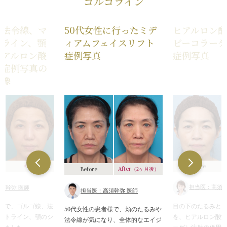
ゴルゴライン
、法令線、マ
50代女性に行ったミデ
ヒアルロン
トライン、顎
ィアムフェイスリフト
ビーコラー
ヒアルロン酸
症例写真
症例写真
た症例写真の
画像
Before
After
After
Before
（2ヶ月後）
担当医：高須英
須幹弥 医師
担当医：高須幹弥 医師
目の下のたるみと
者様で、ゴルゴ線、法
50代女性の患者様で、頬のたるみや
を、ヒアルロン酸
ットライン、顎のシ
法令線が気になり、全体的なエイジ