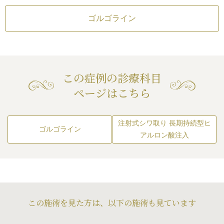
す。
差（完璧なシンメト
ベビーコラーゲン
靭帯の張り方、など
レルギーが生じる可
内出血（注射針が血
ゴルゴライン
からあることが多い
染
/
血流不全、皮膚
った場合）
/
仕上が
続き
ると更に深くなって
たり揉んだりすると
差（完璧なシンメト
。
入後の感染
/
血流不
注入することによっ
にいじったり揉んだ
目立たなくすると、
能性
出て、軽いリフトア
この症例の診療科目
ジングケア効果をも
ページはこちら
の印象が明るくなる
。
注射式シワ取り 長期持続型ヒ
ゴルゴライン
アルロン酸注入
この施術を見た方は、以下の施術も見ています