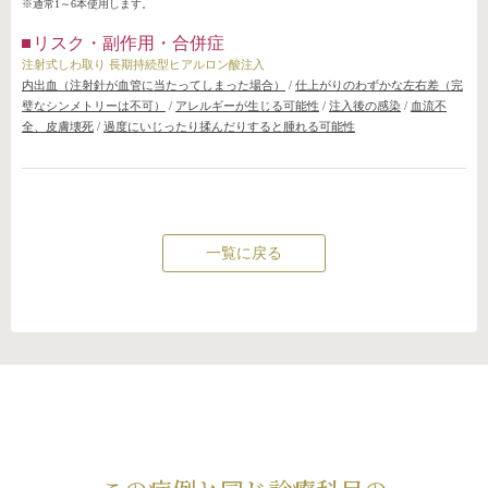
※通常1～6本使用します。
リスク・副作用・合併症
注射式しわ取り 長期持続型ヒアルロン酸注入
内出血（注射針が血管に当たってしまった場合）
/
仕上がりのわずかな左右差（完
璧なシンメトリーは不可）
/
アレルギーが生じる可能性
/
注入後の感染
/
血流不
全、皮膚壊死
/
過度にいじったり揉んだりすると腫れる可能性
一覧に戻る