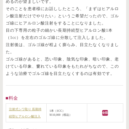
めるのが望ましいです。
そのことを患者様にお話ししたところ、「まずはヒアルロ
ン酸注射だけでやりたい」というご希望だったので、ゴル
ゴ線にヒアルロン酸注射をすることになりました。
目の下専用の粒子の細かい長期持続型ヒアルロン酸1本
（1cc）を左右のゴルゴ線に分散して注入しました。
注射後は、ゴルゴ線が程よく膨らみ、目立たなくなりまし
た。
ゴルゴ線があると、恐い印象、陰気な印象、暗い印象、老
けている印象、窶れている印象をもたれがちなので、この
ような治療でゴルゴ線を目立たなくするのは有効です。
料金
注射式シワ取り 長期持
1本（1CC）
全院
¥110,000（税込）
続型ヒアルロン酸注入