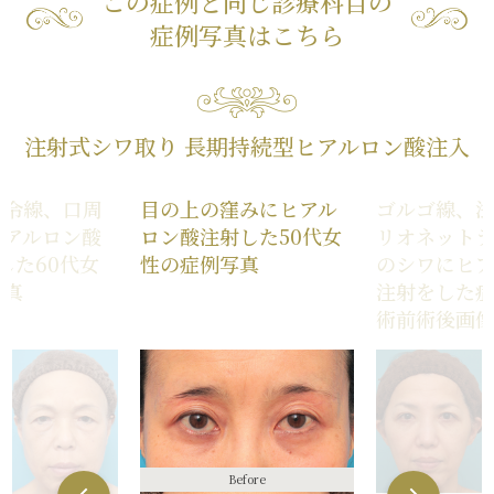
この症例と同じ診療科目の
症例写真はこちら
注射式シワ取り 長期持続型ヒアルロン酸注入
法令線、口周
目の上の窪みにヒアル
ゴルゴ線、
ヒアルロン酸
ロン酸注射した50代女
リオネットラ
した60代女
性の症例写真
のシワにヒ
写真
注射をした
術前術後画
Before