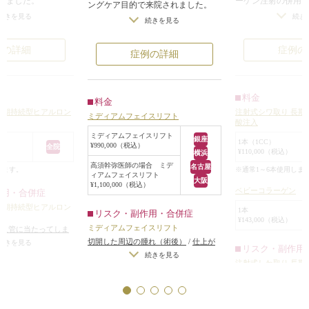
ーゲン注射の併用
いました。
ングケア目的で来院されました。
療を行いました。
だいたところ、年齢
続き
続きを見る
切ることには抵抗はなく、1週間以
続きを見る
目の下のたるみが
がなくなっており、
上顔が腫れても大丈夫ということだ
た。
インがたるんで、ゴ
ったので、ミディアムフェイスリフ
症例の
例の詳細
症例の詳細
、マリオネットライ
トをすることになりました。
ました。
髪の毛の中から耳の前にかけて皮膚
軟らかい長期持続型
を切開し、リテイニングリガメント
料金
料金
射を左右のゴルゴ線
を外した後、SMASの処理をし、余
注射式シワ取り 長期
長期持続型ヒアルロン
ミディアムフェイスリフト
2本）、左右の法令線
分な皮膚を切除して、丁寧に皮膚を
酸注入
ラインにかけて1本ず
縫合しました。
ミディアムフェイスリフト
銀座
1本（1CC）
顎のシワに1本注入し
¥990,000（税込）
全院
強い腫れは1週間程度で引きます。
¥110,000（税込）
横浜
1週間後に全て抜糸しました。
高須幹弥医師の場合 ミデ
名古屋
※通常1～6本使用しま
します。
くっきりと刻まれて
ィアムフェイスリフト
術後はフェイスラインがすっきり
大阪
¥1,100,000（税込）
法令線、マリオネッ
ベビーコラーゲン
作用・合併症
し、法令線が浅くなりました。
なって目立たなくな
また、頬のたるみが上がったことに
長期持続型ヒアルロン
1本
リスク・副作用・合併症
ジワも目立たなくな
¥143,000（税込）
より、顎の下や首のたるみも改善し
ミディアムフェイスリフト
が血管に当たってしま
ました。
切開した周辺の腫れ（術後）
/
仕上が
がりのわずかな左右
続きを見る
て、張りのない部分
リスク・副作用
この方は全体的に痩せており、元々
りのわずかな左右差（完璧なシンメト
続きを見る
メトリーは不可）
/
ア
とにより、顔全体が
注射式しわ取り 長期
顔のボリュームがあまりないため、
リーは不可）
/
傷跡が肥厚性瘢痕やケ
る可能性
/
注入後の感
酸注入
軽いリフトアップ効
ヒアルロン酸を注射や脂肪注入をす
ロイドになる可能性
/
感覚が鈍くなる
膚壊死
/
過度にいじっ
内出血（注射針が血
ると、更にエイジングケアできま
可能性
/
手術後の血腫
ると腫れる可能性
った場合）
/
仕上が
続き
人は、骨格、脂肪や