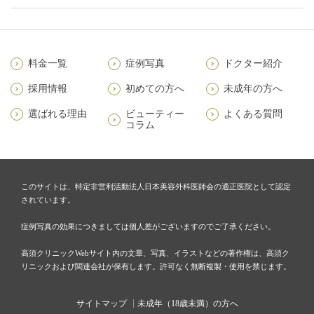
料金一覧
症例写真
ドクター紹介
採用情報
初めての方へ
未成年の方へ
選ばれる理由
ビューティー
よくある質問
コラム
このサイトは、特定非営利活動法人日本美容外科医師会の適正医院として認定
されています。
症例写真の効果につきましては個人差がございますのでご了承ください。
高須クリニックWebサイト内の文章、写真、イラストなどの著作権は、高須ク
リニックおよび関連会社が保有します。許可なく無断複製・使用を禁じます。
サイトマップ
未成年（18歳未満）の方へ