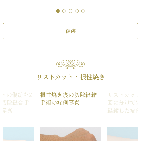
痕やケロイドになる可能性
/
手術後の
とができます（この
血腫
作用・合併症
とりがないため、切
根性焼き
はできず、アブレー
る抗生剤や痛みどめに
た）。
症状
/
傷跡が肥厚性瘢
続きを見る
レーザーは、繰り返
傷跡
なる可能性
によって、多少傷を
きますが、リストC
した傷は残り、他人
Cだと認識されてし
トCの傷の治療には
ません。
リストカット・根性焼き
トの傷跡を2
根性焼き痕の切除縫縮
リストカット
て切除縫合手
手術の症例写真
回に分けて
例写真
縫縮した症