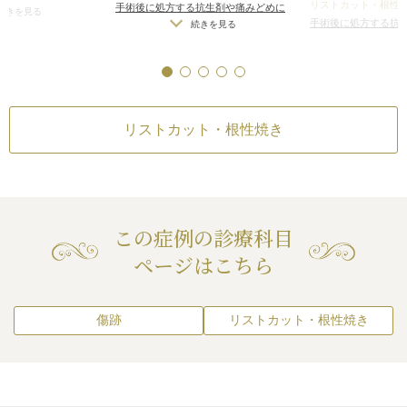
リストカット・根性
手術後に処方する抗生剤や痛みどめに
症状
/
傷跡が肥厚性瘢
続きを見る
手術後に処方する抗
よるアレルギー症状
/
傷跡が肥厚性瘢
続きを見る
なる可能性
よるアレルギー症状
続き
痕やケロイドになる可能性
痕やケロイドになる
リストカット・根性焼き
この症例の診療科目
ページはこちら
傷跡
リストカット・根性焼き