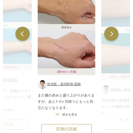
efore
Before
Befo
回目手術後1年）
After
(1ヶ月後)
After
（2回目手術
須幹弥 医師
担当医：高須幹弥 医師
担当医：高須幹
者様で、前腕のリスト
まだ傷の赤みと盛り上がりがありま
消したいというご要
20代女性の患者様
すが、あと3~6ヶ月経つともっと目
カットの傷跡を気
立たなくなります。
落ち着いており、新
続きを見る
た。
斜めの細い一本の傷になるので、ぱ
続きを見る
トをすることはなく
診察させていただい
続き
っと見た印象はガラスか何かで怪我
することに踏み切っ
例の詳細
程度の長さの傷跡
をしてできた傷痕に見えます。
た。
症例の詳細
でいました。