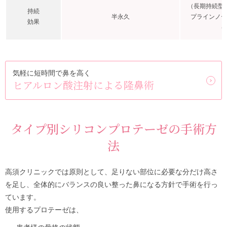
（長期持続型
持続
半永久
プラインノー
効果
（
気軽に短時間で鼻を高く
ヒアルロン酸注射による隆鼻術
タイプ別シリコンプロテーゼの手術方
法
高須クリニックでは原則として、足りない部位に必要な分だけ高さ
を足し、全体的にバランスの良い整った鼻になる方針で手術を行っ
ています。
使用するプロテーゼは、