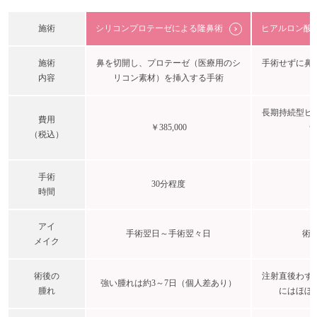
施術
シリコンプロテーゼによる隆鼻術
ヒアルロン酸
施術
鼻を切開し、プロテーゼ（医療用のシ
手術せずに鼻
内容
リコン素材）を挿入する手術
長期持続型ヒ
費用
￥385,000
ラ
（税込）
手術
30分程度
時間
アイ
手術翌日～手術翌々日
術後
メイク
術後の
注射直後わず
強い腫れは約3～7日（個人差あり）
腫れ
にはほぼ