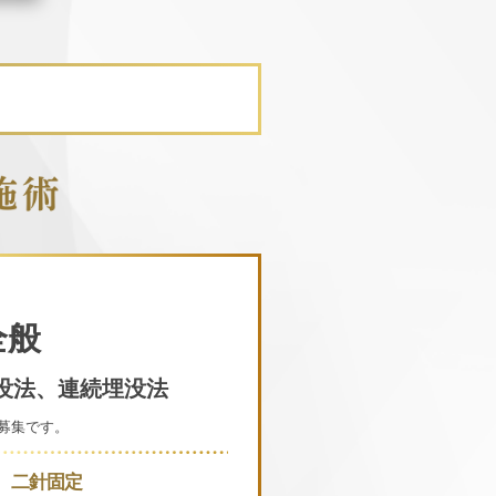
全般
没法、連続埋没法
募集です。
二針固定