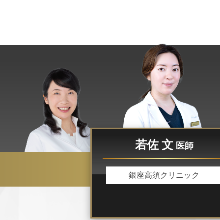
若佐 文
医師
銀座高須クリニック