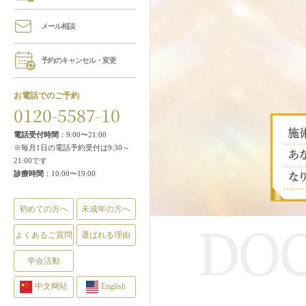
メール相談
予約のキャンセル・変更
お電話でのご予約
0120-5587-10
電話受付時間
：9:00〜21:00
※毎月1日の電話予約受付は9:30～
21:00です
診療時間
：10:00〜19:00
初めての方へ
未成年の方へ
よくあるご質問
選ばれる理由
学会活動
中文网站
English