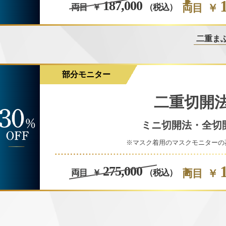
187,000
両目
￥
両目
￥
（税込）
二重ま
部分モニター
二重切開
ミニ切開法・全切
※マスク着用のマスクモニターの
275,000
両目
￥
両目
￥
（税込）