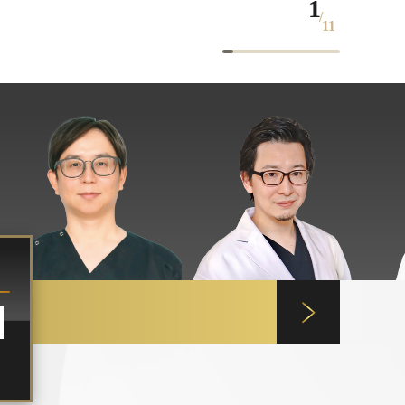
1
/
11