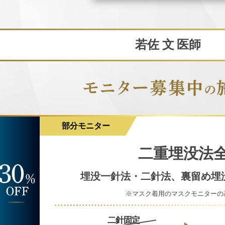
若佐 文
医師
部分モニター
二重埋没法
埋没一針法・二針法、裏留め埋
※マスク着用のマスクモニターの
二針固定