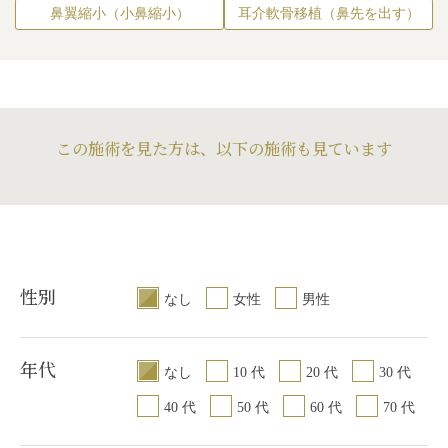
可能性
/
注入後の感
写真を撮っても、
鼻翼縮小（小鼻縮小）
耳介軟骨移植（鼻先を出す）
り揉んだりすると腫
りも改善されてい
ます。顎へのヒア
内出血も落ち着い
美しい輪郭となり
この施術を見た方は、以下の施術も見ています
性別
なし
女性
男性
年代
なし
10 代
20 代
30 代
40 代
50 代
60 代
70 代