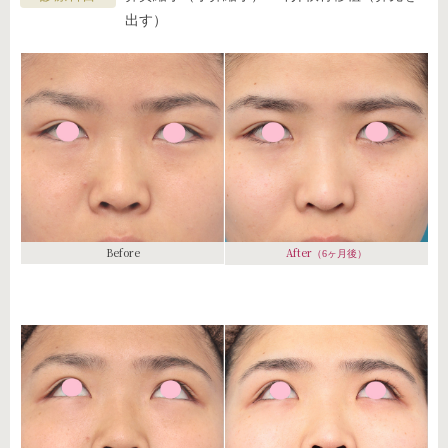
出す）
Before
After
（6ヶ月後）