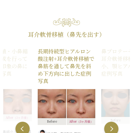
小鼻縮小は、鼻の
なる（サイズや形の
続き
この患者様のように、小鼻が外側に
外側の途中にかけ
ゼを入れた場合）
/
耳介軟骨移植（鼻先
張り出していない場合の小鼻縮小は
な左右差（完璧なシ
下組織を最大幅約5
軟骨の輪郭が浮き出
内側法で行うことが多いです。
可）
/
仕上がりが完
しました。
（無理をして大量に
続き
逆に、外側に張り出している場合
形にならないことが
術後は自然な範囲
合）
/
仕上がりのわ
鼻翼縮小（小鼻縮小
は、外側法あるいは内側法+外側法
耳介軟骨移植（鼻先を出す）
整いました。
璧なシンメトリーは
不自然な小鼻・鼻の
で行うことになります。
が完璧に自分の理想
この患者様のよう
（小鼻を切除しすぎ
続き
とがある
/
感染
く、全体的にのっ
りのわずかな左右差
移植・小鼻縮
長期持続型ヒアルロン
鼻プロテー
顔つきの人に対し
リーは不可）
/
仕上
形成を行って
酸注射+耳介軟骨移植で
耳介軟骨移
高くしたり、鼻先
の理想の形にならな
た印象の鼻に
鼻筋を通して鼻先を斜
小、顎ヒア
と、必ず不自然に
レの顔になってし
例写真
め下方向に出した症例
症例写真
自然な範囲内で、
写真
するのが望ましい
After
（2ヶ月後）
Before
After
Before
（3ヶ月後）
小鼻縮小・鼻尖形成