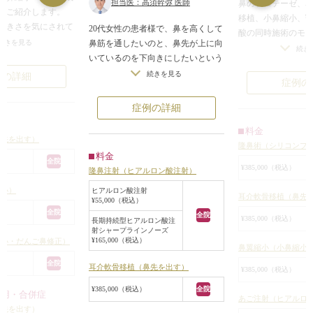
担当医：高須幹弥 医師
鼻のプロテーゼ、
をご紹介します。
移植、小鼻縮小、
大きさを気にされて
20代女性の患者様で、鼻を高くして
酸の同時施術のモ
続きを見る
鼻筋を通したいのと、鼻先が上に向
させていただきま
続き
在感が小さくなり、
いているのを下向きにしたいという
患者様は、30代女
たことで洗練された
御要望でした。
続きを見る
例の詳細
鼻を高くしたい、
症例の
た。
シリコンプロテーゼ+鼻先の耳介軟
くしたい、鼻の穴
骨移植をすることをご検討いただき
の横への広がりも
症例の詳細
ましたが、シリコンプロテーゼを入
全体としてより美
料金
れるのは何となく抵抗があるという
うご希望でした。
鼻先を出す）
隆鼻術（シリコンプ
ことでした。
また、顎が小さく
料金
そのため、眉間~鼻根部~鼻先の上部
全院
し後ろ気味なため
¥385,000（税込）
隆鼻注射（ヒアルロン酸注射）
には長期持続型ヒアルロン酸注射を
よってより美しい
し、鼻先には耳介軟骨移植をするこ
縮小）
ヒアルロン酸注射
ご希望されました
耳介軟骨移植（鼻先
¥55,000（税込）
とになりました。
また、当院受診前
全院
全院
¥385,000（税込）
長期持続型ヒアルロン酸は約0.8cc注
長期持続型ヒアルロン酸注
のヒアルロン酸注
射シャープラインノーズ
入して鼻筋を通し、耳介軟骨移植で
した。
¥165,000（税込）
縮小・だんご鼻修正）
鼻翼縮小（小鼻縮小
約3mm鼻先を斜め下方向に出しまし
ご本人は、鼻への
た。
全院
手術をご希望され
耳介軟骨移植（鼻先を出す）
¥385,000（税込）
術後は適度に鼻筋が通り、自然で上
にヒアラーゼにて
¥385,000（税込）
全院
品な鼻になりました。
作用・合併症
かす作業を行って
あご注射（ヒアルロ
鼻専用の長期持続型ヒアルロン酸注
鼻先を出す）
写真は、他院で行