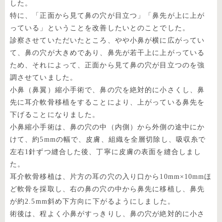
した。
特に、「正面から見て鼻の穴が目立つ」「鼻先が上に上が
っている」ということを改善したいとのことでした。
診察させていただいたところ、やや小鼻が横に広がってい
て、鼻の穴が大きめであり、鼻先が若干上に上がっている
ため、それによって、正面から見て鼻の穴が目立つのを強
調させていました。
小鼻（鼻翼）縮小手術で、鼻の穴を絶対的に小さくし、鼻
先に耳介軟骨移植をすることにより、上がっている鼻先を
下げることになりました。
小鼻縮小手術は、鼻の穴の中（内側）から外側の途中にか
けて、約5mmの幅で、皮膚、組織を全層切除し、吸収糸で
左右1針ずつ縫合した後、丁寧に皮膚の表面を縫合しまし
た。
耳介軟骨移植は、片方の耳の穴の入り口から10mm×10mmほ
ど軟骨を採取し、右の鼻の穴の中から鼻先に移植し、鼻先
が約2.5mm斜め下方向に下がるようにしました。
術後は、程よく小鼻がすっきりし、鼻の穴が絶対的に小さ