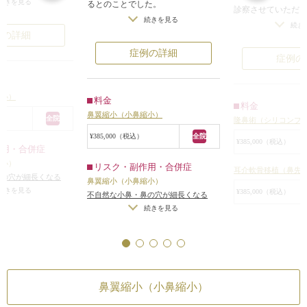
や薄くするため、小
続きを見る
るとのことでした。
診察させていただ
さしい顔立ちにする
診察させていただいたところ、確か
続きを見る
人特有の全体的に
続き
提案をしました。
に小鼻は横に広がっており、それに
例の詳細
らな顔つきをして
がった小鼻を鼻全体
伴って鼻の穴も横に広がって大きい
症例の詳細
ど高くなく、鼻筋
症例の
調整しながら、丁寧
状態でした。
る感じではありま
きます。溝に沿って
ただ、小鼻の横の張りはそれほどな
鼻先はやや潰れ気
傷跡は溝と同化して
く、鼻孔底が広く、鼻の穴が大きい
いました。
縮小）
料金
なります。
状態でした。
料金
小鼻はやや広がり
鼻翼縮小（小鼻縮小）
がり、強調されてい
患者様は最初から小鼻（鼻翼）縮小
全院
隆鼻術（シリコンプ
大きく、目立って
ちにくく、小鼻もす
手術を希望されていたため、小鼻縮
¥385,000（税込）
全院
全体的に整った鼻
¥385,000（税込）
ようになりました。
小手術をすることになりました。
作用・合併症
リコンプロテーゼ
小鼻の横への張り出しは少なかった
縮小）
リスク・副作用・合併症
介軟骨移植、小鼻
耳介軟骨移植（鼻先
ため、鼻翼の外側は切開せず、内側
鼻の穴が細長くなる
鼻翼縮小（小鼻縮小）
時に行うことにな
すぎた場合）
/
仕上が
続きを見る
のみの切開で行う内側法で行うこと
¥385,000（税込）
不自然な小鼻・鼻の穴が細長くなる
シリコンプロテー
右差（完璧なシンメト
になりました。
（小鼻を切除しすぎた場合）
/
仕上が
続きを見る
て不自然にならな
上がりが完璧に自分
鼻孔底の余分な皮膚と皮下組織を約
鼻翼縮小（小鼻縮小
りのわずかな左右差（完璧なシンメト
い鼻根部の部分が約
らないことがある
5mmの幅で切除するデザインで手術
リーは不可）
/
仕上がりが完璧に自分
うに、眉間の下部
¥385,000（税込）
の理想の形にならないことがある
を行い、中縫いと外縫いの二層縫合
挿入しました。
で傷を縫合しました。
耳介軟骨移植は、鼻
リスク・副作用
手術後は、小鼻の横の広がりが改善
め下方向に出るよ
鼻翼縮小（小鼻縮小）
隆鼻術（シリコンプ
し、それに伴って鼻の穴の横幅も小
行いました。
プロテーゼの輪郭が
さくなりました。