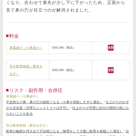
くなり、合わせて鼻先が少し下に下がったため、正面から
見て鼻の穴が目立つのが解消されました。
料金
鼻翼縮小（小鼻縮小）
¥385,000（税込）
全院
耳介軟骨移植（鼻先を
¥385,000（税込）
全院
出す）
リスク・副作用・合併症
鼻翼縮小（小鼻縮小）
不自然な小鼻・鼻の穴が細長くなる（小鼻を切除しすぎた場合）
/
仕上がりのわず
かな左右差（完璧なシンメトリーは不可）
/
仕上がりが完璧に自分の理想の形にな
らないことがある
耳介軟骨移植（鼻先を出す）
軟骨の輪郭が浮き出て不自然になる（無理をして大量に軟骨を移植した場合）
/
仕