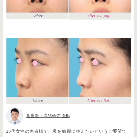
Before
After
（6ヶ月後）
Before
After
（6ヶ月後）
担当医：高須幹弥 医師
20代女性の患者様で、鼻を綺麗に整えたいというご要望で