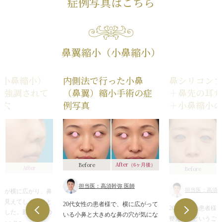
症例写真はこちら
鼻翼縮小（小鼻縮小）
（小鼻縮小）
内側法で行った小鼻
鼻シリコン
 強調されて
（鼻翼）縮小手術の症
＋鼻先の耳
の穴
例写真
＋小鼻縮小
After
Before
（6ヶ月後）
After
Before
担当医：高須幹弥 医師
担当医：高須幹
鼻が横に広がり、鼻
て見えてしまうこと
20代女性の患者様で、横に広がって
20代女性の患者様
ました。顔の中での
いる小鼻と大きめな鼻の穴が気にな
整えたいというご