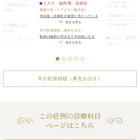
ヒアルロン酸
リスク・副作用・合併症
射は適度な硬さがあるため、横に広
き出て不自然になる
ロン酸はヒアラー
¥55,000（税込）
隆鼻注射（ヒアルロン酸注射）
量に軟骨を移植した場
がりにくく、綺麗に鼻筋が通りやす
続きを見る
後の状態です。
長期持続型ヒアルロン
内出血（注射針が血管に当たってしま
わずかな左右差（完
いです。
縮小）
お鼻は全体的にあ
射シャープラインジョ
った場合）
/
仕上がりのわずかな左右
ーは不可）
/
仕上がり
続きを見る
¥165,000（税込）
鼻の穴が細長くなる
に付け根（鼻根部
差（完璧なシンメトリーは不可）
/
仕
理想の形にならないこ
耳介軟骨移植（鼻先を出す）
すぎた場合）
/
仕上が
続きを見る
す。
上がりが完璧に自分の理想の形になら
軟骨の輪郭が浮き出て不自然になる
右差（完璧なシンメト
リスク・副作用
また、鼻先ももう
縮小・だんご鼻・団子
ないことがある
/
アレルギーが生じる
（無理をして大量に軟骨を移植した場
上がりが完璧に自分
続きを見る
鼻修正）
隆鼻術（シリコンプ
が、より立体感の
可能性
/
注入後の感染
/
血流不全、皮膚
合）
/
仕上がりのわずかな左右差（完
らないことがある
ングによる鼻先の固定
/
プロテーゼの輪郭が
り、美しくなるこ
壊死
/
過度にいじったり揉んだりする
璧なシンメトリーは不可）
/
仕上がり
かな左右差（完璧なシ
続きを見る
なる（サイズや形の
続き
と腫れる可能性
す。
が完璧に自分の理想の形にならないこ
可）
/
仕上がりが完璧
ゼを入れた場合）
/
耳介軟骨移植（鼻先
小鼻の横方向への
とがある
/
感染
形にならないことがあ
な左右差（完璧なシ
軟骨の輪郭が浮き出
くなると、スマー
い場合と出にくい場
可）
/
仕上がりが完
（無理をして大量に
続き
耳介軟骨移植（鼻先を出す）
能性があります。
瘡
形にならないことが
合）
/
仕上がりのわ
輪郭に関しては、
鼻翼縮小（小鼻縮小
璧なシンメトリーは
ら見ると少し後方
不自然な小鼻・鼻の
が完璧に自分の理想
（小鼻を切除しすぎ
め、お顔に対して
続き
とがある
/
感染
りのわずかな左右差
少し出すことで、
あご注射（ヒアルロ
リーは不可）
/
仕上
ランスの良い輪郭
内出血（注射針が血
この症例の診療科目
の理想の形にならな
されます。
った場合）
/
仕上が
続き
ページはこちら
施術後は、鼻筋は
差（完璧なシンメト
上がりが完璧に自分
き締まり、スマー
ないことがある
/
ア
した。例えば、お