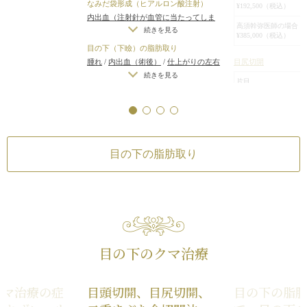
目頭切開は、寄り
なみだ袋形成（ヒアルロン酸注射）
¥192,500（税込）
（3）脂肪再配置術：余分な脂肪を
い目にならない程度
内出血（注射針が血管に当たってしま
高須幹弥医師の場合 
凹みに移動させ、段差をなだらかに
1.5mmずつ内側に
った場合）
/
仕上がりのわずかな左右
続きを見る
¥385,000（税込）
差（完璧なシンメトリーは不可）
/
仕
目尻切開は、でき
目の下（下瞼）の脂肪取り
非外科的治療としてはこのような施
上がりが完璧に自分の理想の形になら
げ、1.5mmずつ外
目尻切開
腫れ
/
内出血（術後）
/
仕上がりの左右
ないことがある
/
アレルギーが生じる
術があります。
術後はご希望通り
差（片目ずつ手術をする場合）
/
目の
続きを見る
片目
可能性
/
注入後の感染
/
過度にいじった
（1）ヒアルロン酸注入：へこみに
り、目の横幅も広
下（下瞼）にくぼみが生じる（脂肪を
¥148,500（税込）
り揉んだりすると腫れる可能性
ボリュームを補充して影を改善
取り過ぎた場合）
/
仕上がりのわずか
クマも改善しまし
両目
（2）脂肪注入：皮膚の質感改善や
な左右差（完璧なシンメトリーは不
目元の手術を複数
¥275,000（税込）
可）
/
手術後、笑うと少し目の下が膨
色素沈着改善
時に行うこともで
らむ可能性
/
脂肪を除去した部分の皮
高須幹弥医師の場合 
（3）レーザー治療：血管拡張や色
空けて別々に行う
¥192,500（税込）
目の下の脂肪取り
膚に小じわが増える可能性
素沈着によるクマにアプローチ
同時に行っても別
高須幹弥医師の場合 
終的な仕上がりに
¥385,000（税込）
そして、施術選択のポイントには次
とんどありません
のようなものがあります。
うが、通院回数が
目の下の脂肪取り
（1）脂肪の突出が強い場合 → 脱脂
ダウンタイムも1回
目の下（片目）
術や脂肪再配置が有効
討いただいていま
¥275,000（税込）
（2）皮膚のたるみが目立つ場合 →
目の下のクマ治療
目の下（両目）
下眼瞼切開でのたるみ除去
¥550,000（税込）
（3）軽度の凹み・影の場合 → ヒア
ルロン酸や脂肪注入で改善
クマ治療の症
目頭切開、目尻切開、
目の下の脂
リスク・副作用
二重まぶた・全切開