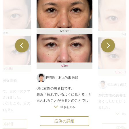
Before
efore
Befo
After
（1ヶ月後）
After
（9
担当医：村上尚来 医師
須幹弥 医師
担当医：高須幹
60代女性の患者様です。
者様で、目の下のクマ
最近「疲れているように見える」と
20代女性の患者様
院されました。
言われることがあるとのことでし
良くしたいという
だいたところ、目の
た。
続きを見る
ました。
んでおり、脂肪の膨
続きを見る
目の下のクマやたるみが目立って実
ある程度幅のある
続き
で陰になって、クマ
年齢より老けて見えるのが気にな
て、もっと目を大
症例の詳細
した。
例の詳細
り、メイクでも隠しきれないという
のクマも改善させ
除去して、窪んでい
症例の