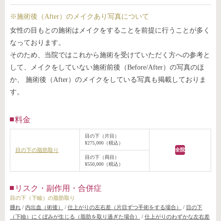
※施術後（After）のメイクあり写真について
女性の目もとの施術はメイクをすることを前提に行うことが多く
なっております。
そのため、当院ではこれから施術を受けていただく方への参考と
して、メイクをしていない施術前後（Before/After）の写真のほ
か、 施術後（After）のメイクをしている写真も掲載しておりま
す。
料金
目の下（片目）
¥275,000（税込）
目の下の脂肪取り
全院
目の下（両目）
¥550,000（税込）
リスク・副作用・合併症
目の下（下瞼）の脂肪取り
腫れ
/
内出血（術後）
/
仕上がりの左右差（片目ずつ手術をする場合）
/
目の下
（下瞼）にくぼみが生じる（脂肪を取り過ぎた場合）
/
仕上がりのわずかな左右差