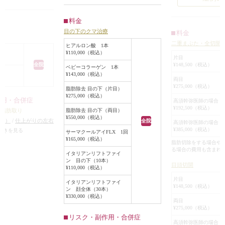
ことで来院されました。
でした。
ルロン酸を注射する
診察させていただ
が、同時に行うより
料金
診察させていただいたところ、皮膚
たの開きは良いの
除去して、腫れがお
目の下のクマ治療
料金
の弾力低下によるたるみが見受けら
はそれほど大きい
り
アルロン酸を注射す
二重まぶた・全切開
れました。
ヒアルロン酸 1本
んでした。
、まず脂肪除去をす
¥110,000（税込）
また、眼窩脂肪（目の下のふくら
また、二重の幅、
片目
した。
¥148,500（税込）
全院
み）が前に突出してその下に影がで
ベビーコラーゲン 1本
り、目の下には眼
下に下まぶたの裏側
¥143,000（税込）
きていました。
があり、クマを強
両目
ーで小さな穴を開け
¥275,000（税込）
加えて、頬のボリュームが減少して
た。
脂肪除去 目の下（片目）
脂肪を除去しまし
¥275,000（税込）
いることによりクマがより強調され
眼瞼下垂手術をす
作用・合併症
高須幹弥医師の場合 
ていました。
¥192,500（税込）
で、二重まぶた全
脂肪除去 目の下（両目）
の脂肪取り
らみの部分がほぼ平
¥550,000（税込）
を広げて平行型二
後）
/
仕上がりの左右
全院
高須幹弥医師の場合 
が目立たなくなりま
このような目の下のクマやたるみに
¥385,000（税込）
術をする場合）
/
目の
開と目尻切開で目
続きを見る
サーマクールアイFLX 1回
¥165,000（税込）
は、いくつかの治療法が考えられま
ぼみが生じる（脂肪を
とになりました。
脂肪切除をする場合や
ロン酸を注射する
）
/
仕上がりのわずか
る場合の費用も含まれ
す。
目の下のクマに対
イタリアンリフトファイ
さらにクマが目立た
なシンメトリーは不
ン 目の下（10本）
の内側から余分な
目頭切開
¥110,000（税込）
うと少し目の下が膨
外科的治療としてはこのような施術
することになりま
を除去した部分の皮
片目
があります。
イタリアンリフトファイ
二重まぶた全切開
¥148,500（税込）
える可能性
ン 顔全体（30本）
（1）下眼瞼脱脂術（経結膜アプロ
の幅が見えるよう
¥330,000（税込）
両目
ーチ）：突出した眼窩脂肪を除去
膚切除は行わず、
¥275,000（税込）
（2）下眼瞼切開術：皮膚のたるみ
ROOFの切除も行
リスク・副作用・合併症
高須幹弥医師の場合 
も同時に切除