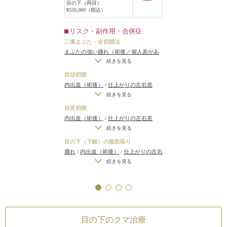
目の下（両目）
¥550,000（税込）
リスク・副作用・合併症
二重まぶた・全切開法
まぶたの強い腫れ（術後／個人差があ
ります）
/
内出血（術後）
/
仕上がりの
続きを見る
左右差（片目ずつ手術をする場合）
/
目頭切開
不自然な二重（無理に二重の幅を広げ
内出血（術後）
/
仕上がりの左右差
た場合）
/
仕上がりのわずかな左右差
（片目ずつ手術をする場合）
/
仕上が
続きを見る
（完璧なシンメトリーは不可）
/
仕上
りのわずかな左右差（完璧なシンメト
目尻切開
がりが完璧に自分の理想の形にならな
リーは不可）
/
仕上がりが完璧に自分
内出血（術後）
/
仕上がりの左右差
いことがある
/
二重のラインの癒着が
の理想の形にならないことがある
（片目ずつ手術をする場合）
/
仕上が
続きを見る
とれる可能性
/
手術後の血腫
りのわずかな左右差（完璧なシンメト
目の下（下瞼）の脂肪取り
リーは不可）
/
仕上がりが完璧に自分
腫れ
/
内出血（術後）
/
仕上がりの左右
の理想の形にならないことがある
/
ア
差（片目ずつ手術をする場合）
/
目の
続きを見る
ートメイクが取れる可能性
下（下瞼）にくぼみが生じる（脂肪を
取り過ぎた場合）
/
仕上がりのわずか
な左右差（完璧なシンメトリーは不
可）
/
手術後、笑うと少し目の下が膨
らむ可能性
/
脂肪を除去した部分の皮
目の下のクマ治療
膚に小じわが増える可能性