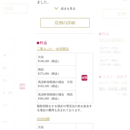
ました。
みの下に影ができ
目の下の脂肪が原因
ある程度幅のある平行型の二重にし
例の詳細
続きを見る
せていました。
できていました。そ
症例の
て、もっと目を大きくして、目の下
このタイプのクマ
脂肪吸引を行い、眼
のクマも改善させたいというご希望
症例の詳細
取り+目の下の窪み
ることでクマを目立
でした。
酸注射が有効です
す。患者様のクマ
診察させていただいたところ、まぶ
料金
療
の脂肪取りのみを
なると同時に目の上
たの開きは良いのですが、目の横幅
目の下の脂肪取り
術後は脂肪の膨ら
なりました。
料金
本
はそれほど大きいわけではありませ
マが目立たなくな
目の下（片目）
りは、凹凸や傷跡が
二重まぶた・全切開法
んでした。
¥275,000（税込）
この後、ヒアルロ
、ゆっくり丁寧に脂
 1本
また、二重の幅、形に左右差があ
片目
更に目立たなくな
とを気をつけながら
目の下（両目）
¥148,500（税込）
り、目の下には眼窩内脂肪の膨らみ
¥550,000（税込）
トです。
（片目）
があり、クマを強調させていまし
両目
¥275,000（税込）
た。
リスク・副作用
全院
（両目）
眼瞼下垂手術をする必要はないの
高須幹弥医師の場合 片目
目の下（下瞼）の脂
¥192,500（税込）
全院
で、二重まぶた全切開法で二重の幅
腫れ
/
内出血（術後
LX 1回
を広げて平行型二重を作り、目頭切
差（片目ずつ手術を
続き
高須幹弥医師の場合 両目
¥385,000（税込）
開と目尻切開で目の横幅を広げるこ
下（下瞼）にくぼみ
取り過ぎた場合）
/
ファイ
とになりました。
脂肪切除をする場合や埋没法の糸を抜去す
）
る場合の費用も含まれております。
な左右差（完璧なシ
目の下のクマに対しては、下まぶた
可）
/
手術後、笑う
の内側から余分な眼窩内脂肪を除去
目頭切開
らむ可能性
/
脂肪を
ファイ
することになりました。
）
膚に小じわが増える
片目
二重まぶた全切開法は、適度に二重