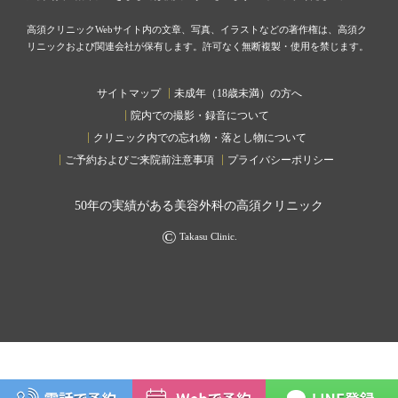
高須クリニックWebサイト内の文章、写真、イラストなどの著作権は、高須ク
リニックおよび関連会社が保有します。許可なく無断複製・使用を禁じます。
サイトマップ
未成年（18歳未満）の方へ
院内での撮影・録音について
クリニック内での忘れ物・落とし物について
ご予約およびご来院前注意事項
プライバシーポリシー
50
年の実績がある美容外科の高須クリニック
©
Takasu Clinic.