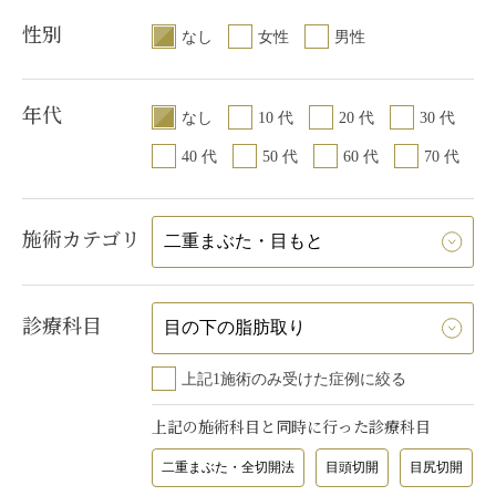
性別
なし
女性
男性
年代
なし
10 代
20 代
30 代
40 代
50 代
60 代
70 代
施術カテゴリ
診療科目
上記1施術のみ受けた症例に絞る
上記の施術科目と同時に行った診療科目
二重まぶた・全切開法
目頭切開
目尻切開