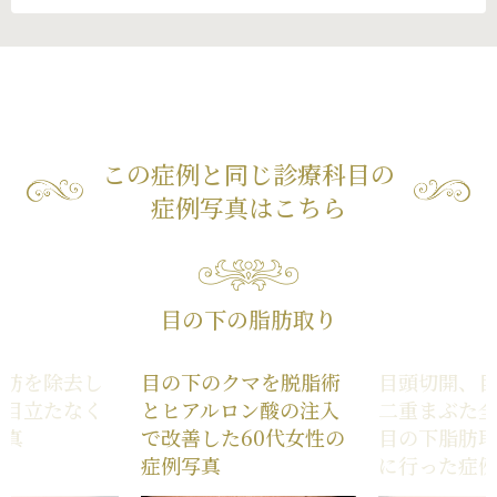
この症例と同じ診療科目の
症例写真はこちら
目の下の脂肪取り
脂肪を除去し
目の下のクマを脱脂術
目頭切開、
を目立たなく
とヒアルロン酸の注入
二重まぶた
写真
で改善した60代女性の
目の下脂肪
症例写真
に行った症