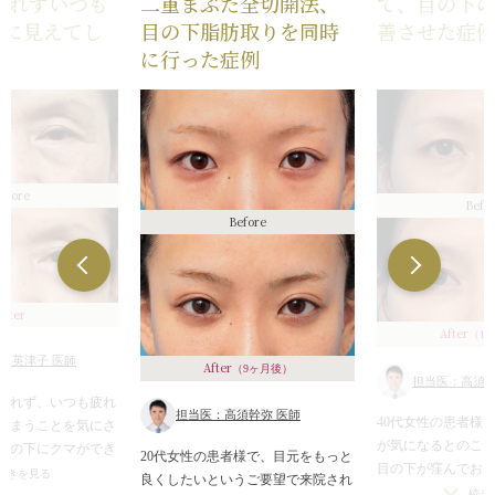
とれずいつも
二重まぶた全切開法、
て、目の下
こちらの患者様は、外科的治療の下
まぶたの強い腫れ（
うに見えてし
目の下脂肪取りを同時
善させた症
眼瞼脱脂術と非外科的治療のヒアル
ります）
/
内出血（
続き
み
に行った症例
ロン酸注入の両方を行いました。
左右差（片目ずつ手
目頭切開
不自然な二重（無理
内出血（術後）
/
仕
この施術によって、目元がすっきり
た場合）
/
仕上がり
（片目ずつ手術をす
続き
（完璧なシンメトリ
して疲れて見えてしまう印象が改善
りのわずかな左右差
目尻切開
がりが完璧に自分の
しました。
リーは不可）
/
仕上
内出血（術後）
/
仕
いことがある
/
二重
また、自然で明るい印象になり、メ
の理想の形にならな
（片目ずつ手術をす
続き
とれる可能性
/
手術
efore
イクもしやすくなると思います。
Befo
りのわずかな左右差
目の下（下瞼）の脂
Before
リーは不可）
/
仕上
腫れ
/
内出血（術後
の理想の形にならな
差（片目ずつ手術を
続き
ートメイクが取れる
下（下瞼）にくぼみ
取り過ぎた場合）
/
After
な左右差（完璧なシ
After
（1
可）
/
手術後、笑う
須英津子 医師
After
らむ可能性
/
脂肪を
（9ヶ月後）
担当医：高須幹
膚に小じわが増える
とれず、いつも疲れ
担当医：高須幹弥 医師
40代女性の患者様
しまうことを気にさ
が気になるとのこ
目の下にクマができ
20代女性の患者様で、目元をもっと
目の下が窪んでお
かの原因があります
続きを見る
良くしたいというご要望で来院され
下に脂肪の膨らみ
の場合、目袋または
続き