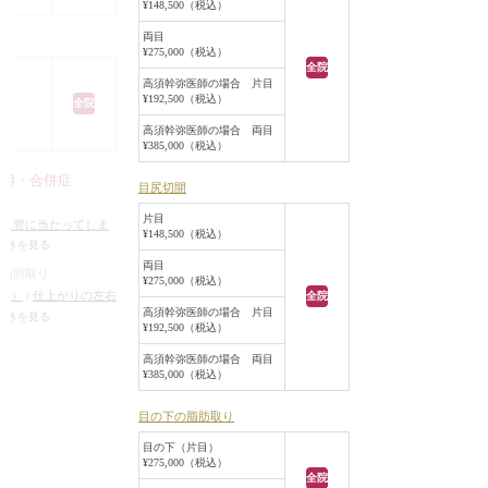
¥148,500（税込）
の幅が見えるようにデザインし、皮
両目
り
膚切除は行わず、眼窩内脂肪や
¥275,000（税込）
ROOFの切除も行いませんでした。
全院
高須幹弥医師の場合 片目
目頭切開は、寄り目になったりキツ
¥192,500（税込）
全院
い目にならない程度に、Z法で
高須幹弥医師の場合 両目
1.5mmずつ内側に広げました。
¥385,000（税込）
目尻切開は、できる限り最大限広
作用・合併症
げ、1.5mmずつ外側に広げました。
目尻切開
療
術後はご希望通りの平行型二重にな
片目
が血管に当たってしま
り、目の横幅も広がって、目の下の
¥148,500（税込）
ルギーが生じる可能
続きを見る
クマも改善しました。
/
過度にいじったり揉
両目
目元の手術を複数行う場合、全て同
の脂肪取り
¥275,000（税込）
れる可能性
後）
/
仕上がりの左右
時に行うこともできるし、日にちを
全院
高須幹弥医師の場合 片目
術をする場合）
/
目の
続きを見る
空けて別々に行うこともできます。
¥192,500（税込）
ぼみが生じる（脂肪を
同時に行っても別々に行っても、最
）
/
仕上がりのわずか
高須幹弥医師の場合 両目
終的な仕上がりに差が出ることはほ
¥385,000（税込）
なシンメトリーは不
とんどありませんが、同時に行うほ
うと少し目の下が膨
うが、通院回数が最小限で済むし、
目の下の脂肪取り
を除去した部分の皮
ダウンタイムも1回で済むのでご検
える可能性
目の下（片目）
討いただいています。
¥275,000（税込）
全院