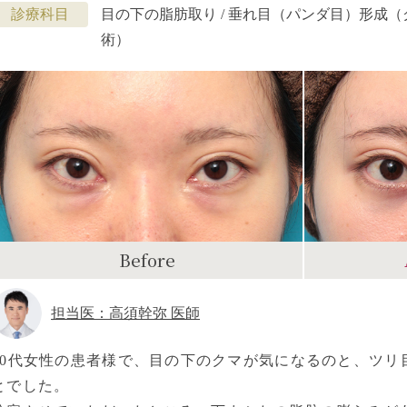
診療科目
目の下の脂肪取り / 垂れ目（パンダ目）形成
術）
Before
担当医：高須幹弥 医師
20代女性の患者様で、目の下のクマが気になるのと、ツリ
とでした。