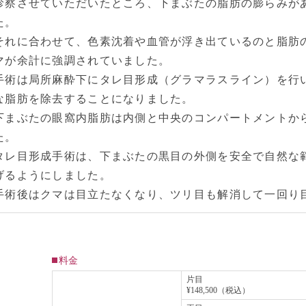
診察させていただいたところ、下まぶたの脂肪の膨らみが
た。
それに合わせて、色素沈着や血管が浮き出ているのと脂肪
マが余計に強調されていました。
手術は局所麻酔下にタレ目形成（グラマラスライン）を行
な脂肪を除去することになりました。
下まぶたの眼窩内脂肪は内側と中央のコンパートメントか
た。
タレ目形成手術は、下まぶたの黒目の外側を安全で自然な
げるようにしました。
手術後はクマは目立たなくなり、ツリ目も解消して一回り
料金
片目
¥148,500（税込）