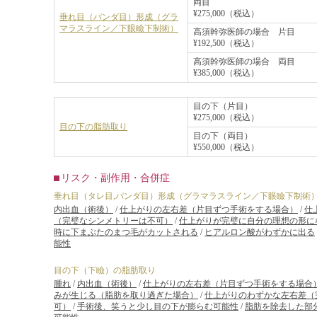
両目
¥275,000（税込）
垂れ目（パンダ目）形成（グラ
マラスライン／下眼瞼下制術）
高須幹弥医師の場合 片目
¥192,500（税込）
高須幹弥医師の場合 両目
¥385,000（税込）
目の下（片目）
¥275,000（税込）
目の下の脂肪取り
目の下（両目）
¥550,000（税込）
リスク・副作用・合併症
垂れ目（タレ目,パンダ目）形成（グラマラスライン／下眼瞼下制術
内出血（術後）
/
仕上がりの左右差（片目ずつ手術をする場合）
/
仕
（完璧なシンメトリーは不可）
/
仕上がりが完璧に自分の理想の形に
時に下まぶたのまつ毛がカットされる
/
ヒアルロン酸がわずかに出る
能性
目の下（下瞼）の脂肪取り
腫れ
/
内出血（術後）
/
仕上がりの左右差（片目ずつ手術をする場合
みが生じる（脂肪を取り過ぎた場合）
/
仕上がりのわずかな左右差（
可）
/
手術後、笑うと少し目の下が膨らむ可能性
/
脂肪を除去した部