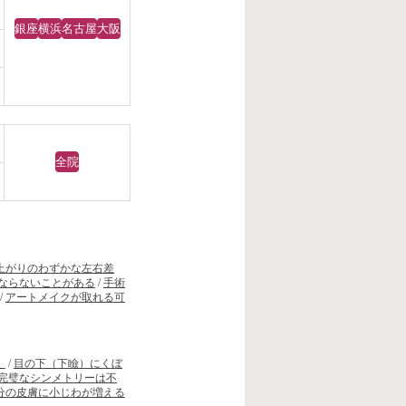
銀座
横浜
名古屋
大阪
全院
）
上がりのわずかな左右差
ならないことがある
/
手術
/
アートメイクが取れる可
）
/
目の下（下瞼）にくぼ
完璧なシンメトリーは不
分の皮膚に小じわが増える