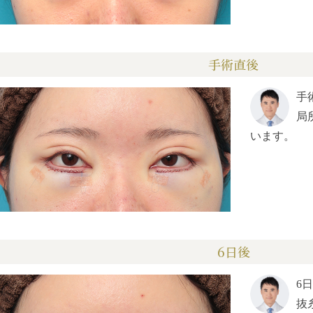
手術直後
手
局
います。
6日後
6
抜