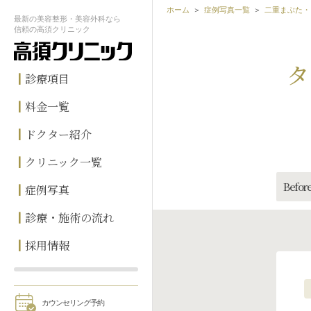
ホーム
症例写真一覧
二重まぶた・
最新の
美容整形・美容外科なら
信頼の
高須クリニック
タ
診療項目
料金一覧
ドクター紹介
クリニック一覧
Before
症例写真
診療・施術の流れ
採用情報
カウンセリング予約