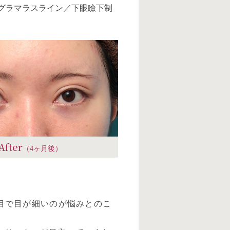
（グラマラスライン／下眼瞼下制
After
（4ヶ月後）
目で目が細いのが悩みとのこ