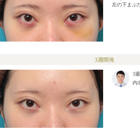
左の下まぶ
3週間後
3
内