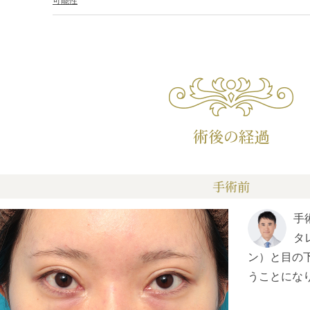
可能性
術後の経過
手術前
手
タ
ン）と目の
うことにな