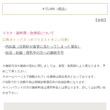
￥55,000（税込）
【全院】
リスク・副作用・合併症について
口角ボトックス（ボツリヌストキシン注射）
内出血（注射針が血管に当たってしまった場合）
妊活・妊娠・授乳中の方への施術不可
※施術方法や施術の流れに関しましては、各院・各医師により異なります。予
めご了承ください。
※ホームページ上で掲載されている価格は税込表示となっております。
※当院で行う治療行為は保険診療適応外の自由診療になります。
※インバウンドの方の施術料金は通常料金とは異なります。詳しくはお問い合
わせ下さい。