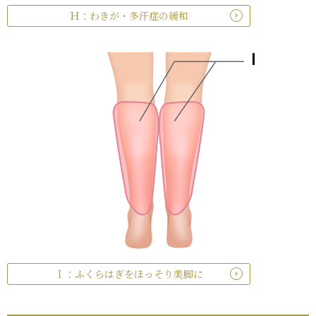
Ｈ：わきが・多汗症の緩和
Ｉ：ふくらはぎをほっそり美脚に