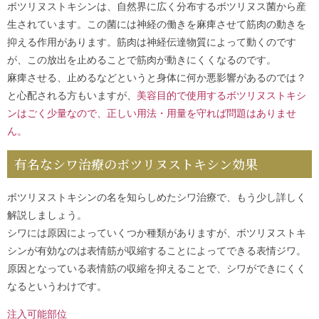
ボツリヌストキシンは、自然界に広く分布するボツリヌス菌から産
生されています。この菌には神経の働きを麻痺させて筋肉の動きを
抑える作用があります。筋肉は神経伝達物質によって動くのです
が、この放出を止めることで筋肉が動きにくくなるのです。
麻痺させる、止めるなどというと身体に何か悪影響があるのでは？
と心配される方もいますが、
美容目的で使用するボツリヌストキシ
ンはごく少量なので、正しい用法・用量を守れば問題はありませ
ん。
有名なシワ治療のボツリヌストキシン効果
ボツリヌストキシンの名を知らしめたシワ治療で、もう少し詳しく
解説しましょう。
シワには原因によっていくつか種類がありますが、ボツリヌストキ
シンが有効なのは表情筋が収縮することによってできる表情ジワ。
原因となっている表情筋の収縮を抑えることで、シワができにくく
なるというわけです。
注入可能部位