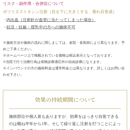
リスク・副作用・合併症について
ボツリヌストキシン注射（目を下に大きくする、垂れ目形成）
内出血（注射針が血管に当たってしまった場合）
妊活・妊娠・授乳中の方への施術不可
※施術方法や施術の流れに関しましては、各院・各医師により異なります。予
めご了承ください。
※ホームページ上で掲載されている価格は税込表示となっております。
※当院で行う治療行為は保険診療適応外の自由診療になります。
※インバウンドの方の施術料金は通常料金とは異なります。詳しくはお問い合
わせ下さい。
効果の持続期間について
施術部位や個人差もありますが、
効果をはっきり自覚できる
のは概ね半年から1年。そして繰り返し注射を打つことによっ