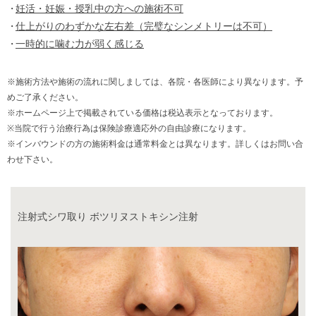
妊活・妊娠・授乳中の方への施術不可
仕上がりのわずかな左右差（完璧なシンメトリーは不可）
一時的に噛む力が弱く感じる
※施術方法や施術の流れに関しましては、各院・各医師により異なります。予
めご了承ください。
※ホームページ上で掲載されている価格は税込表示となっております。
※当院で行う治療行為は保険診療適応外の自由診療になります。
※インバウンドの方の施術料金は通常料金とは異なります。詳しくはお問い合
わせ下さい。
注射式シワ取り ボツリヌストキシン注射