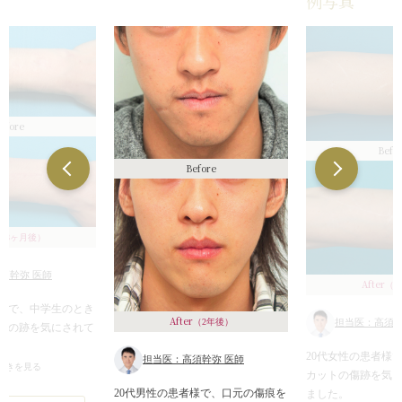
例写真
efore
Befo
Before
（8ヶ月後）
須幹弥 医師
After
（2
者様で、中学生のとき
After
（2年後）
担当医：高須幹
きの跡を気にされて
。
20代女性の患者様
担当医：高須幹弥 医師
きの跡が4つ並んで
続きを見る
カットの傷跡を気
で切除縫縮すること
20代男性の患者様で、口元の傷痕を
ました。