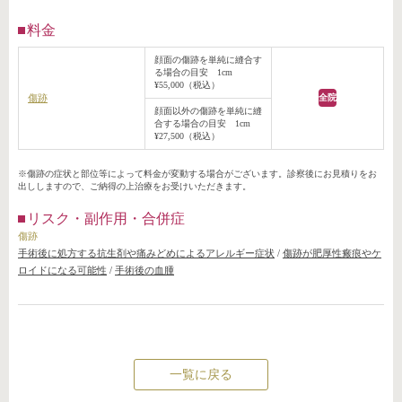
料金
顔面の傷跡を単純に縫合す
る場合の目安 1cm
¥55,000（税込）
傷跡
全院
顔面以外の傷跡を単純に縫
合する場合の目安 1cm
¥27,500（税込）
※傷跡の症状と部位等によって料金が変動する場合がございます。診察後にお見積りをお
出ししますので、ご納得の上治療をお受けいただきます。
リスク・副作用・合併症
傷跡
手術後に処方する抗生剤や痛みどめによるアレルギー症状
/
傷跡が肥厚性瘢痕やケ
ロイドになる可能性
/
手術後の血腫
一覧に戻る