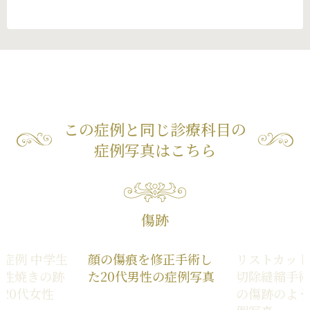
この症例と同じ診療科目の
症例写真はこちら
傷跡
症例 中学生
顔の傷痕を修正手術し
リストカッ
根性焼きの跡
た20代男性の症例写真
切除縫縮手
20代女性
の傷跡のよ