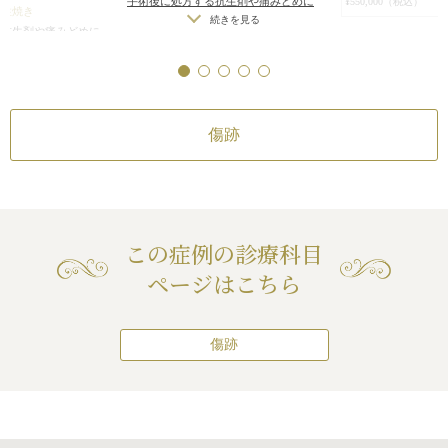
手術後に処方する抗生剤や痛みどめに
¥550,000（税込）
怪我してできた傷
根性焼き
よるアレルギー症状
/
傷跡が肥厚性瘢
続きを見る
ため、後ろめたさ
る抗生剤や痛みどめに
痕やケロイドになる可能性
/
手術後の
リスク・副作用
もいます。
症状
/
傷跡が肥厚性瘢
続きを見る
血腫
リストカット・根性
なる可能性
手術後に処方する抗
よるアレルギー症状
続き
痕やケロイドになる
傷跡
この症例の診療科目
ページはこちら
傷跡