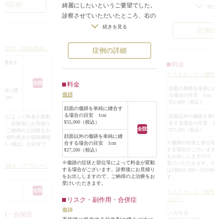
例の詳細
綺麗にしたいというご要望でした。
診察させていただ
続き
になったので、ガラ
診察させていただいたところ、右の
面積に渡って横、
をしたような傷にな
口元にえぐれたような目立つ傷痕が
な方向の直線の傷
続きを見る
症例の
ありました。
リストカットの傷
あれば、根性焼きの
瘢痕形成手術で傷痕を目立たなくす
縫縮して1本の傷跡
根性焼き（切除縫縮）
症例の詳細
想されることはまず
ることになりました。
レーザーでアブレ
めたい気持ちを持つ
に縫合す
料金
手術は局所麻酔下に行い、傷痕を丁
火傷の跡にするか
m
を持って社会生活を
リストカット・根性
寧にメスで切除した後、吸収糸で中
とが多いです。
ます。
全院
料金
縫いし、皮膚の表面を細いナイロン
一般的に切除縫縮し
顔面の傷跡を単純に縫
単純に縫
傷跡
る場合の目安 1cm
糸で縫合しました。
1cm
するほうが傷跡が
¥55,000（税込）
術後は目立たない1本の線状の傷に
ですが、この方の
顔面の傷跡を単純に縫合す
る場合の目安 1cm
顔面以外の傷跡を単純
位等によって料金が変動
なりました。
跡は面積が広いため
¥55,000（税込）
合する場合の目安 1c
ます。診察後にお見積り
傷跡にすることは
全院
¥27,500（税込）
で、ご納得の上治療をお
顔面以外の傷跡を単純に縫
。※根性焼きの切除縫縮
そのため、できる
※傷跡の症状と部位等
合する場合の目安 1cm
10,000（税込）が目安で
トの傷跡を切除し
する場合がございます
¥27,500（税込）
をお出ししますので、
なりました。
※傷跡の症状と部位等によって料金が変動
受けいただきます。※
根性焼き（アブレーシ
する場合がございます。診察後にお見積り
術後は1本の傷跡の
は1個¥55,000～110,
をお出ししますので、ご納得の上治療をお
す。
リストカットの傷
受けいただきます。
りましたが、術前
全院
リストカット・根性
リスク・副作用・合併症
ョン）
まにリストカット
傷跡
傷跡だったのに比
ハガキ大
作用・合併症