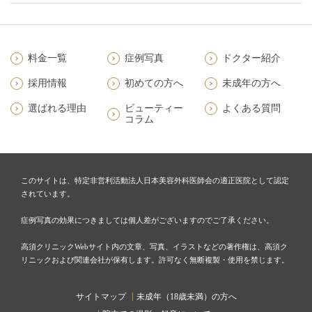
料金一覧
症例写真
ドクター紹介
採用情報
初めての方へ
未成年の方へ
選ばれる理由
ビューティー
よくある質問
コラム
このサイトは、特定非営利活動法人日本美容外科医師会の適正医院として認定
されています。
症例写真の効果につきましては個人差がございますのでご了承ください。
高須クリニックWebサイト内の文章、写真、イラストなどの著作権は、高須ク
リニックおよび関連会社が保有します。許可なく無断複製・使用を禁じます。
サイトマップ
未成年（18歳未満）の方へ