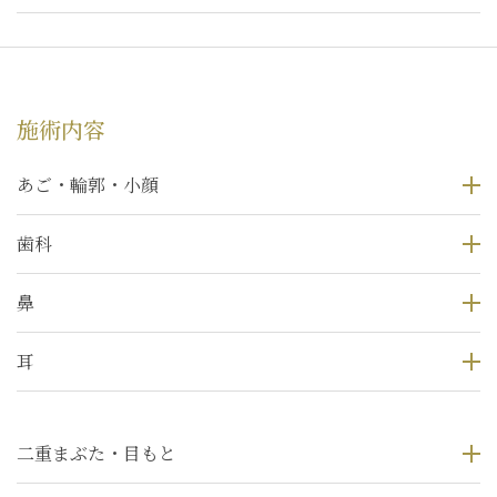
施術内容
あご・輪郭・小顔
歯科
鼻
耳
二重まぶた・目もと