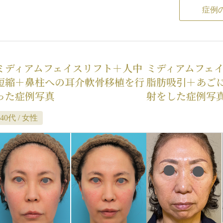
が膨らむ可能性
/
脂肪を除去
増える可能性
症例
ミディアムフェイスリフト＋人中
ミディアムフェ
短縮＋鼻柱への耳介軟骨移植を行
脂肪吸引＋あご
った症例写真
射をした症例写
40代 / 女性