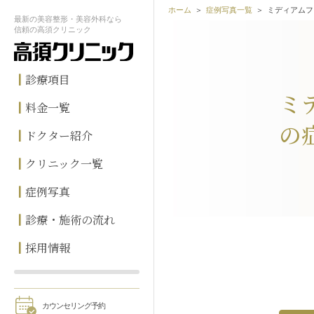
ホーム
症例写真一覧
ミディアムフ
最新の
美容整形・美容外科なら
信頼の
高須クリニック
診療項目
ミ
料金一覧
の
ドクター紹介
クリニック一覧
症例写真
診療・施術の流れ
採用情報
カウンセリング予約