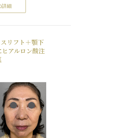
した部分の皮膚に小じわが
の詳細
イスリフト＋顎下
にヒアルロン酸注
真