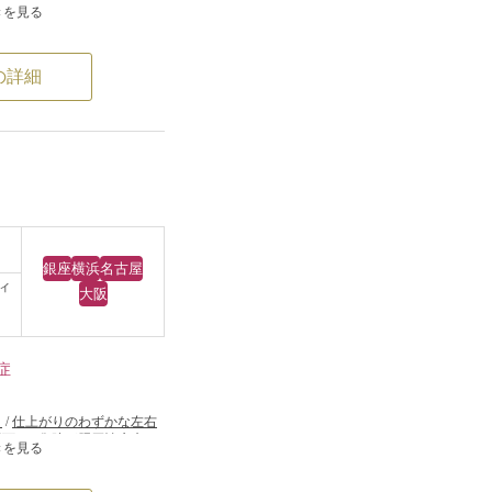
きを見る
たところ、顔全体にた
したが、特に、頬のた
の詳細
オネットラインが目立
マリオネットライン
のたるみが一番気にな
グケア治療に有効なの
ネットラインへのヒア
銀座
横浜
名古屋
ィ
セラシステムやサーマ
大阪
治療、イタリアンリフ
トファイン、ウルトラ
症
ードファインリフト・シ
リフト）などの糸のリ
）
/
仕上がりのわずかな左右
不可）
/
傷跡が肥厚性瘢痕や
ニフェイスリフト（頬
きを見る
が鈍くなる可能性
/
手術後
ディアムフェイスリフ