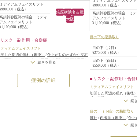
ミディアムフェイスリフト
ミディアムフェイスリフト
¥990,000（税込）
目の下の脂肪は下ま
¥990,000（税込）
銀座
横浜
名古屋
高須幹弥医師の場合 ミデ
除し、ミディアムフ
高須幹弥医師の場合 ミディ
アムフェイスリフト
大阪
アムフェイスリフト
¥1,100,000（税込）
ニングリガメントを切
¥1,100,000（税込）
を引き上げ固定し、
目の下の脂肪取り
リスク・副作用・合併症
縫合しました。
目の下（片目）
ミディアムフェイスリフト
手術後は、目の下の
¥275,000（税込）
切開した周辺の腫れ（術後）
/
仕上がりのわずかな左右
し、頬～フェイスラ
差（完璧なシンメトリーは不可）
/
傷跡が肥厚性瘢痕や
目の下（両目）
続きを見る
ケロイドになる可能性
/
感覚が鈍くなる可能性
/
手術後
¥550,000（税込）
すっきりしたため、
の血腫
した。
リスク・副作用・合併
症例の詳細
ミディアムフェイスリフト
切開した周辺の腫れ（術後
差（完璧なシンメトリーは
続
ケロイドになる可能性
/
感覚
の血腫
目の下（下瞼）の脂肪取り
腫れ
/
内出血（術後）
/
仕上
術をする場合）
/
目の下（下
続
肪を取り過ぎた場合）
/
仕上
璧なシンメトリーは不可）
/