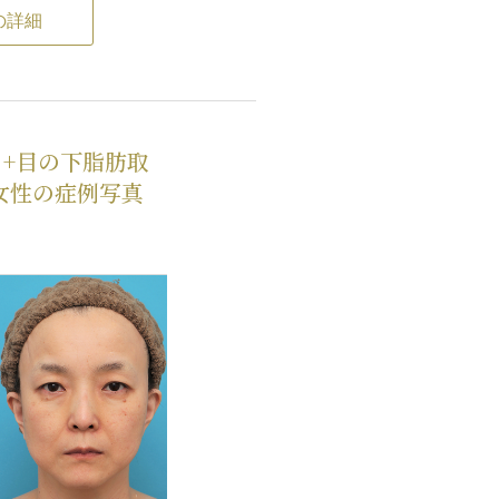
フトなどの切るリフト
の詳細
ります。
れてもいいので、最も
が永久に続くものがい
、尚且つ、「変化が大
+目の下脂肪取
に美容整形をしたこと
女性の症例写真
ない」ということだっ
アップ手術をすること
ンの切るリフトアッ
長さ、引き上げる範囲
イスリフト（頬のたる
ムフェイスリフト、フ
分けられます。
みの量が多いため、フ
しっかりとエイジング