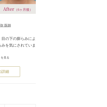
すが、「そこまでしっ
After
（6ヶ月後）
しなくていい」という
ミディアムフェイスリ
りました。
弥 医師
リオネットラインが浅
るみが解消し、フェイ
、目の下の膨らみによ
しました。
るみを気にされていま
らなくなり、自然なエ
ました。
きを見る
たところ、目の下は余
ることにより膨らんで
の詳細
した。
しては特に頬～フェイ
るみが目立っていまし
ディアムフェイスリフ
ました。