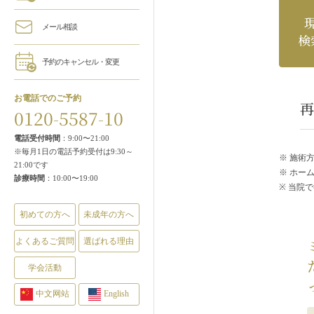
メール相談
検
予約のキャンセル・変更
お電話でのご予約
再
0120-5587-10
電話受付時間
：9:00〜21:00
※毎月1日の電話予約受付は9:30～
※ 施術
21:00です
※ ホー
診療時間
：10:00〜19:00
※ 当院
初めての方へ
未成年の方へ
よくあるご質問
選ばれる理由
学会活動
中文网站
English