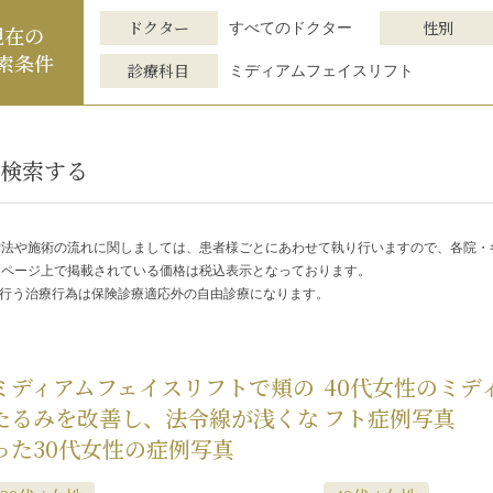
ドクター
性別
すべてのドクター
現在の
索条件
診療科目
ミディアムフェイスリフト
検索する
方法や施術の流れに関しましては、患者様ごとにあわせて執り行いますので、各院
ムページ上で掲載されている価格は税込表示となっております。
で行う治療行為は保険診療適応外の自由診療になります。
ミディアムフェイスリフトで頬の
40代女性のミデ
たるみを改善し、法令線が浅くな
フト症例写真
った30代女性の症例写真