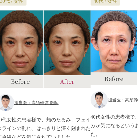
30代 / 女性
40代 / 女性
Before
Before
After
担当医：高須幹
担当医：高須幹弥 医師
40代女性の患者様で
30代女性の患者様で、頬のたるみ、フェイ
みが気になるという
スラインの乱れ、はっきりと深く刻まれた
た。
法令線などを気にされていました。