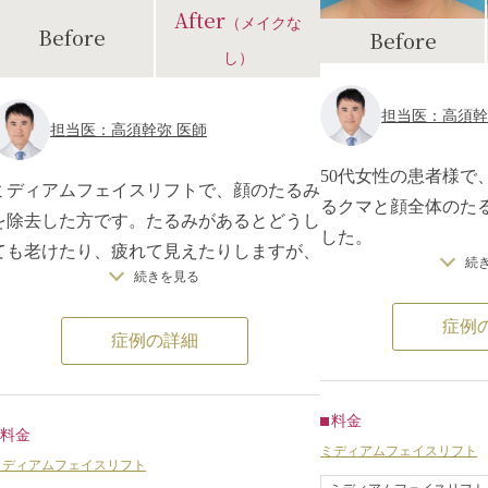
After
ケア効果がでるので
（メイクな
Before
Before
かりエイジングケア
し）
ご要望だったため、
フトをすることにな
担当医：高須幹
担当医：高須幹弥 医師
術後は、法令線とマ
くなり、頬や顎のた
50代女性の患者様で
ミディアムフェイスリフトで、顔のたるみ
スラインがすっきり
るクマと顔全体のた
を除去した方です。たるみがあるとどうし
傷跡もほとんどわか
した。
ても老けたり、疲れて見えたりしますが、
イジングケアができ
続
診察させていただい
続きを見る
手術によりたるみのないシャープな顔立ち
分な眼窩内脂肪があ
になりました。手術ではこめかみから耳の
症例
クマが目立っていま
症例の詳細
前にかけて切開しますが、時間の経過とと
顔全体のたるみに関
もに傷跡も目立たなくなっていきます。
スライン～顎下のた
た。
料金
料金
目の下脂肪取りとミ
ミディアムフェイスリフト
ミディアムフェイスリフト
トを行うことになり