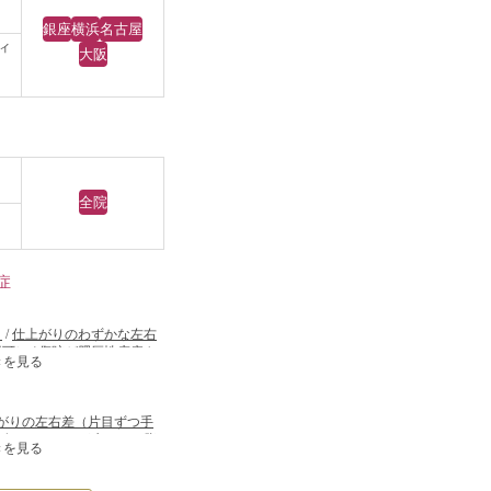
ぶたの裏側から適量切
銀座
横浜
名古屋
ィ
ェイスリフトはリテイ
大阪
離した後、SMAS弁
余分な皮膚を切除して
脂肪の膨らみは改善
全院
イン～顎下のたるみも
全体的に美しくなりま
症
）
/
仕上がりのわずかな左右
不可）
/
傷跡が肥厚性瘢痕や
きを見る
が鈍くなる可能性
/
手術後
がりの左右差（片目ずつ手
瞼）にくぼみが生じる（脂
きを見る
がりのわずかな左右差（完
手術後、笑うと少し目の下