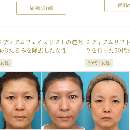
ト、フルフェイスリ
症例
れ、フェイスラインがすっきりしました。
症例の詳細
アップ手術などがあ
また、頬のたるみが改善したことにより、
患者様は、「多少腫
法令線が少し浅くなりました。
効果があって、効果
この患者様のように、痩せていて皮膚が薄
い」というご要望で
く、骨格的にシャープな輪郭をしている人
ミディアムフェイスリフトの症例
ミディアムリフト
きくて、家族や友人
は、リフトアップ手術をすることにより、
顔のたるみを除去した女性
りを行った50代
かまバレてもかまわ
法令線が浅くなって目立たなくなることが
たので、切るリフト
女性
50代 / 女性
あります。
になりました。
ただし、皮膚の厚い人、顔に肉厚がある
頬~顎~フェイスライ
人、骨格的に頬骨やエラが発達している
プ手術は、切開する
人、大きな丸顔の人などは、リフトアップ
によって、ミニフェ
手術をしても、法令線の上部にある皮膚や
み取り）、ミディア
脂肪のたるみまで引き上げる力が伝わら
ルフェイスリフトに
ず、フェイスラインのたるみは改善して
この患者様は、たる
も、法令線はあまり改善しないことがあり
ルフェイスリフトが
ます。