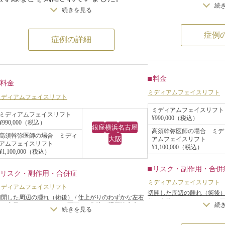
続
診察させていただい
続きを見る
診察させていただいたところ、年齢相応に
るみ、しわがありま
顔全体の肌の張りがなくなってきており、
症例
るみ、法令線、マリ
症例の詳細
特に頬がたるんでいました。
っていました。
痩せているため、皮膚の張りがなく、法令
患者様も、法令線、
線が目立っていました。
や、フェイスライン
料金
患者様は切ることには抵抗ないので、なる
料金
るとのことでした。
ミディアムフェイスリフト
べくしっかりとたるみをリフトアップし、
ミディアムフェイスリフト
この部分のエイジン
ミディアムフェイスリフト
エイジングケアしたいというご要望でした
ミディアムフェイスリフト
¥990,000（税込）
は、法令線やマリオ
¥990,000（税込）
ので、ミディアムフェイスリフトをするこ
銀座
横浜
名古屋
高須幹弥医師の場合 ミデ
ルロン酸注射、ウル
高須幹弥医師の場合 ミディ
とになりました。
大阪
アムフェイスリフト
アムフェイスリフト
¥1,100,000（税込）
クールなどの照射系
¥1,100,000（税込）
手術は、こめかみの頭髪内から耳前部、耳
ト、イタリアンリフ
の少し後ろまで皮膚を切開し、皮下でリテ
リスク・副作用・合併
リスク・副作用・合併症
Vリフト(TM)（リ
イニングリガメントを外した後、余分な
ミディアムフェイスリフト
ミディアムフェイスリフト
ョッピングスレッド
切開した周辺の腫れ（術後
SMAS（スマス）を切除して、表情筋膜を
切開した周辺の腫れ（術後）
/
仕上がりのわずかな左右
差（完璧なシンメトリーは
フトアップ治療、ミ
続
差（完璧なシンメトリーは不可）
/
傷跡が肥厚性瘢痕や
引き上げ固定しました。
ケロイドになる可能性
/
感覚
続きを見る
ケロイドになる可能性
/
感覚が鈍くなる可能性
/
手術後
の血腫
のたるみ取り）、ミ
の血腫
術後は綺麗に顔の下半分がリフトアップさ