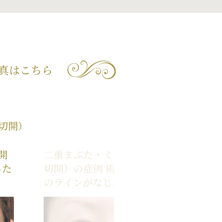
真はこちら
切開）
開
二重まぶた・ミニ切開法（部分
った
切開）の症例 術後1ヶ月、二重
のラインがなじんだ20代女性