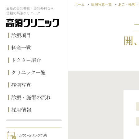
ホーム
症例写真一覧
あご・輪郭・
最新の
美容整形・美容外科なら
信頼の
高須クリニック
診療項目
開
料金一覧
ドクター紹介
クリニック一覧
症例写真
診療・施術の流れ
採用情報
カウンセリング予約