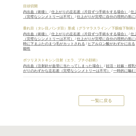
目頭切開
内出血（術後）
/
仕上がりの左右差（片目ずつ手術をする場合）
/
仕
（完璧なシンメトリーは不可）
/
仕上がりが完璧に自分の理想の形に
垂れ目（タレ目,パンダ目）形成（グラマラスライン／下眼瞼下制術
内出血（術後）
/
仕上がりの左右差（片目ずつ手術をする場合）
/
仕
（完璧なシンメトリーは不可）
/
仕上がりが完璧に自分の理想の形に
時に下まぶたのまつ毛がカットされる
/
ヒアルロン酸がわずかに出る
能性
ボツリヌストキシン注射（エラ、プチ小顔術）
内出血（注射針が血管に当たってしまった場合）
/
妊活・妊娠・授乳
がりのわずかな左右差（完璧なシンメトリーは不可）
/
一時的に噛む
一覧に戻る