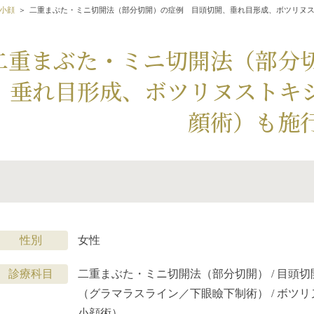
小顔
二重まぶた・ミニ切開法（部分切開）の症例 目頭切開、垂れ目形成、ボツリヌ
二重まぶた・ミニ切開法（部分
、垂れ目形成、ボツリヌストキ
顔術）も施
性別
女性
診療科目
二重まぶた・ミニ切開法（部分切開） / 目頭切
（グラマラスライン／下眼瞼下制術） / ボツ
小顔術）