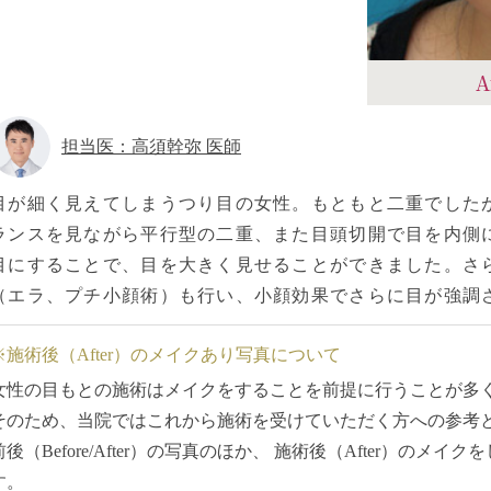
A
担当医：高須幹弥 医師
目が細く見えてしまうつり目の女性。もともと二重でした
ランスを見ながら平行型の二重、また目頭切開で目を内側
目にすることで、目を大きく見せることができました。さ
（エラ、プチ小顔術）も行い、小顔効果でさらに目が強調
※施術後（After）のメイクあり写真について
女性の目もとの施術はメイクをすることを前提に行うことが多
そのため、当院ではこれから施術を受けていただく方への参考
前後（Before/After）の写真のほか、 施術後（After）の
す。