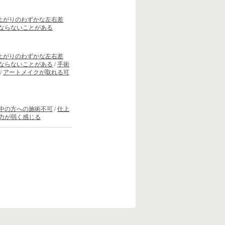
上がりのわずかな左右差
ならないことがある
）
上がりのわずかな左右差
ならないことがある
/
手術
/
アートメイクが取れる可
中の方への施術不可
/
仕上
力が弱く感じる