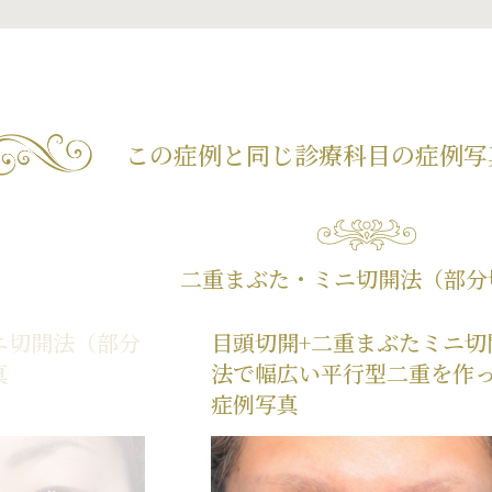
この症例と同じ診療科目の
症例写
二重まぶた・ミニ切開法（部分
ニ切開法（部分
目頭切開+二重まぶたミニ切
真
法で幅広い平行型二重を作
症例写真