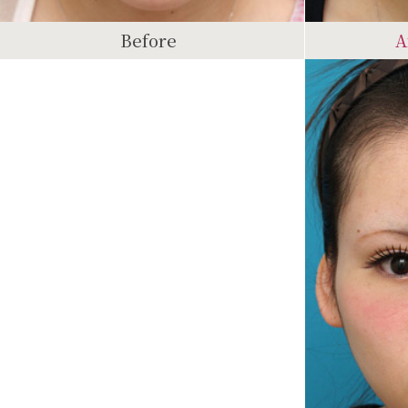
Before
A