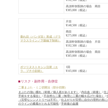
¥192,500（税込）
高須幹弥医師の場合 両目
¥385,000（税込）
片目
¥148,500（税込）
両目
¥275,000（税込）
垂れ目（パンダ目）形成（グラ
マラスライン／下眼瞼下制術）
高須幹弥医師の場合 片目
¥192,500（税込）
高須幹弥医師の場合 両目
¥385,000（税込）
ボツリヌストキシン注射（エ
1回
ラ、プチ小顔術）
¥165,000（税込）
リスク・副作用・合併症
二重まぶた・ミニ切開法（部分切開）
まぶたの強い腫れ（術後／個人差があります）
/
内出血（術後）
/
仕
手術をする場合）
/
不自然な二重（無理に二重の幅を広げた場合）
/
（完璧なシンメトリーは不可）
/
仕上がりが完璧に自分の理想の形に
のラインの癒着がとれる可能性
/
手術後の血腫