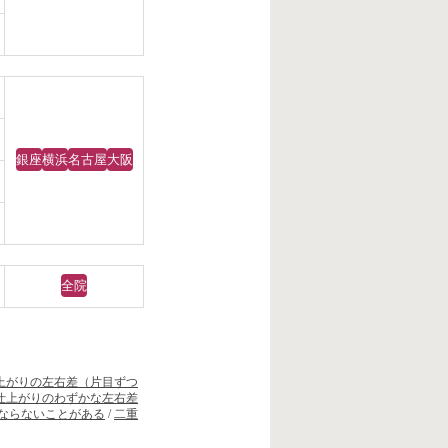
銀座
横浜
名古屋
大阪
全院
上がりの左右差（片目ずつ
仕上がりのわずかな左右差
ならないことがある
/
二重