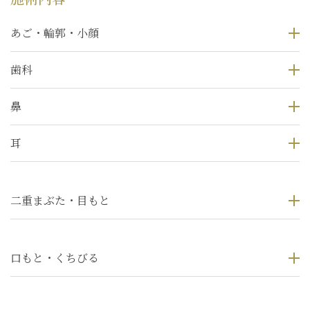
あご・輪郭・小顔
歯科
鼻
耳
二重まぶた・目もと
口もと・くちびる