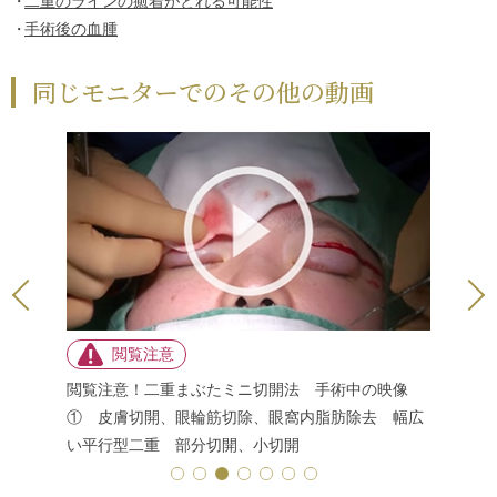
二重のラインの癒着がとれる可能性
手術後の血腫
同じモニターでのその他の動画
のデザイ
閲覧注意！二重まぶたミニ切開法 手術中の映像
閲覧注意
分切開、
① 皮膚切開、眼輪筋切除、眼窩内脂肪除去 幅広
② 内部
い平行型二重 部分切開、小切開
合 幅広