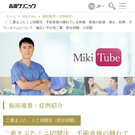
ホーム
MikiTube
施術風景・症例紹介
二重まぶたミニ切開法 手術直後の腫れている映像 術後の経過、痛み、効果、ダ
ウンタイムについて 幅広い平行型二重 部分切開、小切開
施術風景・症例紹介
二重まぶた・ミニ切開法（部分切開）
二重まぶたミニ切開法 手術直後の腫れて