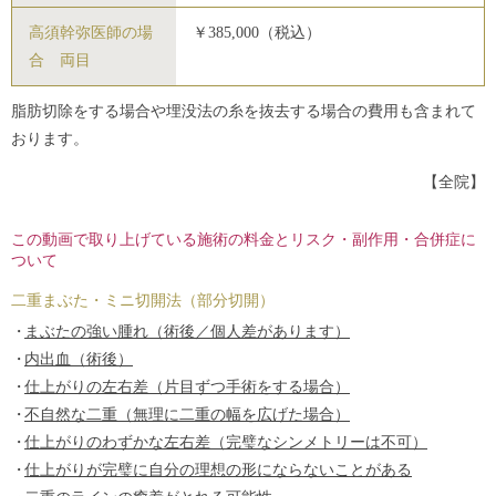
高須幹弥医師の場
￥385,000（税込）
合 両目
脂肪切除をする場合や埋没法の糸を抜去する場合の費用も含まれて
おります。
【全院】
この動画で取り上げている施術の料金とリスク・副作用・合併症に
ついて
二重まぶた・ミニ切開法（部分切開）
まぶたの強い腫れ（術後／個人差があります）
内出血（術後）
仕上がりの左右差（片目ずつ手術をする場合）
不自然な二重（無理に二重の幅を広げた場合）
仕上がりのわずかな左右差（完璧なシンメトリーは不可）
仕上がりが完璧に自分の理想の形にならないことがある