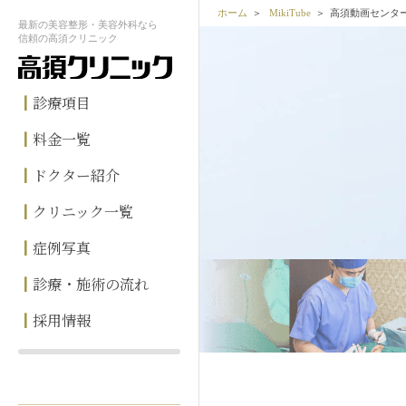
ホーム
MikiTube
高須動画センター
最新の
美容整形・美容外科なら
信頼の
高須クリニック
診療項目
料金一覧
ドクター紹介
クリニック一覧
症例写真
診療・施術の流れ
採用情報