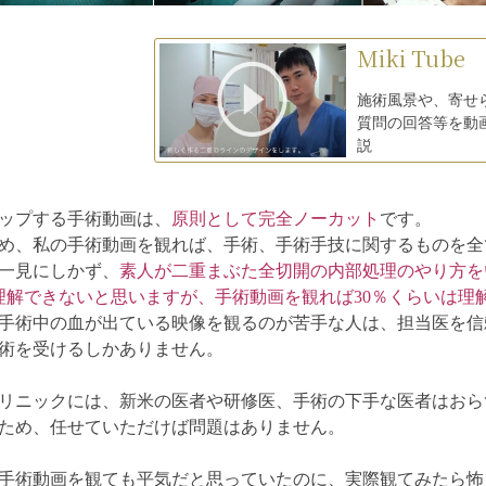
Miki Tube
施術風景や、寄せ
質問の回答等を動
説
ップする手術動画は、
原則として完全ノーカット
です。
め、私の手術動画を観れば、手術、手術手技に関するものを全
一見にしかず、
素人が二重まぶた全切開の内部処理のやり方を
理解できないと思いますが、手術動画を観れば30％くらいは理
手術中の血が出ている映像を観るのが苦手な人は、担当医を信
術を受けるしかありません。
リニックには、新米の医者や研修医、手術の下手な医者はおら
ため、任せていただけば問題はありません。
手術動画を観ても平気だと思っていたのに、実際観てみたら怖