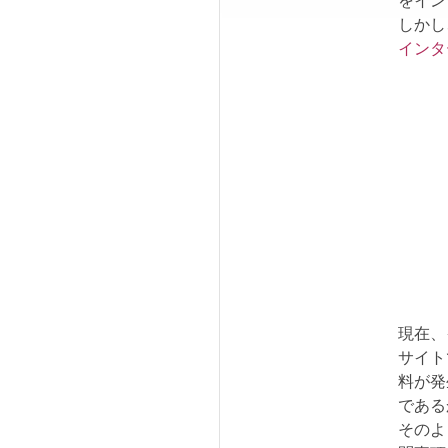
をイン
しかし
インタ
現在、
サイト
料が発
である
そのよ