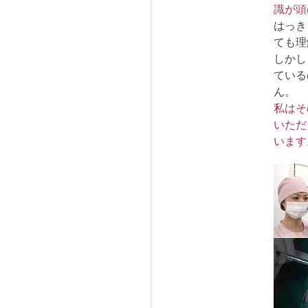
識が頭
はっき
ても理
しかし
ている
ん。
私はそ
いただ
います