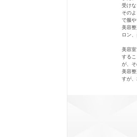
受けな
そのよ
で服や
美容整
ロン、
美容室
するこ
が、そ
美容整
すが、