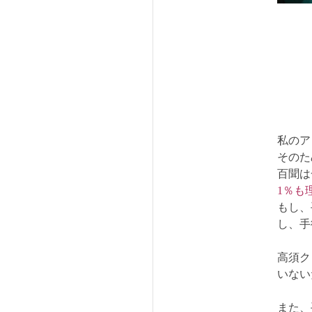
私のア
そのた
百聞は
1％も
もし、
し、手
高須ク
いない
また、