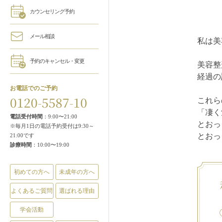
カウンセリング予約
メール相談
私は美
予約のキャンセル・変更
美容整
経過の
お電話でのご予約
0120-5587-10
これら
「凄く
電話受付時間
：9:00〜21:00
とおっ
※毎月1日の電話予約受付は9:30～
とおっ
21:00です
診療時間
：10:00〜19:00
初めての方へ
未成年の方へ
よくあるご質問
選ばれる理由
学会活動