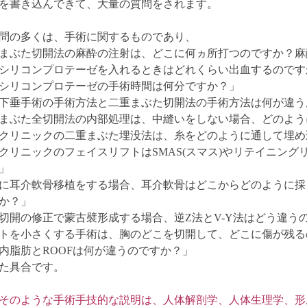
を書き込んできて、大量の質問をされます。
問の多くは、手術に関するものであり、
まぶた切開法の麻酔の注射は、どこに何ヵ所打つのですか？麻
シリコンプロテーゼを入れるときはどれくらい出血するのです
シリコンプロテーゼの手術時間は何分ですか？」
下垂手術の手術方法と二重まぶた切開法の手術方法は何が違う
まぶた全切開法の内部処理は、中縫いをしない場合、どのよう
クリニックの二重まぶた埋没法は、糸をどのように通して埋め
クリニックのフェイスリフトはSMAS(スマス)やリテイニン
」
に耳介軟骨移植をする場合、耳介軟骨はどこからどのように採
か？」
切開の修正で蒙古襞形成する場合、逆Z法とV-Y法はどう違う
トを小さくする手術は、胸のどこを切開して、どこに傷が残る
内脂肪とROOFは何が違うのですか？」
た具合です。
そのような手術手技的な説明は、人体解剖学、人体生理学、形