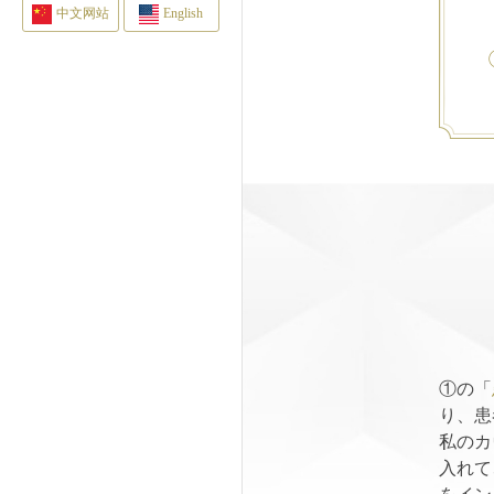
中文网站
English
①の「
り、患
私のカ
入れて