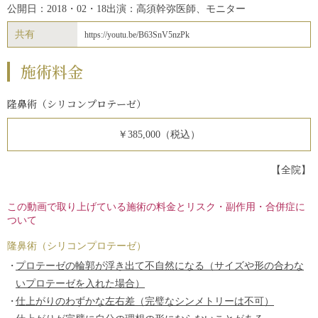
公開日：2018・02・18
出演：高須幹弥医師、モニター
共有
https://youtu.be/B63SnV5nzPk
施術料金
隆鼻術（シリコンプロテーゼ）
￥385,000（税込）
【全院】
この動画で取り上げている施術の料金とリスク・副作用・合併症に
ついて
隆鼻術（シリコンプロテーゼ）
プロテーゼの輪郭が浮き出て不自然になる（サイズや形の合わな
いプロテーゼを入れた場合）
仕上がりのわずかな左右差（完璧なシンメトリーは不可）