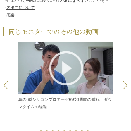
仕上がりが完璧に自分の理想の形にならないことがある
内出血について
感染
同じモニターでのその他の動画
日目の腫
鼻のI型シリコンプロテーゼ術後3週間の腫れ、ダウ
鼻のI型
ンタイムの経過
に腫れは