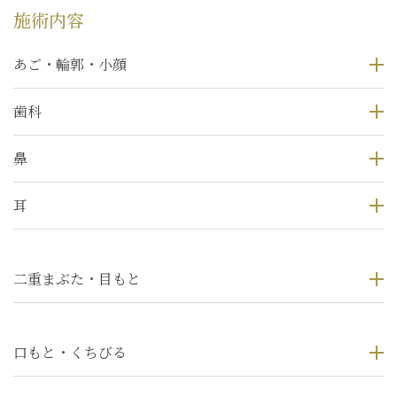
施術内容
あご・輪郭・小顔
歯科
鼻
耳
二重まぶた・目もと
口もと・くちびる