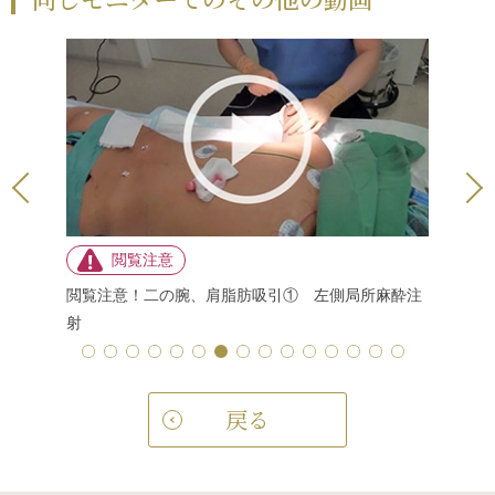
周り脂肪
閲覧注意！二の腕、肩脂肪吸引① 左側局所麻酔注
閲覧注意
射
射
戻る