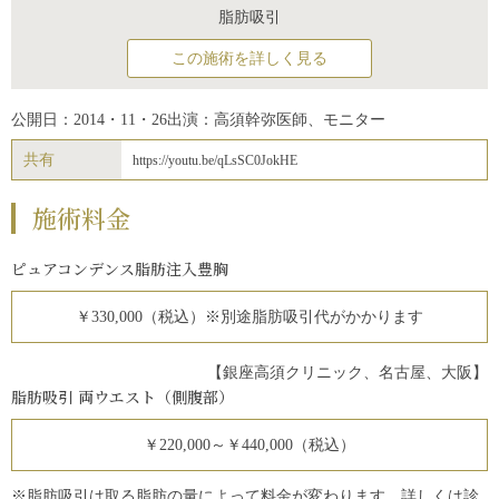
脂肪吸引
この施術を詳しく見る
公開日：2014・11・26
出演：高須幹弥医師、モニター
共有
https://youtu.be/qLsSC0JokHE
施術料金
ピュアコンデンス脂肪注入豊胸
￥330,000（税込）※別途脂肪吸引代がかかります
【銀座高須クリニック、名古屋、大阪】
脂肪吸引 両ウエスト（側腹部）
￥220,000～￥440,000（税込）
※脂肪吸引は取る脂肪の量によって料金が変わります。詳しくは診