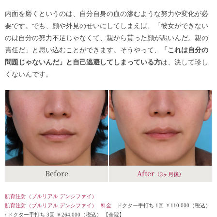
内面を磨くというのは、自分自身の血の滲むような努力や変化が必
要です。でも、顔や外見のせいにしてしまえば、「彼女ができない
のは自分の努力不足じゃなくて、親から貰った顔が悪いんだ。親の
責任だ」と思い込むことができます。そうやって、
「これは自分の
問題じゃないんだ」と自己逃避してしまっている方
は、決して珍し
くないんです。
Before
After
（3ヶ月後）
肌育注射（プルリアル デンシファイ）
肌育注射（プルリアル デンシファイ）
料金
ドクター手打ち 1回 ￥110,000（税込）
/
ドクター手打ち 3回 ￥264,000（税込）
【全院】