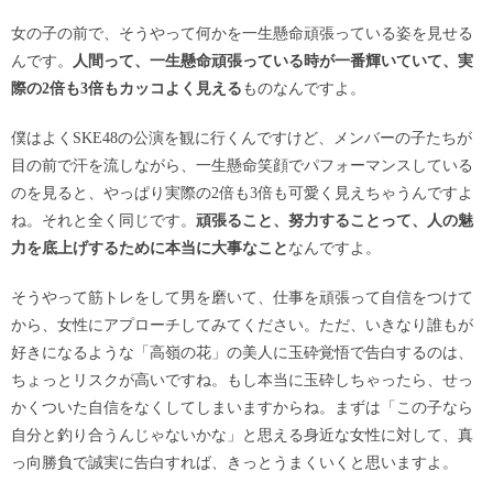
女の子の前で、そうやって何かを一生懸命頑張っている姿を見せる
んです。
人間って、一生懸命頑張っている時が一番輝いていて、実
際の2倍も3倍もカッコよく見える
ものなんですよ。
僕はよくSKE48の公演を観に行くんですけど、メンバーの子たちが
目の前で汗を流しながら、一生懸命笑顔でパフォーマンスしている
のを見ると、やっぱり実際の2倍も3倍も可愛く見えちゃうんですよ
ね。それと全く同じです。
頑張ること、努力することって、人の魅
力を底上げするために本当に大事なこと
なんですよ。
そうやって筋トレをして男を磨いて、仕事を頑張って自信をつけて
から、女性にアプローチしてみてください。ただ、いきなり誰もが
好きになるような「高嶺の花」の美人に玉砕覚悟で告白するのは、
ちょっとリスクが高いですね。もし本当に玉砕しちゃったら、せっ
かくついた自信をなくしてしまいますからね。まずは「この子なら
自分と釣り合うんじゃないかな」と思える身近な女性に対して、真
っ向勝負で誠実に告白すれば、きっとうまくいくと思いますよ。