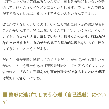
は平均以下ぐらいの顔立ちだった方が、目も鼻も輪郭もいろいろ手
術して、けっこうなイケメンになったとします。でも、そこで彼女
ができる人もいれば、変わらずできない人もいるんですよね。
彼女ができない人というのは、やっぱり内面に何らかの課題がある
ことが多いんです。特に28歳というご年齢だと、いくら顔がイケメ
ンでも、
ちょっとナヨナヨしていたり、頼りなかったり、行動力が
なかったりすると、女の子から見ても魅力的に映らない
ので、彼女
はできにくいと思うんだよね。
だから、僕が実際に診察してみて「まだここが欠点だから直した方
がいい」という部分があれば美容外科医としてのアドバイスはしま
すけれど、
「さらに手術をやり直せば彼女ができるよ」という保証
は絶対にできない
ですね。
整形に逃げてしまう心理（自己逃避）につい
て