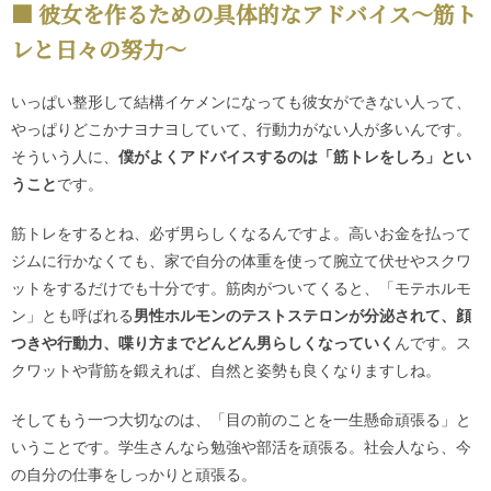
彼女を作るための具体的なアドバイス〜筋ト
レと日々の努力〜
いっぱい整形して結構イケメンになっても彼女ができない人って、
やっぱりどこかナヨナヨしていて、行動力がない人が多いんです。
そういう人に、
僕がよくアドバイスするのは「筋トレをしろ」とい
うこと
です。
筋トレをするとね、必ず男らしくなるんですよ。高いお金を払って
ジムに行かなくても、家で自分の体重を使って腕立て伏せやスクワ
ットをするだけでも十分です。筋肉がついてくると、「モテホルモ
ン」とも呼ばれる
男性ホルモンのテストステロンが分泌されて、顔
つきや行動力、喋り方までどんどん男らしくなっていく
んです。ス
クワットや背筋を鍛えれば、自然と姿勢も良くなりますしね。
そしてもう一つ大切なのは、「目の前のことを一生懸命頑張る」と
いうことです。学生さんなら勉強や部活を頑張る。社会人なら、今
の自分の仕事をしっかりと頑張る。