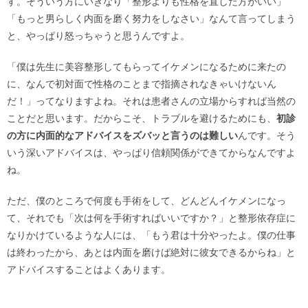
す。そういう方にいきなり「整形よりも性格を直した方がいい」
「もっと男らしく内面を磨く努力をしなさい」なんて言ってしまう
と、やっぱり怒っちゃうと思うんですよ。
「僕は先生に美容整形してもらってイケメンになるために来たの
に、なんで初対面で性格のことまで指摘されなきゃいけないん
だ！」ってなりますよね。それは患者さんの立場からすれば当然の
ことだと思います。だからこそ、トラブルを避けるためにも、
初診
の方に内面的なアドバイスをズバッと言うのは難しい
んです。そう
いう深いアドバイスは、やっぱり信頼関係ができてからなんですよ
ね。
ただ、僕のところで何度も手術をして、どんどんイケメンになっ
て、それでも「次は何を手術すればいいですか？」と整形依存症に
なりかけているような人には、「もう君は十分やったよ。僕の仕事
は終わったから、あとは内面を磨けば絶対に彼女できるからね」と
アドバイスすることはよくあります。