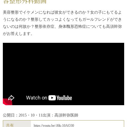
容整形外科動画
美容整形でイケメンになれば彼女ができるのか？女の子にもてるよ
うになるのか？整形してカッコよくなってもガールフレンドができ
ないのは何故か？整形依存症、身体醜形恐怖症についても高須幹弥
がお答えします。
公開日：2015・10・11
出演：高須幹弥医師
共有
https://youtu.be/-I6k-10AO30