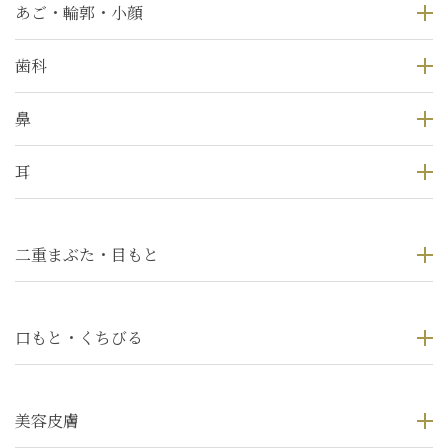
あご・輪郭・小顔
歯科
鼻
耳
二重まぶた・目もと
口もと・くちびる
美容皮膚