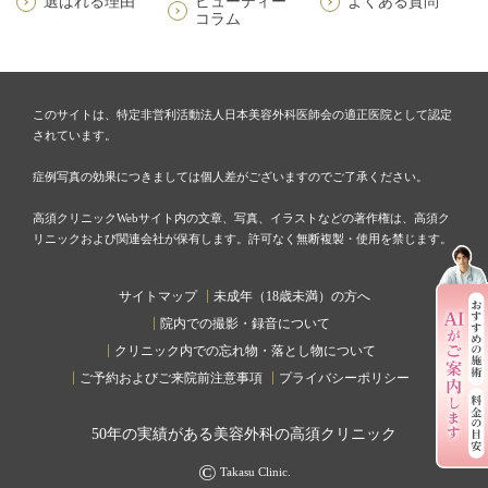
選ばれる理由
ビューティー
よくある質問
コラム
このサイトは、特定非営利活動法人日本美容外科医師会の適正医院として認定
されています。
症例写真の効果につきましては個人差がございますのでご了承ください。
高須クリニックWebサイト内の文章、写真、イラストなどの著作権は、高須ク
リニックおよび関連会社が保有します。許可なく無断複製・使用を禁じます。
サイトマップ
未成年（18歳未満）の方へ
院内での撮影・録音について
クリニック内での忘れ物・落とし物について
ご予約およびご来院前注意事項
プライバシーポリシー
50
年の実績がある美容外科の高須クリニック
©
Takasu Clinic.