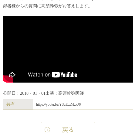
録者様からの質問に高須幹弥がお答えします。
公開日：2018・01・01
出演：高須幹弥医師
共有
https://youtu.be/Y3uEczMzkJ0
戻る