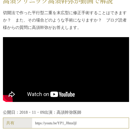
高須クリニック高須幹弥が動画で解説
切開法で作った平行型二重を末広型に修正手術することはできます
か？ また、その場合どのような手術になりますか？ ブログ読者
様からの質問に高須幹弥がお答えします。
公開日：2018・11・09
出演：高須幹弥医師
共有
https://youtu.be/YP1_J8mxIjI