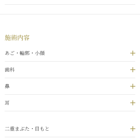
施術内容
あご・輪郭・小顔
歯科
鼻
耳
二重まぶた・目もと