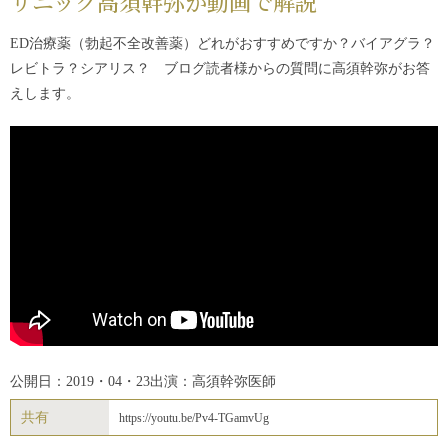
リニック高須幹弥が動画で解説
ED治療薬（勃起不全改善薬）どれがおすすめですか？バイアグラ？
レビトラ？シアリス？ ブログ読者様からの質問に高須幹弥がお答
えします。
公開日：2019・04・23
出演：高須幹弥医師
共有
https://youtu.be/Pv4-TGamvUg