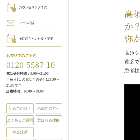
カウンセリング予約
高
か
メール相談
弥
予約のキャンセル・変更
高須ク
お電話でのご予約
0120-5587-10
貧乏で
患者様
電話受付時間
：9:00〜21:00
※毎月1日の電話予約受付は9:30～
21:00です
診療時間
：10:00〜19:00
初めての方へ
未成年の方へ
よくあるご質問
選ばれる理由
学会活動