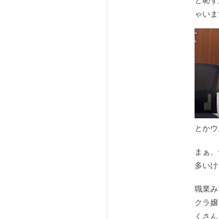
と恥ず
ゃいま
とか
ウ
まぁ、
多いけ
職業み
クラ嬢
くさん