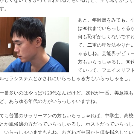
かしくないですかって言われる方もいるけど、全く恥ずかしく
す。
あと、年齢層をみても、
は90代までいらっしゃる
何も恥ずかしくないです
て、二重の埋没法やりた
ゃるしね。芸能界デビュ
方もいらっしゃるし。90
ていって、フェイスリフ
ルセラシステム
とかされにいらっしゃる方もいらっしゃるし。
一番多いのはやっぱり20代なんだけど。20代が一番、美意識も
ど、あらゆる年代の方がいらっしゃいますね。
ても普通のサラリーマンの方もいらっしゃれば、中学生、高校
とか風俗嬢の方だっていらっしゃるし、ホストだっていらっし
、いらっしゃいますもんね。わざわざ中国から僕を指名してい