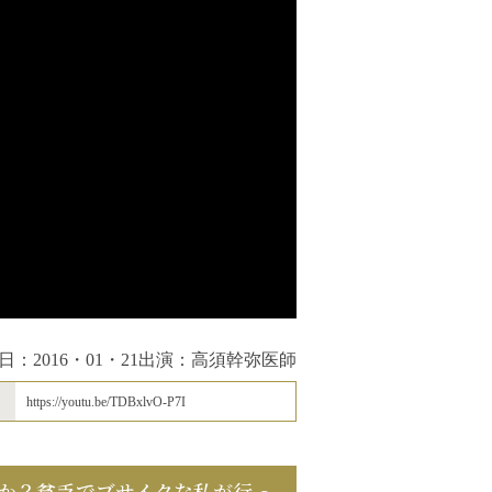
日：2016・01・21
出演：高須幹弥医師
https://youtu.be/TDBxlvO-P7I
か？貧乏でブサイクな私が行っ