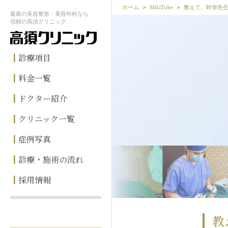
ホーム
MikiTube
教えて、幹弥先
最新の
美容整形・美容外科なら
信頼の
高須クリニック
診療項目
料金一覧
ドクター紹介
クリニック一覧
症例写真
診療・施術の流れ
採用情報
教