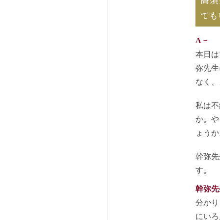
ても
A－
本日は
弥先生
なく、
私は不
か。や
ょうか
幹弥先
す。
幹弥先
分かり
にいろ