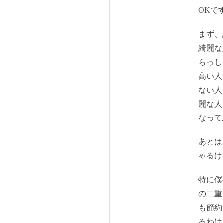
OKで
まず、
綺麗な
らっし
高い人
ない人
麗な人
なって
あとは
ゃるけ
特に僕
の二重
も節約
るわけ