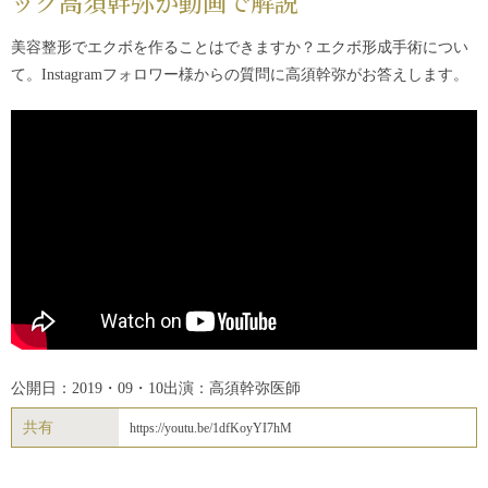
ック高須幹弥が動画で解説
美容整形でエクボを作ることはできますか？エクボ形成手術につい
て。Instagramフォロワー様からの質問に高須幹弥がお答えします。
公開日：2019・09・10
出演：高須幹弥医師
共有
https://youtu.be/1dfKoyYI7hM